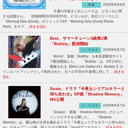
2026年8月8日
洋楽
今週の洋楽まとめニュースは、ビヨンセに関
する話題から。 現地時間2026年8月5日、ビヨンセが、先日リリースした
「Morning Dew (Donk)」のリミックスEP『Morning Dew (Donk) Remix
Pack』をサプ …
続きを読む
Bimi、サマーチューン3曲第1弾
「Bubbly」配信開始
2026年8月7日
Ｊ－ＰＯＰ
Bimiが、新曲「Bubbly」を各音楽配信サイト
で配信開始した。 「Bubbly」は、9月13日に
開催される【Bimi Live Galley #11 -Bubbly-】の
インスパイアソングとして制作された。日々の不安や不条理に対して …
続きを
読む
Soala、ドラマ『今夜もシリアルキラーと
待ち合わせ』OP曲「Shadow Memory」
MV公開
2026年8月7日
Ｊ－ＰＯＰ
Soalaが、新曲「Shadow Memory」のミュー
ジックビデオを公開した。 「Shadow
Memory」は、横山裕が主演を務めるドラマ『今夜もシリアルキラーと待ち合わ
せ』のオープニング曲。同ドラマは講談社『good!アフタヌーン …
続きを読む