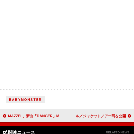
BABYMONSTER
MAZZEL、新曲「DANGER」MVで殺陣を披露 全国ツアーファイナル公演の一部を無料生配信へ
Sakurashimeji、ニューアルバムのタイトル／ジャケット／アー写を公開
関連ニュース
RELATED NEWS