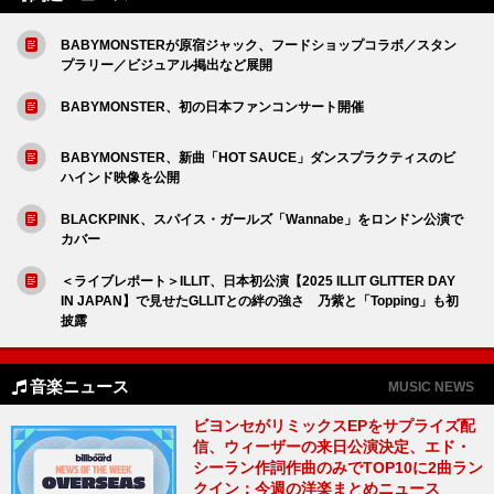
BABYMONSTERが原宿ジャック、フードショップコラボ／スタン
プラリー／ビジュアル掲出など展開
BABYMONSTER、初の日本ファンコンサート開催
BABYMONSTER、新曲「HOT SAUCE」ダンスプラクティスのビ
ハインド映像を公開
BLACKPINK、スパイス・ガールズ「Wannabe」をロンドン公演で
カバー
＜ライブレポート＞ILLIT、日本初公演【2025 ILLIT GLITTER DAY
IN JAPAN】で見せたGLLITとの絆の強さ 乃紫と「Topping」も初
披露
音楽ニュース
MUSIC NEWS
ビヨンセがリミックスEPをサプライズ配
信、ウィーザーの来日公演決定、エド・
シーラン作詞作曲のみでTOP10に2曲ラン
クイン：今週の洋楽まとめニュース