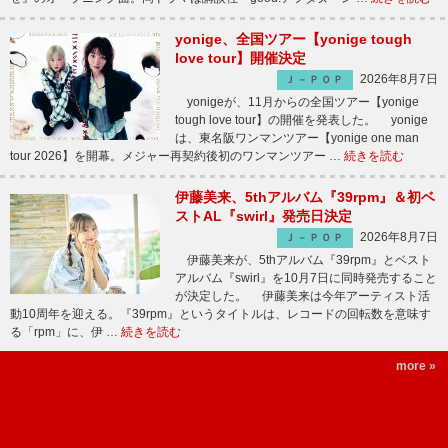
yonige、全国ツアー【yonige tough
love tour】開催決定
2026年8月7日
Ｊ－ＰＯＰ
yonigeが、11月からの全国ツアー【yonige
tough love tour】の開催を発表した。 yonige
は、東名阪ワンマンツアー【yonige one man
tour 2026】を開幕。メジャー再契約後初のワンマンツアー …
続きを読む
伊藤美来、5thアルバム『39rpm』＆初ベ
ストAL『swirl』発売日決定
2026年8月7日
Ｊ－ＰＯＰ
伊藤美来が、5thアルバム『39rpm』とベスト
アルバム『swirl』を10月7日に同時発売すること
が決定した。 伊藤美来は今年アーティスト活
動10周年を迎える。『39rpm』というタイトルは、レコードの回転数を意味す
る「rpm」に、伊 …
続きを読む
more »