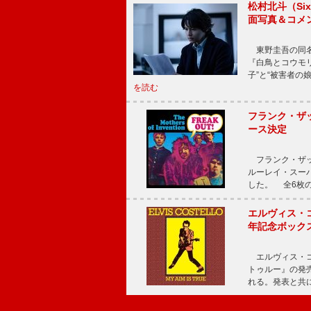
松村北斗（Si
面写真＆コメ
東野圭吾の同名小
『白鳥とコウモ
子”と“被害者の
を読む
フランク・ザッ
ース決定
フランク・ザッ
ルーレイ・スー
した。 全6枚の
エルヴィス・
年記念ボックス
エルヴィス・コ
トゥルー』の発売
れる。発表と共