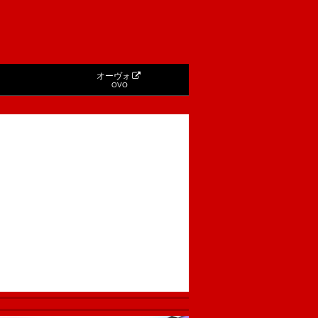
オーヴォ
OVO