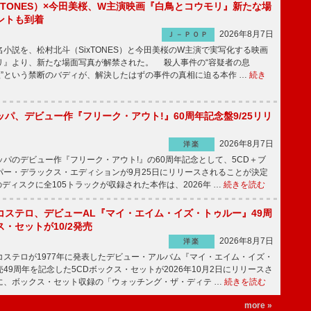
xTONES）×今田美桜、W主演映画『白鳥とコウモリ』新たな場
ントも到着
2026年8月7日
Ｊ－ＰＯＰ
説を、松村北斗（SixTONES）と今田美桜のW主演で実写化する映画
リ』より、新たな場面写真が解禁された。 殺人事件の“容疑者の息
娘”という禁断のバディが、解決したはずの事件の真相に迫る本作 …
続き
パ、デビュー作『フリーク・アウト!』60周年記念盤9/25リリ
2026年8月7日
洋楽
パのデビュー作『フリーク・アウト!』の60周年記念として、5CD＋ブ
パー・デラックス・エディションが9月25日にリリースされることが決定
ディスクに全105トラックが収録された本作は、2026年 …
続きを読む
コステロ、デビューAL『マイ・エイム・イズ・トゥルー』49周
・セットが10/2発売
2026年8月7日
洋楽
ステロが1977年に発表したデビュー・アルバム『マイ・エイム・イズ・
49周年を記念した5CDボックス・セットが2026年10月2日にリリースさ
に、ボックス・セット収録の「ウォッチング・ザ・ディテ …
続きを読む
more »