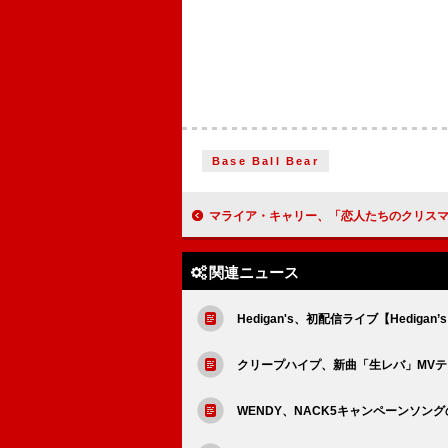
Base Ball Bear
マライア・キャリー、「恋人たちのクリスマス」25周年記念MVのダンス・シーンは“チャレンジング”
関連ニュース
Hedigan's、初配信ライブ【Hedigan’s 
クリープハイプ、新曲「生レバ」MVテ
WENDY、NACK5キャンペーンソン