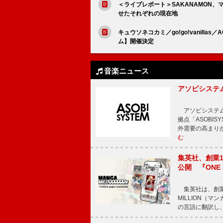
＜ライブレポート＞SAKANAMON、マ
せたそれぞれの現在地
キュウソネコカミ／go!go!vanill
ム】開催決定
音楽ニュース
アソビシステム
アソビシステム
拠点「ASOBI
外需要の高まり
む
集英社、創業1
公開 『ONE
集英社は、創業
MILLION（
の言語に翻訳し