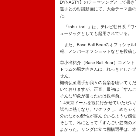
DYNASTY】のテーマソングとして
選手との対談動画にて、大会テーマ曲の
た。
「tobu_tori_」は、テレビ朝日系
ュージックとしても起用されている。
また、Base Ball Bearのオフィシ
報、メンバーオフショットなどを投稿
◎小出祐介（Base Ball Bear）コメント
ドラムの堀之内さんは、れっきとした
せん。
棚橋弘至選手が我々の音楽を聴いてく
いておりますが、正直、最初は「すん
そんな印象が覆ったのは数年前。
1.4東京ドームを観に行かせていただ
試合に熱くなり、ワクワクし、めちゃ
分のなかの野性が喜んでいるような感
そして、私にとって「すんごい筋肉の
よかった。リングに立つ棚橋選手は、