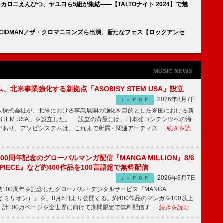
カロニえんぴつ、ヤユヨら5組が集結――【TALTOナイト 2024】で魅
as／ACIDMAN／ザ・クロマニヨンズら出演、新たなフェス【ロックアンセ
MUSIC NEWS
、北米事業強化する新拠点「ASOBISY STEM USA」設立
2026年8月7日
Ｊ－ＰＯＰ
株式会社が、北米における事業展開の強化を目的とした米国における新
SYSTEM USA」を設立した。 設立の背景には、日本発コンテンツへの海
があり、アソビシステムは、これまで所属・関連アーティス …
続きを読
00周年記念のグローバルマンガ配信『MANGA MILLION』8/6
 PIECE』など約400作品を100言語超で無料配信
2026年8月7日
Ｊ－ＰＯＰ
100周年を記念したグローバル・デジタルサービス『MANGA
マンガ ミリオン）』を、8月6日より公開する。約400作品のマンガを100以上
、計100万ページを全世界に向けて期間限定で無料配信す …
続きを読む