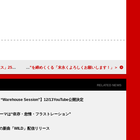
だったと振り返る
＜ライブレポート＞9年ぶりに再結成したキマグレン、ビルボードライブ横浜で“2024年の夏”を締めくくる「末永くよろしくお願いします！」
RELATED NEWS
“Warehouse Session”】12/13YouTube公開決定
ーマは“依存・怠惰・フラストレーション”
グの新曲「WILD」配信リリース