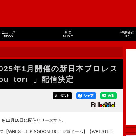
ニュース
音楽
特別企画
NEWS
MUSIC
PR
ar、2025年1月開催の新日本プロレス
u_tori_」配信決定
ポスト
シェア
送る
ori_」を12月18日に配信リリースする。
ESTLE KINGDOM 19 in 東京ドーム】【WRESTLE