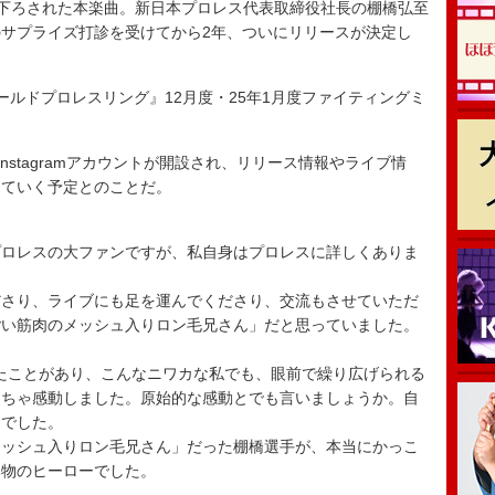
書き下ろされた本楽曲。新日本プロレス代表取締役社長の棚橋弘至
サプライズ打診を受けてから2年、ついにリリースが決定し
『ワールドプロレスリング』12月度・25年1月度ファイティングミ
ャルInstagramアカウントが開設され、リリース情報やライブ情
していく予定とのことだ。
プロレスの大ファンですが、私自身はプロレスに詳しくありま
ださり、ライブにも足を運んでくださり、交流もさせていただ
ごい筋肉のメッシュ入りロン毛兄さん」だと思っていました。
いたことがあり、こんなニワカな私でも、眼前で繰り広げられる
くちゃ感動しました。原始的な感動とでも言いましょうか。自
覚でした。
メッシュ入りロン毛兄さん」だった棚橋選手が、本当にかっこ
本物のヒーローでした。