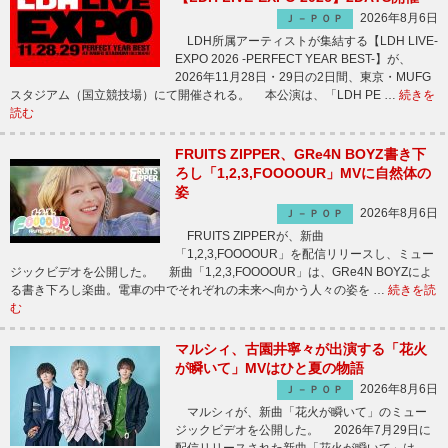
2026年8月6日
Ｊ－ＰＯＰ
LDH所属アーティストが集結する【LDH LIVE-
EXPO 2026 -PERFECT YEAR BEST-】が、
2026年11月28日・29日の2日間、東京・MUFG
スタジアム（国立競技場）にて開催される。 本公演は、「LDH PE …
続きを
読む
FRUITS ZIPPER、GRe4N BOYZ書き下
ろし「1,2,3,FOOOOUR」MVに自然体の
姿
2026年8月6日
Ｊ－ＰＯＰ
FRUITS ZIPPERが、新曲
「1,2,3,FOOOOUR」を配信リリースし、ミュー
ジックビデオを公開した。 新曲「1,2,3,FOOOOUR」は、GRe4N BOYZによ
る書き下ろし楽曲。電車の中でそれぞれの未来へ向かう人々の姿を …
続きを読
む
マルシィ、古園井寧々が出演する「花火
が瞬いて」MVはひと夏の物語
2026年8月6日
Ｊ－ＰＯＰ
マルシィが、新曲「花火が瞬いて」のミュー
ジックビデオを公開した。 2026年7月29日に