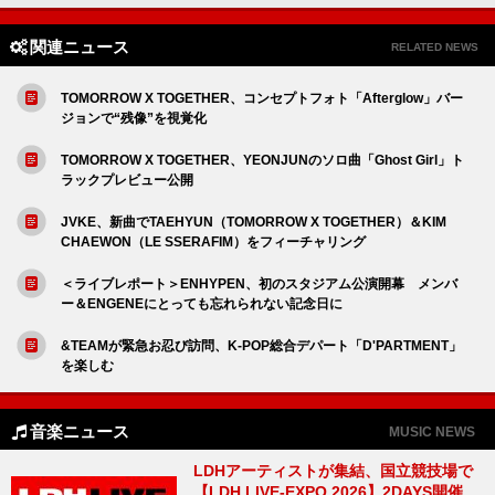
関連ニュース
RELATED NEWS
TOMORROW X TOGETHER、コンセプトフォト「Afterglow」バー
ジョンで“残像”を視覚化
TOMORROW X TOGETHER、YEONJUNのソロ曲「Ghost Girl」ト
ラックプレビュー公開
JVKE、新曲でTAEHYUN（TOMORROW X TOGETHER）＆KIM
CHAEWON（LE SSERAFIM）をフィーチャリング
＜ライブレポート＞ENHYPEN、初のスタジアム公演開幕 メンバ
ー＆ENGENEにとっても忘れられない記念日に
&TEAMが緊急お忍び訪問、K-POP総合デパート「D'PARTMENT」
を楽しむ
音楽ニュース
MUSIC NEWS
LDHアーティストが集結、国立競技場で
【LDH LIVE-EXPO 2026】2DAYS開催