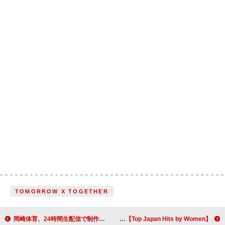
TOMORROW X TOGETHER
岡崎体育、24時間生配信で制作した新曲「一般」配信＆『情熱大陸』出演へ
【Top Japan Hits by Women】アイナ・ジ・エンド「革命道中」など3曲が初登場