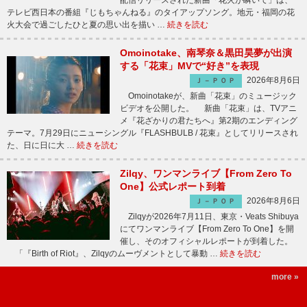
配信リリースされた新曲「花火が瞬いて」は、
テレビ西日本の番組『じもちゃんねる』のタイアップソング。地元・福岡の花
火大会で過ごしたひと夏の思い出を描い …
続きを読む
Omoinotake、南琴奈＆黒田昊夢が出演
する「花束」MVで“好き”を表現
2026年8月6日
Ｊ－ＰＯＰ
Omoinotakeが、新曲「花束」のミュージック
ビデオを公開した。 新曲「花束」は、TVアニ
メ『花ざかりの君たちへ』第2期のエンディング
テーマ。7月29日にニューシングル『FLASHBULB / 花束』としてリリースされ
た、日に日に大 …
続きを読む
Zilqy、ワンマンライブ【From Zero To
One】公式レポート到着
2026年8月6日
Ｊ－ＰＯＰ
Zilqyが2026年7月11日、東京・Veats Shibuya
にてワンマンライブ【From Zero To One】を開
催し、そのオフィシャルレポートが到着した。
「『Birth of Riot』、Zilqyのムーヴメントとして暴動 …
続きを読む
more »