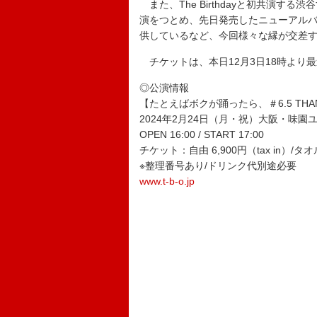
また、The Birthdayと初共演す
演をつとめ、先日発売したニューアルバム『Lo
供しているなど、今回様々な縁が交差
チケットは、本日12月3日18時より
◎公演情報
【たとえばボクが踊ったら、＃6.5 THANX 
2024年2月24日（月・祝）大阪・味園
OPEN 16:00 / START 17:00
チケット：自由 6,900円（tax in）/タオ
※整理番号あり/ドリンク代別途必要
www.t-b-o.jp