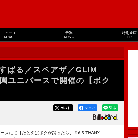
ニュース
音楽
特別企画
NEWS
MUSIC
PR
×渋谷すばる／スペアザ／GLIM
・味園ユニバースで開催の【ボク
ポスト
シェア
送る
ースにて【たとえばボクが踊ったら、＃6.5 THANX