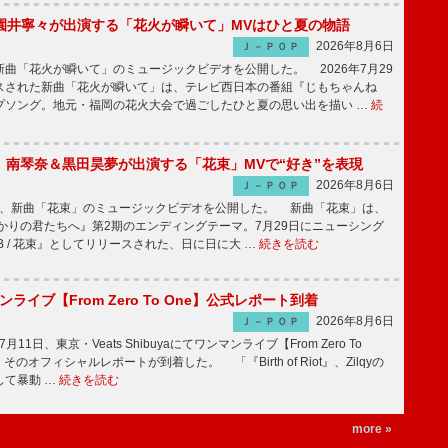
園井寧々が出演する「花火が瞬いて」MVはひと夏の物語
2026年8月6日
Ｊ－ＰＯＰ
曲「花火が瞬いて」のミュージックビデオを公開した。 2026年7月29
スされた新曲「花火が瞬いて」は、テレビ西日本の番組『じもちゃんね
プソング。地元・福岡の花火大会で過ごしたひと夏の思い出を描い …
続
ake、南琴奈＆黒田昊夢が出演する「花束」MVで“好き”を表現
2026年8月6日
Ｊ－ＰＯＰ
keが、新曲「花束」のミュージックビデオを公開した。 新曲「花束」は、
かりの君たちへ』第2期のエンディングテーマ。7月29日にニューシング
LB / 花束』としてリリースされた、日に日に大 …
続きを読む
マンライブ【From Zero To One】公式レポート到着
2026年8月6日
Ｊ－ＰＯＰ
7月11日、東京・Veats Shibuyaにてワンマンライブ【From Zero To
そのオフィシャルレポートが到着した。 「『Birth of Riot』、Zilqyの
して暴動 …
続きを読む
more »