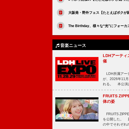
大阪発・野外フェス【たとえばボクが踊っ
The Birthday、様々な“光”にフォーカ
音楽ニュース
LDHアーティス
催
LDH所属アーティス
が、2026年1
れる。 本公演は
FRUITS ZI
体の姿
FRUITS ZI
を公開した。 新曲
の中でそれぞれ