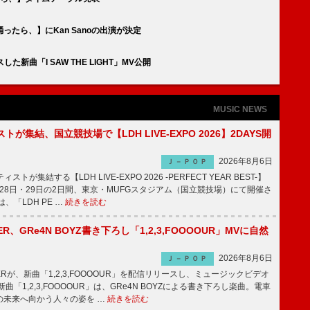
たら、】にKan Sanoの出演が決定
スした新曲「I SAW THE LIGHT」MV公開
MUSIC NEWS
トが集結、国立競技場で【LDH LIVE-EXPO 2026】2DAYS開
2026年8月6日
Ｊ－ＰＯＰ
トが集結する【LDH LIVE-EXPO 2026 -PERFECT YEAR BEST-】
1月28日・29日の2日間、東京・MUFGスタジアム（国立競技場）にて開催さ
、「LDH PE …
続きを読む
PPER、GRe4N BOYZ書き下ろし「1,2,3,FOOOOUR」MVに自然
2026年8月6日
Ｊ－ＰＯＰ
PPERが、新曲「1,2,3,FOOOOUR」を配信リリースし、ミュージックビデオ
「1,2,3,FOOOOUR」は、GRe4N BOYZによる書き下ろし楽曲。電車
の未来へ向かう人々の姿を …
続きを読む