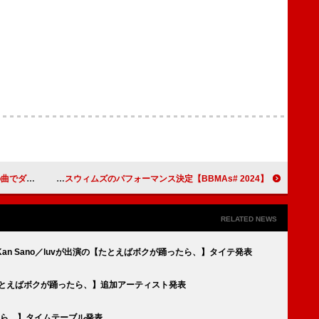
代の映像投稿
【2024 #BBMAs】SEVENTEEN／テディ・スウィムズのパフォーマンス決定
RELATED NEWS
ザ／Kan Sano／luvが出演の【たとえばボクが踊ったら、】タイテ発表
【たとえばボクが踊ったら、】追加アーティスト発表
たら、】タイムテーブル発表