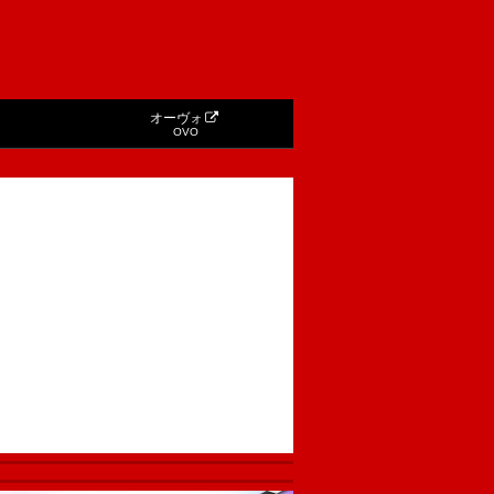
オーヴォ
OVO