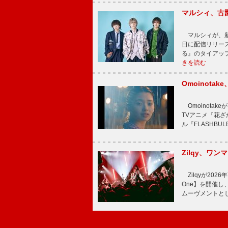
マルシィ、古
マルシィが、新
日に配信リリー
る』のタイアッ
きを読む
Omoinot
Omoinota
TVアニメ『花ざ
ル『FLASHBU
Zilqy、ワン
Zilqyが2026年
One】を開催し、
ムーヴメントと