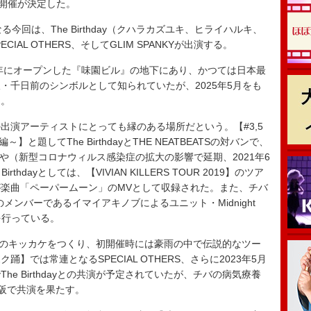
）の開催が決定した。
回は、The Birthday（クハラカズユキ、ヒライハルキ、
IAL OTHERS、そしてGLIM SPANKYが出演する。
年にオープンした『味園ビル』の地下にあり、かつては日本最
・千日前のシンボルとして知られていたが、2025年5月をも
る。
演アーティストにとっても縁のある場所だという。【#3,5
ース編～】と題してThe BirthdayとTHE NEATBEATSの対バンで、
とや（新型コロナウィルス感染症の拡大の影響で延期、2021年6
hdayとしては、【VIVIAN KILLERS TOUR 2019】のツア
楽曲「ペーパームーン」のMVとして収録された。また、チバ
dayのメンバーであるイマイアキノブによるユニット・Midnight
演を行っている。
】開催のキッカケをつくり、初開催時には豪雨の中で伝説的なツー
】では常連となるSPECIAL OTHERS、さらに2023年5月
e Birthdayとの共演が予定されていたが、チバの病気療養
が大阪で共演を果たす。