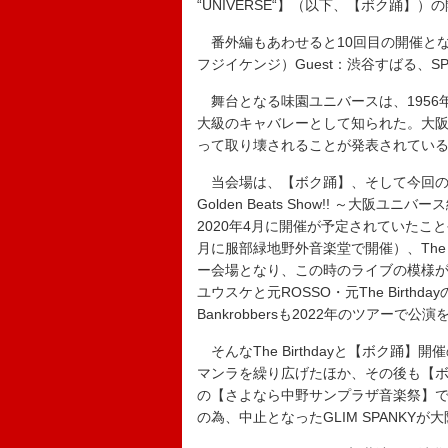
“UNIVERSE“】（以下、【ボク踊】
番外編もあわせると10回目の開催となる今
フジイケンジ）Guest：渋谷すばる、SPEC
舞台となる味園ユニバースは、1956
大級のキャバレーとして知られた。大阪
って取り壊されることが発表されてい
当会場は、【ボク踊】、そして今回の出
Golden Beats Show!! ～大阪ユニバ
2020年4月に開催が予定されていたこ
月に服部緑地野外音楽堂で開催）、The Birt
ー会場となり、この時のライブの模様が
ユウスケと元ROSSO・元The Birth
Bankrobbersも2022年のツアーで公
そんなThe Birthdayと【ボク踊
マンラを繰り広げたほか、その後も【ボク踊
の【さよなら中野サンプラザ音楽祭】でTh
の為、中止となったGLIM SPANKY