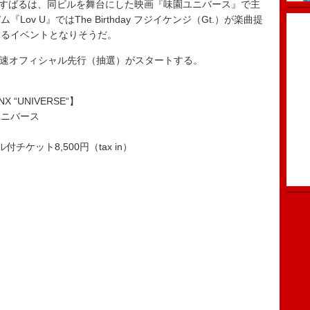
る渋谷すばるは、同ビルを舞台にした映画『味園ユニバース』で主
v U』ではThe Birthday フジイケンジ（Gt.）が楽曲提
するイベントとなりそうだ。
最速オフィシャル先行（抽選）がスタートする。
“UNIVERSE“】
ユニバース
ル付チケット8,500円（tax in）