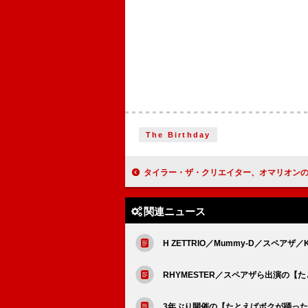
The Birthday
タイラー・ザ・クリエイター、オマリオンの曲でダンスを披露する中学時
関連ニュース
H ZETTRIO／Mummy-D／スペア
RHYMESTER／スペアザら出演の
3年ぶり開催の【たとえばボクが踊っ