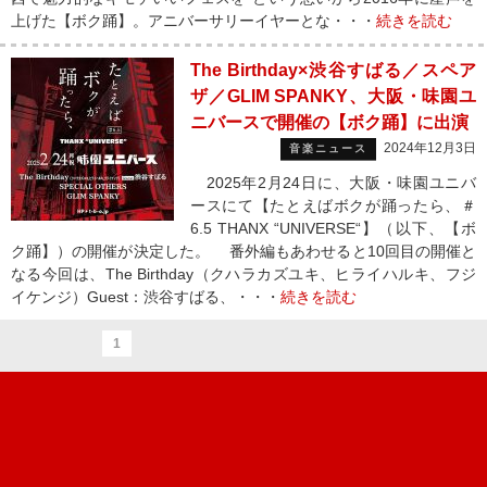
上げた【ボク踊】。アニバーサリーイヤーとな・・・
続きを読む
The Birthday×渋谷すばる／スペア
ザ／GLIM SPANKY、大阪・味園ユ
ニバースで開催の【ボク踊】に出演
2024年12月3日
音楽ニュース
2025年2月24日に、大阪・味園ユニバ
ースにて【たとえばボクが踊ったら、＃
6.5 THANX “UNIVERSE“】（以下、【ボ
ク踊】）の開催が決定した。 番外編もあわせると10回目の開催と
なる今回は、The Birthday（クハラカズユキ、ヒライハルキ、フジ
イケンジ）Guest：渋谷すばる、・・・
続きを読む
1