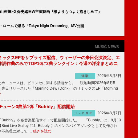
、三山凌輝×久保史緒里W主演映画『誰よりもつよく抱きしめて』
ー・ロームで贈る「Tokyo Night Dreaming」MV公開
MUSIC NEWS
ミックスEPをサプライズ配信、ウィーザーの来日公演決定、エ
作詞作曲のみでTOP10に2曲ランクイン：今週の洋楽まとめニ
2026年8月8日
洋楽
めニュースは、ビヨンセに関する話題から。 現地時間2026年8月5
日リリースした「Morning Dew (Donk)」のリミックスEP『Morning
む
ーチューン3曲第1弾「Bubbly」配信開始
2026年8月7日
Ｊ－ＰＯＰ
Bubbly」を各音楽配信サイトで配信開始した。 「Bubbly」は、9月13
mi Live Galley #11 -Bubbly-】のインスパイアソングとして制作され
や不条理に対して …
続きを読む