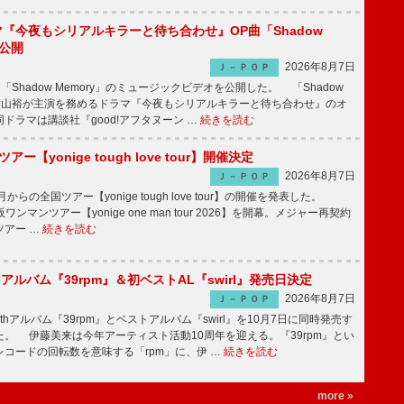
ラマ『今夜もシリアルキラーと待ち合わせ』OP曲「Shadow
V公開
2026年8月7日
Ｊ－ＰＯＰ
「Shadow Memory」のミュージックビデオを公開した。 「Shadow
、横山裕が主演を務めるドラマ『今夜もシリアルキラーと待ち合わせ』のオ
ドラマは講談社『good!アフタヌーン …
続きを読む
ツアー【yonige tough love tour】開催決定
2026年8月7日
Ｊ－ＰＯＰ
月からの全国ツアー【yonige tough love tour】の開催を発表した。
阪ワンマンツアー【yonige one man tour 2026】を開幕。メジャー再契約
ツアー …
続きを読む
hアルバム『39rpm』＆初ベストAL『swirl』発売日決定
2026年8月7日
Ｊ－ＰＯＰ
hアルバム『39rpm』とベストアルバム『swirl』を10月7日に同時発売す
。 伊藤美来は今年アーティスト活動10周年を迎える。『39rpm』とい
コードの回転数を意味する「rpm」に、伊 …
続きを読む
more »