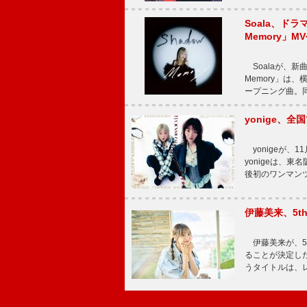
Soala、ド
Memory」M
Soalaが、新曲
Memory」は
ープニング曲。同
yonige、全国
yonigeが、11
yonigeは、東名
後初のワンマン
伊藤美来、5t
伊藤美来が、5t
ることが決定した
うタイトルは、レ