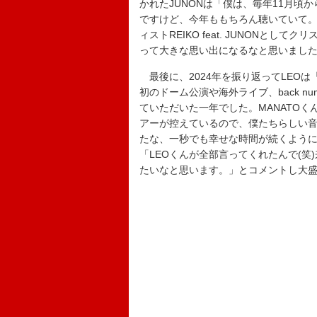
かれたJUNONは「僕は、毎年11月
ですけど、今年ももちろん聴いていて。
ィストREIKO feat. JUNONと
って大きな思い出になるなと思いまし
最後に、2024年を振り返ってLEO
初のドーム公演や海外ライブ、back 
ていただいた一年でした。MANATO
アーが控えているので、僕たちらしい
たな、一秒でも幸せな時間が続くように
「LEOくんが全部言ってくれたんで(笑
たいなと思います。」とコメントし大