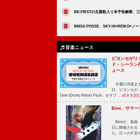
BE:FIRSTの主題歌入り本予告解禁
BMSG POSSE、SKY-HI×REIKO×ノ
音楽ニュース
ビヨンセがリ
ド・シーラン
ュース
今週の洋楽まと
日、ビヨンセが、先
Dew (Donk) Remix Pack』をサプ …
続きを読
Bimi、サマ
Bimiが、新曲「
日に開催される【Bi
た。日々の不安