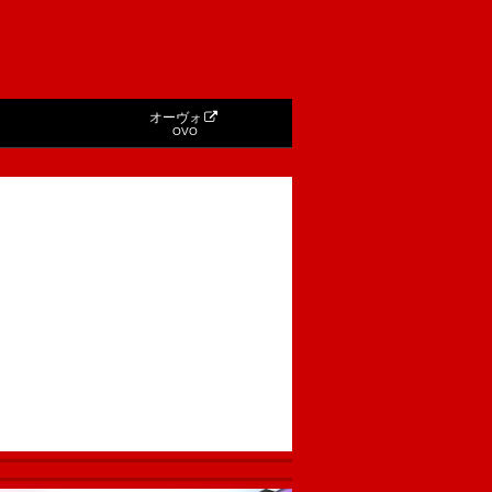
オーヴォ
OVO