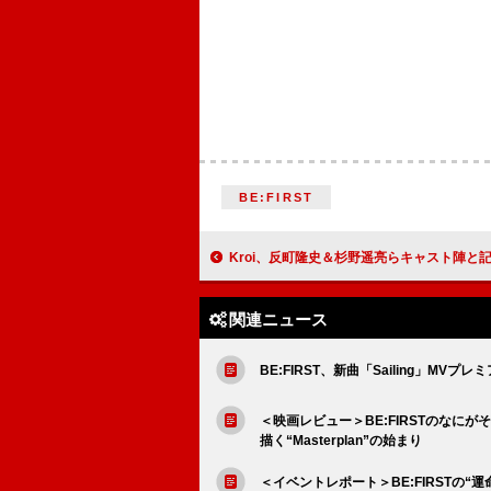
BE:FIRST
Kroi、反町隆史＆杉野遥亮らキャスト陣と記念写真 主題歌担当の火9ドラマ『オクラ』
関連ニュース
BE:FIRST、新曲「Sailing」MVプ
＜映画レビュー＞BE:FIRSTのなにがそれ
描く“Masterplan”の始まり
＜イベントレポート＞BE:FIRSTの“運命”