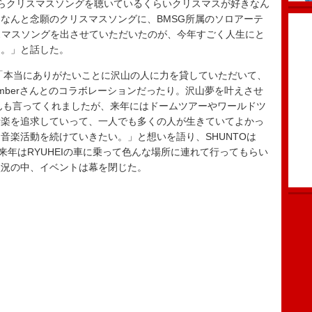
頃からクリスマスソングを聴いているくらいクリスマスが好きなん
なんと念願のクリスマスソングに、BMSG所属のソロアーテ
してクリスマスソングを出させていただいたのが、今年すごく人生にと
た。」と話した。
は「本当にありがたいことに沢山の人に力を貸していただいて、
numberさんとのコラボレーションだったり。沢山夢を叶えさせ
くんも言ってくれましたが、来年にはドームツアーやワールドツ
音楽を追求していって、一人でも多くの人が生きていてよかっ
音楽活動を続けていきたい。」と想いを語り、SHUNTOは
)来年はRYUHEIの車に乗って色んな場所に連れて行ってもらい
盛況の中、イベントは幕を閉じた。