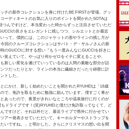
チの新作コレクションを身に付けたBE:FIRSTが登場。グッ
コーディネートのお気に入りのポイントを聞かれたSOTAは
経つんですけど、本当変わった時からずっと注目させていただ
GUCCIの良さをエレガントに残しつつ、シルエットとか最近
ていって。僕的には、このジャケットの形やラインの残し方が
は「今回のクルーズコレクションはサバト・デ・サルノさんの新
のGUCCIに対する想い『もう一度みんなにGUCCIを好きに
ごい覚えていて。やっぱり何かゼロをイチに変えることや、
つも新しい変化を遂げていっているのは人間の素敵な部分が詰
パンツだったりとか、ラインの本当に繊細さだったり綿密に計
メントした。
にかけ、新しく始めたいことを聞かれたRYUHEIは「18歳
たので、免許を取るために勉強に励んでいます。僕すごく車が
っとあったので、夜景がきれいなところや温泉旅行に行くのが
もドライブです！(笑)RYUHEIと僕だけ免許取ってなくて、ど
るんですけど。それ以外だと、最近ライブで県外に行かせてい
ドツアー発表させていただいて。キーホルダーやストラップを
めたいですね。」と明かした。さらにクリスマスの想い出を聞