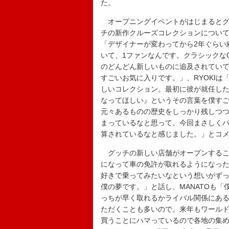
た。
オープニングイベントがはじまるとグッ
チの新作クルーズコレクションについて
「デザイナーが変わってから2年ぐらい
いて、1ファンなんです。クラシックな
のどんどん新しいものに追及されてい
すごいお気に入りです。」、RYOKI
しいコレクション。最初に彼が就任した時
なってほしい』というその言葉を僕す
元々あるものの歴史をしっかり残しつ
まっているなと思って。今回まさしく
算されているなと感じました。」とコ
グッチの新しい店舗がオープンすること
になって車の免許が取れるようになっ
好きで乗ってみたいなという想いがず
僕の夢です。」と話し、MANATOも「僕
っちが早く取れるかライバル関係にあ
ただくことも多いので。来年もワール
買うことにハマっているので各地の集