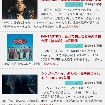
2026年8月5日
Ｊ－ＰＯＰ
優里が、韓国・ソウルでゲリラ路上ライブを
開催した。 路上ライブの舞台は、ストリート
カルチャーが根付く街として知られる弘大（ホ
ンデ）。突然始まったパフォーマンスにもかかわらず、優里の歌声を聴きつけ
た観客が次々と集まり、大きな盛り上がりを見 …
続きを読む
FANTASTICS、台北で初となる海外単独
公演【放大絶】10月開催
2026年8月5日
Ｊ－ＰＯＰ
FANTASTICSが、2026年10月18日に台北・
Legacy TERAで単独公演【FANTASTICS LIVE
2026 in TAIPEI “放大絶”】を開催する。 ボーカ
ルの八木勇征が2021年に観光 …
続きを読む
シンガーズハイ、新たな一面を感じられ
る「FIRE」MV公開
2026年8月5日
Ｊ－ＰＯＰ
シンガーズハイが、新曲「FIRE」のミュージ
ックビデオを公開した。 新曲「FIRE」は、
2026年8月5日にリリースとなったニュー
EP『PLAYBACK』の収録曲。MVは、11月24日に自身初の東京・日本武道館単