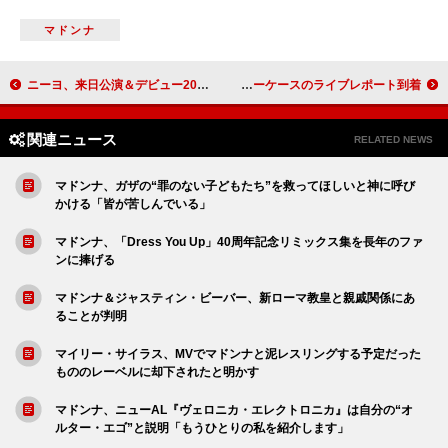
マドンナ
ニーヨ、来日公演＆デビュー20周年を記念した日本限定ベスト盤発売
KATSEYE、ソールドアウトの会場を魅了した日本初ショーケースのライブレポート到着
関連ニュース
RELATED NEWS
マドンナ、ガザの“罪のない子どもたち”を救ってほしいと神に呼び
かける「皆が苦しんでいる」
マドンナ、「Dress You Up」40周年記念リミックス集を長年のファ
ンに捧げる
マドンナ＆ジャスティン・ビーバー、新ローマ教皇と親戚関係にあ
ることが判明
マイリー・サイラス、MVでマドンナと泥レスリングする予定だった
もののレーベルに却下されたと明かす
マドンナ、ニューAL『ヴェロニカ・エレクトロニカ』は自分の“オ
ルター・エゴ”と説明「もうひとりの私を紹介します」