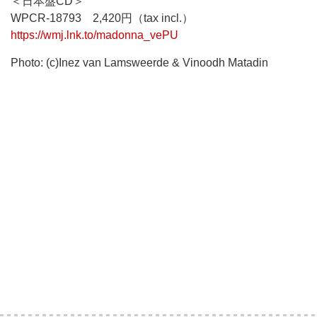
＜日本盤CD＞
WPCR-18793 2,420円（tax incl.）
https://wmj.lnk.to/madonna_vePU
Photo: (c)Inez van Lamsweerde & Vinoodh Matadin