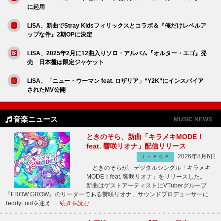
に起用
LiSA、新曲でStray Kidsフィリックスとコラボ＆『俺だけレベルア
ップな件』2期OPに決定
LISA、2025年2月に12曲入りソロ・アルバム『オルター・エゴ』発
売 日本盤は限定ジャケット
LISA、「ニュー・ウーマン feat. ロザリア」“Y2K”にインスパイア
されたMV公開
音楽ニュース
MUSIC NEWS
ときのそら、新曲「キラメキMODE！
feat. 響咲リオナ」配信リリース
2026年8月6日
Ｊ－ＰＯＰ
ときのそらが、デジタルシングル「キラメキ
MODE！feat. 響咲リオナ」をリリースした。
新曲はゲストアーティストにVTuberグループ
『FROW GROW』のリーダーである響咲リオナ、サウンドプロデューサーに
TeddyLoidを迎え …
続きを読む