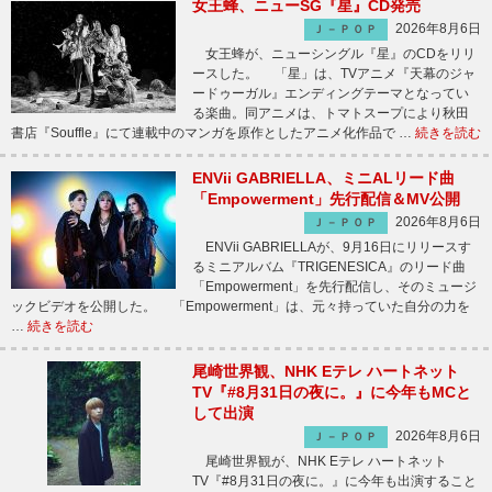
女王蜂、ニューSG『星』CD発売
2026年8月6日
Ｊ－ＰＯＰ
女王蜂が、ニューシングル『星』のCDをリリ
ースした。 「星」は、TVアニメ『天幕のジャ
ードゥーガル』エンディングテーマとなってい
る楽曲。同アニメは、トマトスープにより秋田
書店『Souffle』にて連載中のマンガを原作としたアニメ化作品で …
続きを読む
ENVii GABRIELLA、ミニALリード曲
「Empowerment」先行配信＆MV公開
2026年8月6日
Ｊ－ＰＯＰ
ENVii GABRIELLAが、9月16日にリリースす
るミニアルバム『TRIGENESICA』のリード曲
「Empowerment」を先行配信し、そのミュージ
ックビデオを公開した。 「Empowerment」は、元々持っていた自分の力を
…
続きを読む
尾崎世界観、NHK Eテレ ハートネット
TV『#8月31日の夜に。』に今年もMCと
して出演
2026年8月6日
Ｊ－ＰＯＰ
尾崎世界観が、NHK Eテレ ハートネット
TV『#8月31日の夜に。』に今年も出演すること