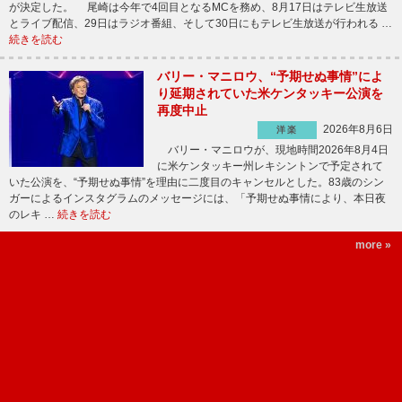
が決定した。 尾崎は今年で4回目となるMCを務め、8月17日はテレビ生放送
とライブ配信、29日はラジオ番組、そして30日にもテレビ生放送が行われる …
続きを読む
バリー・マニロウ、“予期せぬ事情”によ
り延期されていた米ケンタッキー公演を
再度中止
2026年8月6日
洋楽
バリー・マニロウが、現地時間2026年8月4日
に米ケンタッキー州レキシントンで予定されて
いた公演を、“予期せぬ事情”を理由に二度目のキャンセルとした。83歳のシン
ガーによるインスタグラムのメッセージには、「予期せぬ事情により、本日夜
のレキ …
続きを読む
more »