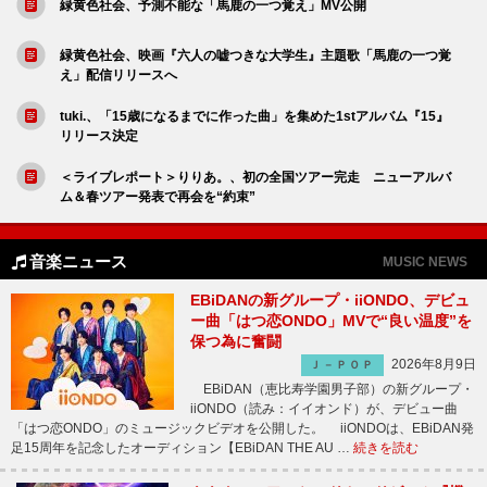
緑黄色社会、予測不能な「馬鹿の一つ覚え」MV公開
緑黄色社会、映画『六人の嘘つきな大学生』主題歌「馬鹿の一つ覚
え」配信リリースへ
tuki.、「15歳になるまでに作った曲」を集めた1stアルバム『15』
リリース決定
＜ライブレポート＞りりあ。、初の全国ツアー完走 ニューアルバ
ム＆春ツアー発表で再会を“約束”
音楽ニュース
MUSIC NEWS
EBiDANの新グループ・iiONDO、デビュ
ー曲「はつ恋ONDO」MVで“良い温度”を
保つ為に奮闘
2026年8月9日
Ｊ－ＰＯＰ
EBiDAN（恵比寿学園男子部）の新グループ・
iiONDO（読み：イイオンド）が、デビュー曲
「はつ恋ONDO」のミュージックビデオを公開した。 iiONDOは、EBiDAN発
足15周年を記念したオーディション【EBiDAN THE AU …
続きを読む