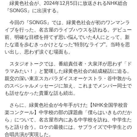
緑黄色社会が、2024年12月5日に放送されるNHK総合
『SONGS』に出演する。
今回の『SONGS』では、緑黄色社会が初のワンマンラ
イブを行った、名古屋のライブハウスを訪ねる。デビュー
前、明確な目標を持てず思い悩んでいた4人にとって、新
たな道を歩むきっかけとなった“特別なライブ”。当時を思
い出し、思わず涙ぐむ場面も。
スタジオトークでは、番組責任者・大泉洋が思わず「ド
ラマみたい！」と驚嘆した緑黄色社会の結成秘話に迫る。
親交の深い東京スカパラダイスオーケストラ・谷中敦から
のスペシャルメッセージに加え、これまでメンバー同士で
も話せなかった貴重な話も続出。
さらに、緑黄色社会が今年手がけた【NHK全国学校音
楽コンクール】中学校の部の課題曲「僕らはいきものだか
ら」について、名古屋市内にある中学校を訪ね、中学生た
ちと語り合う。ロケの最後には、サプライズで中学生との
合唱共演が実現した。