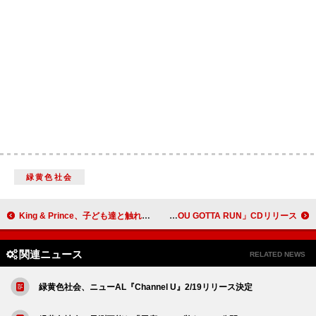
緑黄色社会
King & Prince、子ども達と触れ合う『6歳は誰だ！？ 同期当てクイズ』ティザー映像を公開
L'Arc～en～Ciel、新曲「YOU GOTTA RUN」CDリリース
関連ニュース
RELATED NEWS
緑黄色社会、ニューAL『Channel U』2/19リリース決定