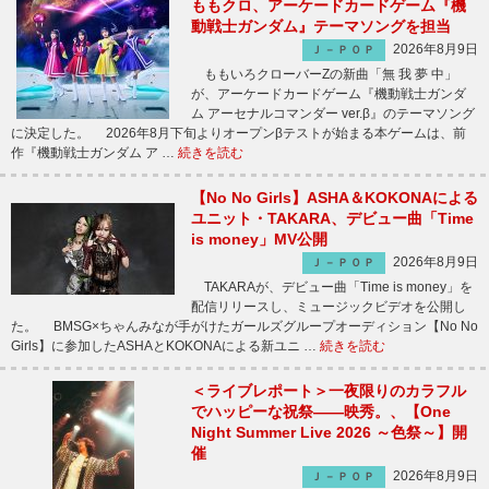
ももクロ、アーケードカードゲーム『機
動戦士ガンダム』テーマソングを担当
2026年8月9日
Ｊ－ＰＯＰ
ももいろクローバーZの新曲「無 我 夢 中」
が、アーケードカードゲーム『機動戦士ガンダ
ム アーセナルコマンダー ver.β』のテーマソング
に決定した。 2026年8月下旬よりオープンβテストが始まる本ゲームは、前
作『機動戦士ガンダム ア …
続きを読む
【No No Girls】ASHA＆KOKONAによる
ユニット・TAKARA、デビュー曲「Time
is money」MV公開
2026年8月9日
Ｊ－ＰＯＰ
TAKARAが、デビュー曲「Time is money」を
配信リリースし、ミュージックビデオを公開し
た。 BMSG×ちゃんみなが手がけたガールズグループオーディション【No No
Girls】に参加したASHAとKOKONAによる新ユニ …
続きを読む
＜ライブレポート＞一夜限りのカラフル
でハッピーな祝祭――映秀。、【One
Night Summer Live 2026 ～色祭～】開
催
2026年8月9日
Ｊ－ＰＯＰ