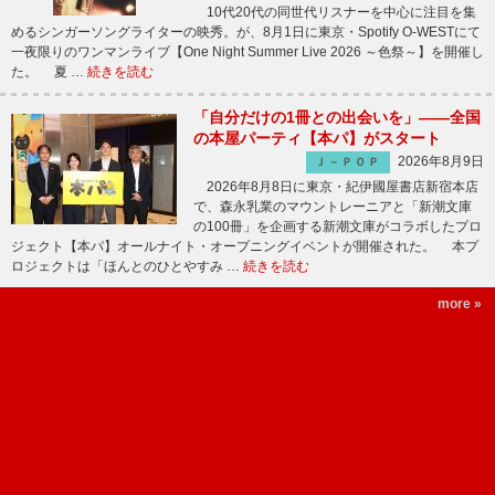
10代20代の同世代リスナーを中心に注目を集
めるシンガーソングライターの映秀。が、8月1日に東京・Spotify O-WESTにて
一夜限りのワンマンライブ【One Night Summer Live 2026 ～色祭～】を開催し
た。 夏 …
続きを読む
「自分だけの1冊との出会いを」――全国
の本屋パーティ【本パ】がスタート
2026年8月9日
Ｊ－ＰＯＰ
2026年8月8日に東京・紀伊國屋書店新宿本店
で、森永乳業のマウントレーニアと「新潮文庫
の100冊」を企画する新潮文庫がコラボしたプロ
ジェクト【本パ】オールナイト・オープニングイベントが開催された。 本プ
ロジェクトは「ほんとのひとやすみ …
続きを読む
more »