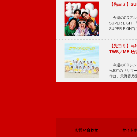
【先ヨミ】SU
今週のCDアルバ
SUPER EI
SUPER EIG
【先ヨミ】≒
TWS／ME:I
今週のCDシング
≒JOYの『サマ
作は、天野香乃