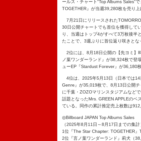
ールス・チャート“Top Albums Sales”で、
TOGETHER』が当週39,280枚を売
7月21日にリリースされたTOMORROW
30日公開チャートでも首位を獲得して
り、当週はトップ4がすべて3万枚後半
たことで、3週ぶりに首位返り咲きとな
2位には、8月18日公開の【先ヨミ】
ノ葉ワンダーランド』が38,324枚で登場。そし
ューEP『Stardust Forever』が3
4位は、2025年5月13日（日本では14日
Genre』が35,019枚で、8月13日
に千葉・ZOZOマリンスタジアムなどで開
話題となったMrs. GREEN APPLE
ている。同作の累計推定売上枚数は912
◎Billboard JAPAN Top Albums Sales
（2025年8月11日～8月17日までの集計
1位『The Star Chapter: TOGETHE
2位『言ノ葉ワンダーランド』莉犬（38,