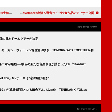
ティストも登場
Cody・Lee(李)、ニシマケイBDイベントにThe Novembers出演＆野音ライブ映像作品のティザー公開
RELATED NEWS
身2度目の日本ドームツアーが決定
ーガン・ウォーレン首位返り咲き、TOMORROW X TOGETHER初
Zの第二章が始動──彼らの新たな音楽表現が詰まったEP『Stardust
l of You」MVテーマは“恋の駆け引き”
E『10』が通算4度目となる総合アルバム首位 TENBLANK『Glass
MUSIC NEWS