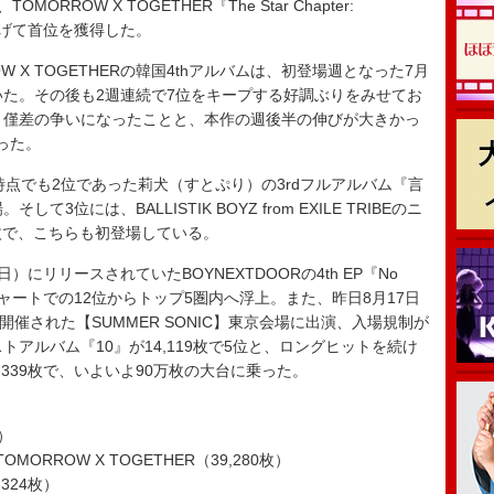
TOMORROW X TOGETHER『The Star Chapter:
り上げて首位を獲得した。
 X TOGETHERの韓国4thアルバムは、初登場週となった7月
いた。その後も2週連続で7位をキープする好調ぶりをみせてお
と僅差の争いになったことと、本作の週後半の伸びが大きかっ
った。
時点でも2位であった莉犬（すとぷり）の3rdフルアルバム『言
て3位には、BALLISTIK BOYZ from EXILE TRIBEのニ
6,180枚で、こちらも初登場している。
）にリリースされていたBOYNEXTDOORの4th EP『No
公開チャートでの12位からトップ5圏内へ浮上。また、昨日8月17日
催された【SUMMER SONIC】東京会場に出演、入場規制が
のベストアルバム『10』が14,119枚で5位と、ロングヒットを続け
,339枚で、いよいよ90万枚の大台に乗った。
）
R』TOMORROW X TOGETHER（39,280枚）
324枚）