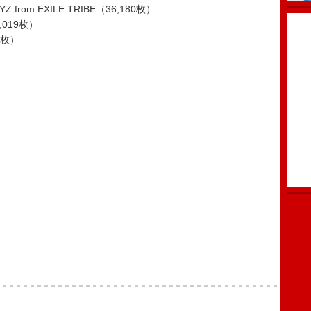
OYZ from EXILE TRIBE（36,180枚）
,019枚）
19枚）