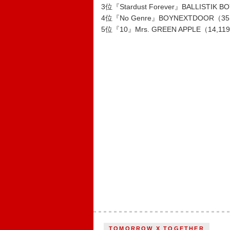
3位『Stardust Forever』BALLISTIK B
4位『No Genre』BOYNEXTDOOR（35
5位『10』Mrs. GREEN APPLE（14,1
TOMORROW X TOGETHER