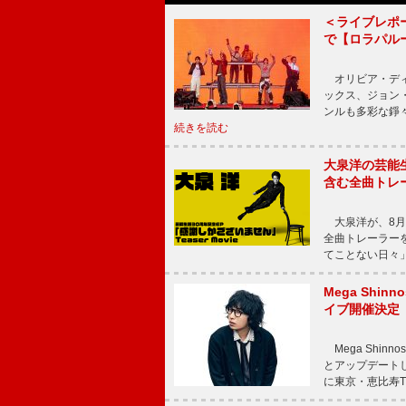
＜ライブレポー
で【ロラパル
オリビア・ディ
ックス、ジョン
ンルも多彩な錚
続きを読む
大泉洋の芸能生
含む全曲トレ
大泉洋が、8月
全曲トレーラー
てことない日々」
Mega Shin
イブ開催決定
Mega Shi
とアップデートした
に東京・恵比寿The 