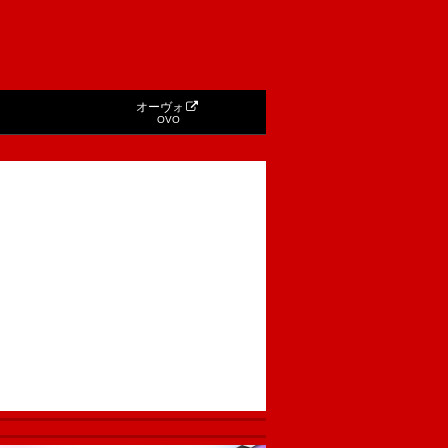
オーヴォ
OVO