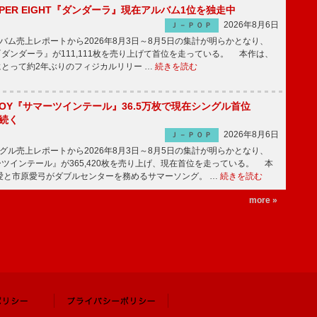
PER EIGHT『ダンダーラ』現在アルバム1位を独走中
2026年8月6日
Ｊ－ＰＯＰ
ム売上レポートから2026年8月3日～8月5日の集計が明らかとなり、
GHT『ダンダーラ』が111,111枚を売り上げて首位を走っている。 本作は、
HTにとって約2年ぶりのフィジカルリリー …
続きを読む
JOY『サマーツインテール』36.5万枚で現在シングル首位
が続く
2026年8月6日
Ｊ－ＰＯＰ
ル売上レポートから2026年8月3日～8月5日の集計が明らかとなり、
ーツインテール』が365,420枚を売り上げ、現在首位を走っている。 本
愛と市原愛弓がダブルセンターを務めるサマーソング。 …
続きを読む
more »