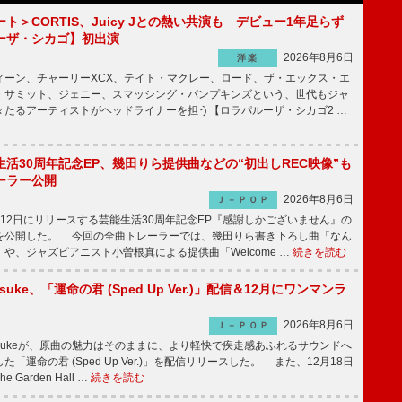
ト＞CORTIS、Juicy Jとの熱い共演も デビュー1年足らず
ーザ・シカゴ】初出演
2026年8月6日
洋楽
ーン、チャーリーXCX、テイト・マクレー、ロード、ザ・エックス・エ
・サミット、ジェニー、スマッシング・パンプキンズという、世代もジャ
々たるアーティストがヘッドライナーを担う【ロラパルーザ・シカゴ2 …
活30周年記念EP、幾田りら提供曲などの“初出しREC映像”も
ーラー公開
2026年8月6日
Ｊ－ＰＯＰ
12日にリリースする芸能生活30周年記念EP『感謝しかございません』の
を公開した。 今回の全曲トレーラーでは、幾田りら書き下ろし曲「なん
や、ジャズピアニスト小曽根真による提供曲「Welcome …
続きを読む
nosuke、「運命の君 (Sped Up Ver.)」配信＆12月にワンマンラ
2026年8月6日
Ｊ－ＰＯＰ
nnosukeが、原曲の魅力はそのままに、より軽快で疾走感あふれるサウンドへ
「運命の君 (Sped Up Ver.)」を配信リリースした。 また、12月18日
Garden Hall …
続きを読む