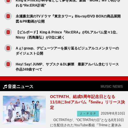
King & Princeが科学者として夢を実現、新曲「WOW」MVで明かさ
れる“Re:ERA計画”
永瀬廉主演のTVドラマ『東京タワー』Blu-ray/DVD BOXの商品展開
図＆PR動画が公開
【ビルボード】King & Prince『Re:ERA』がDLアルバム堂々1位、
Nissy（西島隆弘）が2位に続く
Aぇ! group、デビューツアーを振り返るビジュアルコメンタリーの
ダイジェスト公開
Hey! Say! JUMP、サブスク＆DL解禁 最新アルバム含むリリース
作品349曲すべて
音楽ニュース
MUSIC NEWS
OCTPATH、結成5周年記念日となる
11/18に3rdアルバム『5mile』リリース決
定
2026年8月10日
Ｊ－ＰＯＰ
OCTPATHが、“OCTPATHの日”となる8月10日
に生配信されたYouTube番組『THmeと夏休み