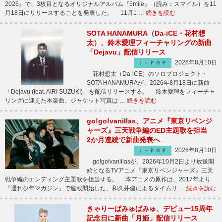
2026』で、3枚目となるオリジナルアルバム『5mile』（読み：スマイル）を11
月18日にリリースすることを発表した。 11月1 …
続きを読む
SOTA HANAMURA（Da-iCE・花村想
太）、鈴木愛理フィーチャリングの新曲
「Dejavu」配信リリース
2026年8月10日
Ｊ－ＰＯＰ
花村想太（Da-iCE）のソロプロジェクト・
SOTA HANAMURAが、2026年8月18日に新曲
「Dejavu (feat. AIRI SUZUKI)」を配信リリースする。 鈴木愛理をフィーチャ
リングに迎えた本楽曲。ジャケット写真は …
続きを読む
go!go!vanillas、アニメ『東京リベンジ
ャーズ』三天戦争編のED主題歌を担当
2か月連続で新曲発表へ
2026年8月10日
Ｊ－ＰＯＰ
go!go!vanillasが、2026年10月2日より放送開
始となるTVアニメ『東京リベンジャーズ』三天
戦争編のエンディング主題歌を担当する。 本アニメの原作は、2017年より
『週刊少年マガジン』で連載開始した、和久井健によるタイムリ …
続きを読む
きゃりーぱみゅぱみゅ、デビュー15周年
記念日に新曲「月姫」配信リリース