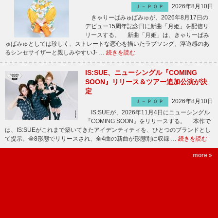
2026年8月10日
Ｊ－ＰＯＰ
きゃりーぱみゅぱみゅが、2026年8月17日の
デビュー15周年記念日に新曲「月姫」を配信リ
リースする。 新曲「月姫」は、きゃりーぱみ
ゅぱみゅとしては珍しく、ストレートな恋心を描いたラブソング。浮遊感のあ
るシンセサイザーと親しみやすいJ- …
続きを読む
IS:SUE、ニューシングル『COMING
SOON』リリース＆ツアー追加公演が決
定
2026年8月10日
Ｊ－ＰＯＰ
IS:SUEが、2026年11月4日にニューシングル
『COMING SOON』をリリースする。 本作で
は、IS:SUEがこれまで築いてきたアイデンティティを、ひとつのブランドとし
て提示。全8形態でリリースされ、全4曲の新曲が形態別に収録 …
続きを読む
more »