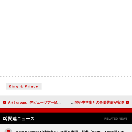
King & Prince
Aぇ! group、デビューツアーMCダイジェストの一部公開
緑黄色社会が『SONGS』登場、思い出のライブハウス訪問や中学生との合唱共演が実現
関連ニュース
RELATED NEWS