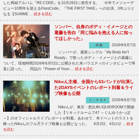
した再録アルバム『RE:CODE』を10月28日に発売する。 今年でメジャーデ
ビュー10周年を迎えるPassCode。『THE FIRST TAKE』への出演、3年ぶりと
なる【SUMME …
続きを読む
ソンバー、自身のボディ・イメージとの
葛藤を告白「同じ悩みを抱える人に知っ
てほしかった」
2026年8月7日
洋楽
ソンバーが、最新シングル「My Body Isn’t
Ready」で歌ったボディ・イメージとの葛藤に
ついて、現地時間2026年8月5日に公開された米バラエティのインタビューで率
直に語った。 同誌の『Power of Youn …
続きを読む
Nikoん主催、全国から53バンドが出演し
た2DAYSイベントのレポート到着＆ライ
ブ映像も公開
2026年8月7日
Ｊ－ＰＯＰ
Nikoんが、東京・恵比寿LIQUIDROOMで開催
した【リキッドルームで47 ～ぐんゆうかっぽ
～】のオフィシャルライブレポートが到着。あわせて、本イベントのラストを
飾ったNikoんのフル尺ライブ映像も公開となった。 8月3日、4日の2 …
続き
を読む