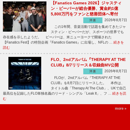
【Fanatics Games 2026】ジャスティ
ン・ビーバーが総合優勝、賞金約1億
5,800万円をファンと慈善団体へ寄付
2026年8月7日
洋楽
この1年間、音楽活動で話題を集めてきたジャ
スティン・ビーバーだが、スポーツの世界でも
存在感を示したようだ。 ビーバーは、米ニューヨークで開催された
【Fanatics Fest】の特別企画『Fanatics Games』に出場し、NFLの …
続きを
読む
FLO、2ndアルバム『THERAPY AT THE
CLUB』8/7リリース＆収録曲MV公開
2026年8月7日
洋楽
FLOが、2ndアルバム『THERAPY AT THE
CLUB』を8月7日にリリースした。 本作は、
タイトル曲「Therapy At The Club」、UKで自己
最高位を記録したFLO単独名義のリード・シングル「Leak It」、フ …
続きを読
む
more »