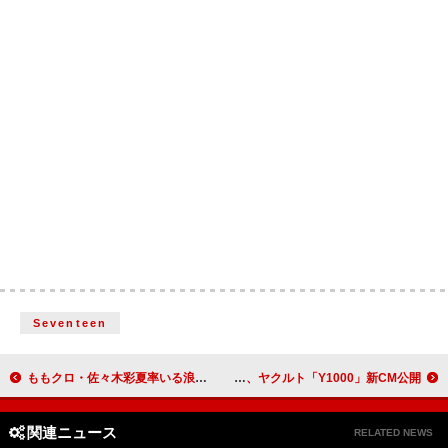
Seventeen
ももクロ・佐々木彩夏率いる浪江女子発組合、1st EP『会いに行っていいですか』収録特典のトレーラー映像公開
MISIAの未発表新曲「CHANGE MY WORLD」起用＆本人出演、ヤクルト「Y1000」新CM公開
関連ニュース
RELATED NEWS