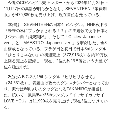
今週のCDシングル売上レポートから2024年11月25日～
11月27日の集計が明らかとなり、SEVENTEEN『消費期
限』が479,880枚を売り上げ、現在首位を走っている。
本作は、SEVENTEENの日本4thシングル。NHK夜ドラ
『未来の私にブッかまされる！？』の主題歌である日本オ
リジナル曲「消費期限」、そして
「Circles -Japanese
ver.-」と「MAESTRO -Japanese ver.-」
を収録した、全3
曲構成となっている。フラゲ日と初日で日本3rdシングル
『ひとりじゃない』の初週売上（372,913枚）を約10万枚
上回る売上を記録し、現在、2位の約19.5倍という大差で1
位を独走中だ。
2位はA.B.C-Zの15thシングル『ヒリヒリさせて』
（24,531枚）。表題曲は攻めのダンスナンバーとなってお
り、振付は6年ぶりのタッグとなるTAKAHIROが担当し
た。続いて、風男塾の35thシングル『イッサイガッサイI
LOVE YOU』は11,999枚を売り上げて現在3位につけてい
る。