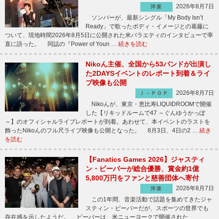
2026年8月7日
洋楽
ソンバーが、最新シングル「My Body Isn’t
Ready」で歌ったボディ・イメージとの葛藤に
ついて、現地時間2026年8月5日に公開された米バラエティのインタビューで率
直に語った。 同誌の『Power of Youn …
続きを読む
Nikoん主催、全国から53バンドが出演し
た2DAYSイベントのレポート到着＆ライ
ブ映像も公開
2026年8月7日
Ｊ－ＰＯＰ
Nikoんが、東京・恵比寿LIQUIDROOMで開催
した【リキッドルームで47 ～ぐんゆうかっぽ
～】のオフィシャルライブレポートが到着。あわせて、本イベントのラストを
飾ったNikoんのフル尺ライブ映像も公開となった。 8月3日、4日の2 …
続き
を読む
【Fanatics Games 2026】ジャスティ
ン・ビーバーが総合優勝、賞金約1億
5,800万円をファンと慈善団体へ寄付
2026年8月7日
洋楽
この1年間、音楽活動で話題を集めてきたジャ
スティン・ビーバーだが、スポーツの世界でも
存在感を示したようだ。 ビーバーは、米ニューヨークで開催された