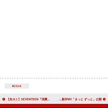
MISIA
【先ヨミ】SEVENTEEN『消費期限』47.9万枚で現在シングル1位独走中
Sano ibuki、AL『BUBBLE』より新作MV「きっと ずっと」公開