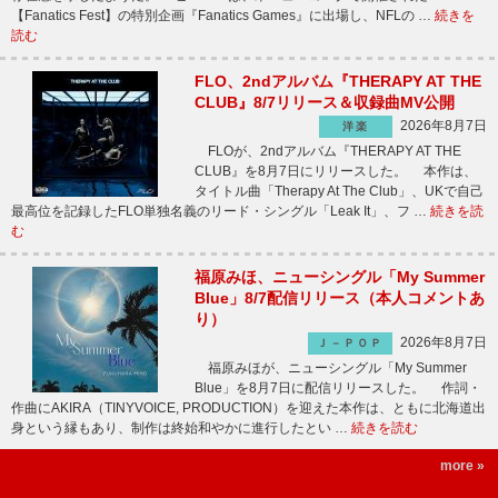
【Fanatics Fest】の特別企画『Fanatics Games』に出場し、NFLの …
続きを
読む
FLO、2ndアルバム『THERAPY AT THE
CLUB』8/7リリース＆収録曲MV公開
2026年8月7日
洋楽
FLOが、2ndアルバム『THERAPY AT THE
CLUB』を8月7日にリリースした。 本作は、
タイトル曲「Therapy At The Club」、UKで自己
最高位を記録したFLO単独名義のリード・シングル「Leak It」、フ …
続きを読
む
福原みほ、ニューシングル「My Summer
Blue」8/7配信リリース（本人コメントあ
り）
2026年8月7日
Ｊ－ＰＯＰ
福原みほが、ニューシングル「My Summer
Blue」を8月7日に配信リリースした。 作詞・
作曲にAKIRA（TINYVOICE, PRODUCTION）を迎えた本作は、ともに北海道出
身という縁もあり、制作は終始和やかに進行したとい …
続きを読む
more »