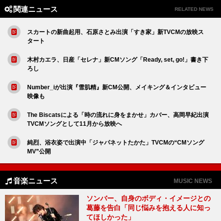
関連ニュース
RELATED NEWS
スカートの新曲起用、石原さとみ出演「すき家」新TVCMの放映ス
タート
木村カエラ、日産「セレナ」新CMソング「Ready, set, go!」書き下
ろし
Number_iが出演『雪肌精』新CM公開、メイキング＆インタビュー
映像も
The Biscatsによる「時の流れに身をまかせ」カバー、高岡早紀出演
TVCMソングとして11月から放映へ
純烈、浴衣姿で出演中「ジャパネットたかた」TVCMの“CMソング
MV”公開
音楽ニュース
MUSIC NEWS
ソンバー、自身のボディ・イメージとの
葛藤を告白「同じ悩みを抱える人に知っ
てほしかった」