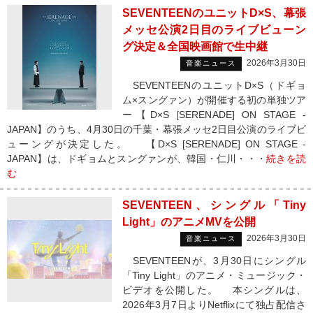
SEVENTEENのユニットD×S、幕張
メッセ公演2日目のライブビューン
グ決定＆全国映画館で生中継
2026年3月30日
音楽ニュース
SEVENTEENのユニットD×S（ドギョ
ム×スングァン）が開催する初の単独ツア
ー【D×S [SERENADE] ON STAGE -
JAPAN】のうち、4月30日の千葉・幕張メッセ2日目公演のライブビ
ューングが決定した。 【D×S [SERENADE] ON STAGE -
JAPAN】は、ドギョムとスングァンが、韓国・仁川・・・
続きを読
む
SEVENTEEN、シングル「Tiny
Light」のアニメMVを公開
2026年3月30日
音楽ニュース
SEVENTEENが、3月30日にシングル
「Tiny Light」のアニメ・ミュージック・
ビデオを公開した。 本シングルは、
2026年3月7日よりNetflixにて独占配信さ