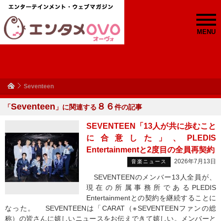
MENU
Seventeen
Seventeen
８６
「
」に関連する
件の記事
SEVENTEEN「13人が共に歩むこと
に合意した」、PLEDIS
Entertainmentと2度目の全員再契約
2026年7月13日
音楽ニュース
SEVENTEENのメンバー13人全員が、
現在の所属事務所であるPLEDIS
Entertainmentとの契約を継続することに
なった。 SEVENTEENは「CARAT（※SEVENTEENファンの総
称）の皆さんに嬉しいニュースをお伝えできて嬉しい。メンバーと