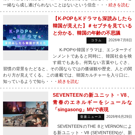
一緒なら成し遂げられないことはないという信念・・・
続きを読む
【K-POPもKドラマも深読みしたら
韓国が見えた】＃セブチを見ている
と分かる、韓国の年齢の不思議
2026年7月8日
コラム
K-POPや韓国ドラマは、エンターテイ
ンメントであると同時に、韓国社会を映
す鏡でもある。何気ない言葉やしぐさ、
習慣の背景をたどると、その国ならではの価値観や歴史、人との関
わり方が見えてくる。この連載では、韓国カルチャーを入り口に、
知っているようで知ら・・・
続きを読む
SEVENTEENの新ユニット・V8、
青春のエネルギーをシュールな
「singasong」MVで表現
2026年6月29日
音楽ニュース
SEVENTEENのTHE 8とVERNONによ
る新ユニット・V8 (SEVENTEEN)が、新