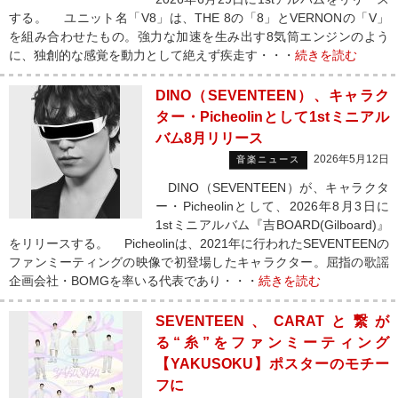
する。 ユニット名「V8」は、THE 8の「8」とVERNONの「V」
を組み合わせたもの。強力な加速を生み出す8気筒エンジンのよう
に、独創的な感覚を動力として絶えず疾走す・・・
続きを読む
DINO（SEVENTEEN）、キャラク
ター・Picheolinとして1stミニアル
バム8月リリース
2026年5月12日
音楽ニュース
DINO（SEVENTEEN）が、キャラクタ
ー・Picheolinとして、2026年8月3日に
1stミニアルバム『吉BOARD(Gilboard)』
をリリースする。 Picheolinは、2021年に行われたSEVENTEENの
ファンミーティングの映像で初登場したキャラクター。屈指の歌謡
企画会社・BOMGを率いる代表であり・・・
続きを読む
SEVENTEEN、CARATと繋が
る“糸”をファンミーティング
【YAKUSOKU】ポスターのモチー
フに