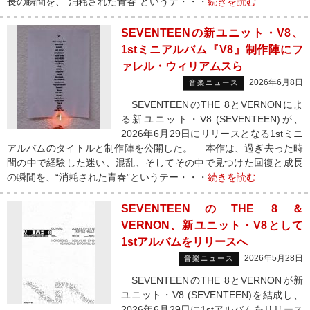
長の瞬間を、“消耗された青春”というテ・・・
続きを読む
SEVENTEENの新ユニット・V8、
1stミニアルバム『V8』制作陣にフ
ァレル・ウィリアムスら
2026年6月8日
音楽ニュース
SEVENTEENのTHE 8とVERNONによ
る新ユニット・V8 (SEVENTEEN)が、
2026年6月29日にリリースとなる1stミニ
アルバムのタイトルと制作陣を公開した。 本作は、過ぎ去った時
間の中で経験した迷い、混乱、そしてその中で見つけた回復と成長
の瞬間を、“消耗された青春”というテー・・・
続きを読む
SEVENTEENのTHE 8＆
VERNON、新ユニット・V8として
1stアルバムをリリースへ
2026年5月28日
音楽ニュース
SEVENTEENのTHE 8とVERNONが新
ユニット・V8 (SEVENTEEN)を結成し、
2026年6月29日に1stアルバムをリリース