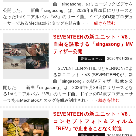
曲「singasong」のミュージックビデオを
公開した。 新曲「singasong」は、2026年6月29日にリリースと
なった1stミニアルバム『V8』のリード曲。ドイツのDJ兼プロデュ
ーサーであるMechatokとタッグを組み制・・・
続きを読む
SEVENTEENの新ユニット・V8、
自由を謳歌する「singasong」MV
ティザー公開
2026年6月28日
音楽ニュース
SEVENTEENのTHE 8とVERNONによ
る新ユニット・V8 (SEVENTEEN)が、新
曲「singasong」のMVティザー映像を公
開した。 新曲「singasong」は、2026年6月29日にリリースとな
る1stミニアルバム『V8』のリード曲。ドイツのDJ兼プロデューサ
ーであるMechatokとタッグを組み制作され・・・
続きを読む
SEVENTEENの新ユニット・V8、
コンセプトフォト＆フィルム
「REV」で止まることなく前進
2026年6月23日
音楽ニュース