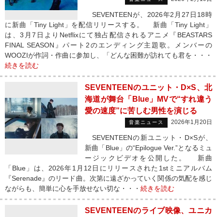
SEVENTEENが、2026年2月27日18時
に新曲「Tiny Light」を配信リリースする。 新曲「Tiny Light」
は、3月7日よりNetflixにて独占配信されるアニメ『BEASTARS
FINAL SEASON』パート2のエンディング主題歌。メンバーの
WOOZIが作詞・作曲に参加し、「どんな困難が訪れても君を・・・
続きを読む
SEVENTEENのユニット・D×S、北
海道が舞台「Blue」MVで“すれ違う
愛の速度”に苦しむ男性を演じる
2026年1月20日
音楽ニュース
SEVENTEENの新ユニット・D×Sが、
新曲「Blue」の“Epilogue Ver.”となるミュ
ージックビデオを公開した。 新曲
「Blue」は、2026年1月12日にリリースされた1stミニアルバム
『Serenade』のリード曲。次第に遠ざかっていく関係の気配を感じ
ながらも、簡単に心を手放せない切な・・・
続きを読む
SEVENTEENのライブ映像、ユニカ