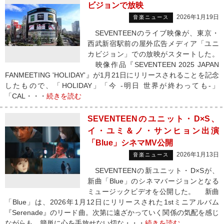
ビジョンで放映
2026年1月19日
音楽ニュース
SEVENTEENのライブ映像が、東京・
西武新宿駅前の屋外広告メディア「ユニ
カビジョン」での放映がスタートした。
映像作品『SEVENTEEN 2025 JAPAN
FANMEETING 'HOLIDAY'』が1月21日にリリースされることを記念
したもので、「HOLIDAY」「今 -明日 世界が終わっても-」
「CAL・・・
続きを読む
SEVENTEENのユニット・D×S、
イ・ユミ＆ノ・サンヒョン出演
「Blue」シネマMV公開
2026年1月13日
音楽ニュース
SEVENTEENの新ユニット・D×Sが、
新曲「Blue」のシネマバージョンとなる
ミュージックビデオを公開した。 新曲
「Blue」は、2026年1月12日にリリースされた1stミニアルバム
『Serenade』のリード曲。次第に遠ざかっていく関係の気配を感じ
ながらも、簡単に心を手放せない切な・・・
続きを読む