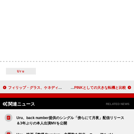
Uru
フィリップ・グラス、ケネディ・センターでの交響曲第15番「Lincoln」世界初演を撤回「価値観が交響曲のメッセージと真っ向から対立」
ロゼ、【グラミー賞】ノミネートをBLACKPINKとしての大きな転機と比較
関連ニュース
RELATED NEWS
Uru、back number提供のシングル「傍らにて月夜」配信リリース
＆3年ぶりの本人出演MVを公開