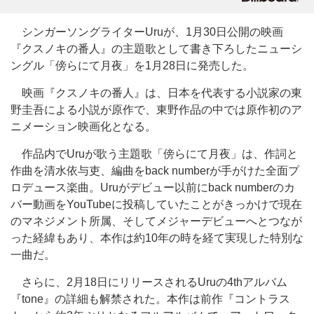
シンガーソングライターUruが、1月30日公開の映画
『クスノキの番人』の主題歌として書き下ろしたニューシ
ングル「傍らにて月夜」を1月28日に発売した。
映画『クスノキの番人』は、日本を代表する小説家の東
野圭吾による小説が原作で、東野作品の中では原作初のア
ニメーション映画化となる。
作品内でUruが歌う主題歌「傍らにて月夜」は、作詞と
作曲を清水依与吏、編曲をback numberが手がけた全面プ
ロデュース楽曲。Uruがデビュー以前にback numberのカ
バー動画をYouTubeに投稿していたことがきっかけで現在
のマネジメント所属、そしてメジャーデビューへとつなが
った経緯もあり、本作は約10年の時を経て実現した特別な
一曲だ。
さらに、2月18日にリリースされるUruの4thアルバム
『tone』の詳細も解禁された。本作は前作『コントラス