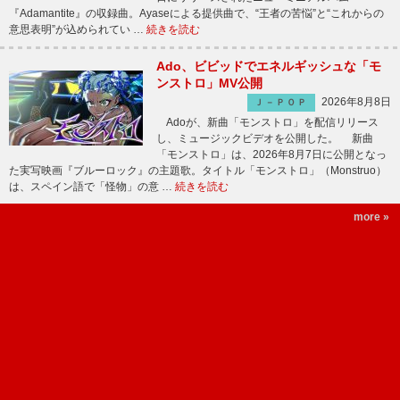
『Adamantite』の収録曲。Ayaseによる提供曲で、“王者の苦悩”と“これからの
意思表明”が込められてい …
続きを読む
Ado、ビビッドでエネルギッシュな「モ
ンストロ」MV公開
2026年8月8日
Ｊ－ＰＯＰ
Adoが、新曲「モンストロ」を配信リリース
し、ミュージックビデオを公開した。 新曲
「モンストロ」は、2026年8月7日に公開となっ
た実写映画『ブルーロック』の主題歌。タイトル「モンストロ」（Monstruo）
は、スペイン語で「怪物」の意 …
続きを読む
more »