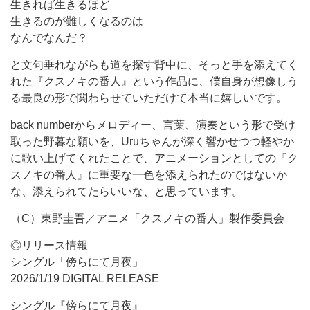
生きれば生きるほど
生きるのが難しくなるのは
なんでなんだ？
と文句垂れながらも道を探す背中に、そっと手を添えてく
れた『クスノキの番人』という作品に、僕自身が想像しう
る最良の形で関わらせていただけて本当に嬉しいです。
back numberからメロディー、言葉、演奏という形で受け
取った野暮な願いを、Uruちゃんが深く響かせつつ軽やか
に歌い上げてくれたことで、アニメーションとしての『ク
スノキの番人』に重要な一色を添えられたのではないか
な、添えられてたらいいな、と思っています。
（C）東野圭吾／アニメ「クスノキの番人」製作委員会
◎リリース情報
シングル「傍らにて月夜」
2026/1/19 DIGITAL RELEASE
シングル『傍らにて月夜』