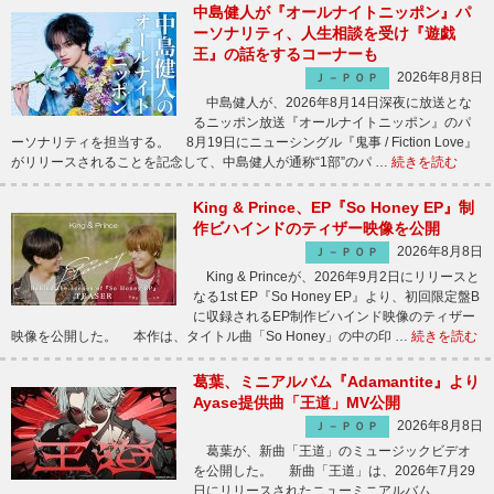
中島健人が『オールナイトニッポン』パ
ーソナリティ、人生相談を受け『遊戯
王』の話をするコーナーも
2026年8月8日
Ｊ－ＰＯＰ
中島健人が、2026年8月14日深夜に放送とな
るニッポン放送『オールナイトニッポン』のパ
ーソナリティを担当する。 8月19日にニューシングル『鬼事 / Fiction Love』
がリリースされることを記念して、中島健人が通称“1部”のパ …
続きを読む
King & Prince、EP『So Honey EP』制
作ビハインドのティザー映像を公開
2026年8月8日
Ｊ－ＰＯＰ
King & Princeが、2026年9月2日にリリースと
なる1st EP『So Honey EP』より、初回限定盤B
に収録されるEP制作ビハインド映像のティザー
映像を公開した。 本作は、タイトル曲「So Honey」の中の印 …
続きを読む
葛葉、ミニアルバム『Adamantite』より
Ayase提供曲「王道」MV公開
2026年8月8日
Ｊ－ＰＯＰ
葛葉が、新曲「王道」のミュージックビデオ
を公開した。 新曲「王道」は、2026年7月29
日にリリースされたニューミニアルバム