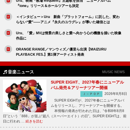
Uru、映画『教場 Requiem』主題歌を担当 ニューアルバム
『tone』リリース＆ホールツアーも決定
＜インタビュー＞Uru 新曲「プラットフォーム」に託した、変わ
らない“愛”――アニメ『永久のユウグレ』が導いた確信とは
Uru、「愛」MVは情景の美しさと愛へ向かう心の機微を描いた映像
作品に
ORANGE RANGE／マンウィズ／優里ら出演【MAIZURU
PLAYBACK FES.】第1弾アーティスト発表
音楽ニュース
MUSIC NEWS
SUPER EIGHT、2027年春にニューアル
バム発売＆アリーナツアー開催
2026年8月8日
Ｊ－ＰＯＰ
SUPER EIGHTが、2027年春にニューアルバ
ムをリリースし、アリーナツアーを開催する。
本情報の発表が行われた日は、“令和8年8月8
日”という「888」が並ぶ“超八（スーパーエイト）の日”。SUPER EIGHTは、前
日に行われ …
続きを読む