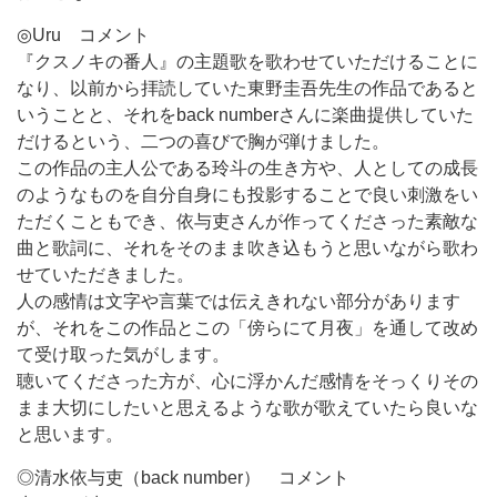
◎Uru コメント
『クスノキの番人』の主題歌を歌わせていただけることに
なり、以前から拝読していた東野圭吾先生の作品であると
いうことと、それをback numberさんに楽曲提供していた
だけるという、二つの喜びで胸が弾けました。
この作品の主人公である玲斗の生き方や、人としての成長
のようなものを自分自身にも投影することで良い刺激をい
ただくこともでき、依与吏さんが作ってくださった素敵な
曲と歌詞に、それをそのまま吹き込もうと思いながら歌わ
せていただきました。
人の感情は文字や言葉では伝えきれない部分があります
が、それをこの作品とこの「傍らにて月夜」を通して改め
て受け取った気がします。
聴いてくださった方が、心に浮かんだ感情をそっくりその
まま大切にしたいと思えるような歌が歌えていたら良いな
と思います。
◎清水依与吏（back number） コメント