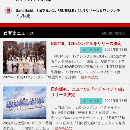
Sano ibuki、3rdアルバム『BUBBLE』11月リリース＆ワンマンラ
イブ決定
音楽ニュース
MUSIC NEWS
NGT48、12thシングルをリリース決定
2026年8月8日
Ｊ－ＰＯＰ
NGT48が、12thシングルを10月28日に発売す
ることを発表した。 発表は、配信プラットフ
ォームSHOWROOMで実施された『NGT48緊急
生配信』で行われた。シングルのリリースは、
2025年6月の11thシングル「希望列車」以来約 …
続きを読む
日向坂46、ニューSG『イチャイチャ虫』
リリース決定
2026年8月8日
Ｊ－ＰＯＰ
日向坂46が、18thシングル『イチャイチャ
虫』を9月30日に発売することが決定した。
今シングルのフォーメーションは、8月9日25時
20分から放送のレギュラー番組、テレビ東京『日向坂で会いましょう』で発表
される。 日向坂46はデビュ …
続きを読む