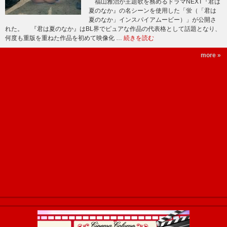
福山雅治が主題歌を務めるドラマNEXT『君は
夏のなか』の名シーンを使用した「蛍（「君は
夏のなか」インスパイアムービー）」が公開さ
れた。 『君は夏のなか』はBL界でピュアな作品の代表格として話題となり、
何度も重版を重ねた作品を初めて映像化 …
続きを読む
more »