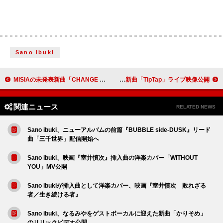
Sano ibuki
MISIAの未発表新曲「CHANGE MY WORLD」起用＆本人出演、ヤクルト「Y1000」新CM公開
清水美依紗、ソロツアー【Roots】より新曲「TipTap」ライブ映像公開
関連ニュース
RELATED NEWS
Sano ibuki、ニューアルバムの前篇『BUBBLE side-DUSK』リード
曲「三千世界」配信開始へ
Sano ibuki、映画『室井慎次』挿入曲の洋楽カバー「WITHOUT
YOU」MV公開
Sano ibukiが挿入曲として洋楽カバー、映画『室井慎次 敗れざる
者／生き続ける者』
Sano ibuki、なるみやをゲストボーカルに迎えた新曲「かりそめ」
のリリックビデオ公開