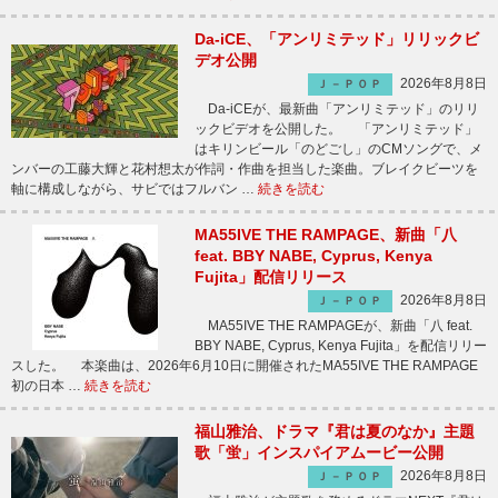
Da-iCE、「アンリミテッド」リリックビ
デオ公開
2026年8月8日
Ｊ－ＰＯＰ
Da-iCEが、最新曲「アンリミテッド」のリリ
ックビデオを公開した。 「アンリミテッド」
はキリンビール「のどごし」のCMソングで、メ
ンバーの工藤大輝と花村想太が作詞・作曲を担当した楽曲。ブレイクビーツを
軸に構成しながら、サビではフルバン …
続きを読む
MA55IVE THE RAMPAGE、新曲「八
feat. BBY NABE, Cyprus, Kenya
Fujita」配信リリース
2026年8月8日
Ｊ－ＰＯＰ
MA55IVE THE RAMPAGEが、新曲「八 feat.
BBY NABE, Cyprus, Kenya Fujita」を配信リリー
スした。 本楽曲は、2026年6月10日に開催されたMA55IVE THE RAMPAGE
初の日本 …
続きを読む
福山雅治、ドラマ『君は夏のなか』主題
歌「蛍」インスパイアムービー公開
2026年8月8日
Ｊ－ＰＯＰ