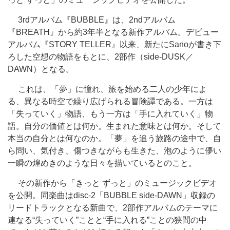
3rdアルバム『BUBBLE』は、2ndアルバム
『BREATH』から約3年半となる新作アルバム。デビュー
アルバム『STORY TELLER』以来、新たにSanoが書き下
ろした空想の物語をもとに、2部作（side-DUSK／
DAWN）となる。
これは、「夢」に憧れ、旅を始める二人の少年によ
る、異なる時空で繰り広げられる冒険譚である。一方は
「失っていく」物語、もう一方は「手に入れていく」物
語。自分の価値とは何か。生まれた意味とは何か。そして
本当の自分とは何なのか。「夢」を追う旅路の途中で、自
ら問い、気付き、傷つきながらも生きた、泡のように儚い
一瞬の煌めきのような日々を描いているとのこと。
その新作から「きっと ずっと」のミュージックビデオ
を公開。同楽曲はdisc-2「BUBBLE side-DAWN」収録の
リードトラックとなる新曲で、2部作アルバムのテーマに
連なる“失っていく”ことと“手に入れる”ことの狭間の中