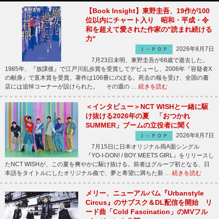
【Book Insight】東野圭吾、19作が100
位以内にチャート入り 昭和・平成・令
和を超えて愛された作家の"読まれ続ける
力"
2026年8月7日
Ｊ－ＰＯＰ
7月23日未明、東野圭吾が68歳で逝去した。
1985年、『放課後』で江戸川乱歩賞を受賞してデビューし、2006年『容疑者X
の献身』で直木賞を受賞。著作は106冊にのぼる。死去の報を受け、全国の書
店には追悼コーナーが設けられた。 その週の …
続きを読む
＜インタビュー＞NCT WISHと一緒に駆
け抜ける2026年の夏 「おつかれ
SUMMER」ブームの立役者に聞く
2026年8月7日
Ｊ－ＰＯＰ
7月15日に日本オリジナル両A面シングル
『YO-I-DON! / BOY MEETS GIRL』をリリースし
たNCT WISHが、この夏を爽やかに駆け抜ける。前者はグループ初となる、日
本語をタイトルにしたオリジナル曲で、夢と希望に満ちた新 …
続きを読む
メリー、ニューアルバム『Urbanstyle
Circus』のサブスク＆DL配信を開始 リ
ード曲「Cold Fascination」のMVフル