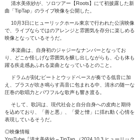
清水美依紗が、ソロツアー【Roots】にて初披露した新
曲「TipTap」のライブ映像を公開した。
10月3日にヒューリックホール東京で行われた公演映像
で、ライブならではのアレンジと雰囲気を存分に楽しめる
映像となっているそうだ。
本楽曲は、自身初のジャジーなナンバーとなってお
り、どこか怪しげな雰囲気を醸し出しながらも、心も体も
躍る疾走感あふれる楽曲となっているとのこと。
ドラムが刻むビートとウッドベースが奏でる低音に加
え、ブラスが吹き鳴らす高音に包まれる中、清水の随一な
圧巻の歌唱力とパワフルな歌声も響き渡る。
そして、歌詞は、現代社会と自分自身への皮肉と期待
を込めており、「善と悪」、「愛と憎」に揺れ動く心情を
表現しているそうだ。
◎映像情報
YouTube『清水美依紗 – TipTap （2024.10.3 ヒューリック