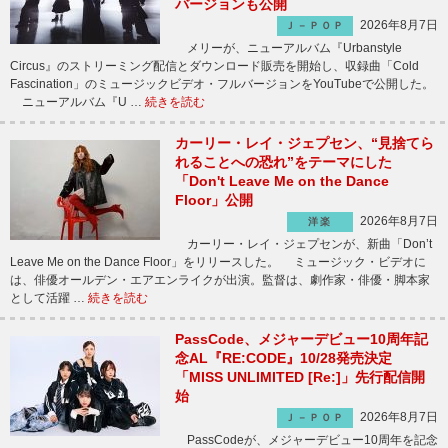
バージョンも公開
2026年8月7日
Ｊ－ＰＯＰ
メリーが、ニューアルバム『Urbanstyle
Circus』のストリーミング配信とダウンロード販売を開始し、収録曲「Cold
Fascination」のミュージックビデオ・フルバージョンをYouTubeで公開した。
ニューアルバム『U …
続きを読む
カーリー・レイ・ジェプセン、“見捨てら
れることへの恐れ”をテーマにした
「Don't Leave Me on the Dance
Floor」公開
2026年8月7日
洋楽
カーリー・レイ・ジェプセンが、新曲「Don’t
Leave Me on the Dance Floor」をリリースした。 ミュージック・ビデオに
は、俳優オールデン・エアエンライクが出演。監督は、劇作家・俳優・脚本家
として活躍 …
続きを読む
PassCode、メジャーデビュー10周年記
念AL『RE:CODE』10/28発売決定
「MISS UNLIMITED [Re:]」先行配信開
始
2026年8月7日
Ｊ－ＰＯＰ
PassCodeが、メジャーデビュー10周年を記念