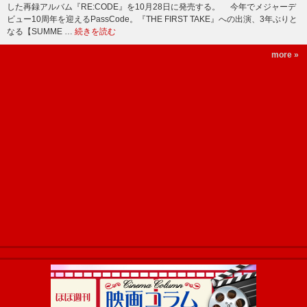
した再録アルバム『RE:CODE』を10月28日に発売する。 今年でメジャーデ
ビュー10周年を迎えるPassCode。『THE FIRST TAKE』への出演、3年ぶりと
なる【SUMME …
続きを読む
more »