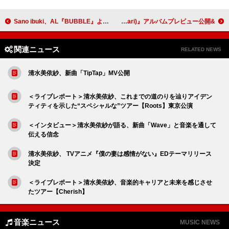
Sano ibuki、AL『BUBBLE』より新作MV「きっと ずっと」公開
&TEAM、冬の美しさを表現した『雪明かり (Yukiakari)』アルバムプレビュー公開
関連ニュース
RELATED NEWS
清水美依紗、新曲「TipTap」MV公開
＜ライブレポート＞清水美依紗、これまでの道のりを辿りアイデン
ティティを示した“スペシャルな”ツアー【Roots】東京公演
＜インタビュー＞清水美依紗が語る、新曲「Wave」と音楽を通して
伝える信念
清水美依紗、 TVアニメ『僕の妻は感情がない』EDテーマリリース
決定
＜ライブレポート＞清水美依紗、音楽的キャリアと未来を感じさせ
たツアー【Cherish】
音楽ニュース
MUSIC NEWS