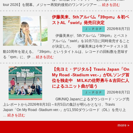
tour 2026】を開幕。メジャー再契約後初のワンマンツアー …
続きを読む
伊藤美来、5thアルバム『39rpm』＆初ベ
ストAL『swirl』発売日決定
2026年8月7日
Ｊ－ＰＯＰ
伊藤美来が、5thアルバム『39rpm』とベスト
アルバム『swirl』を10月7日に同時発売すること
が決定した。 伊藤美来は今年アーティスト活
動10周年を迎える。『39rpm』というタイトルは、レコードの回転数を意味す
る「rpm」に、伊 …
続きを読む
【先ヨミ・デジタル】Travis Japan「On
My Road -Stadium ver.-」がDLソング首
位を独走中 M!LKの佐野勇斗＆吉田仁人
によるユニット曲が追う
2026年8月7日
Ｊ－ＰＯＰ
GfK/NIQ Japanによるダウンロード・ソング売
上レポートから2026年8月3日～8月5日の集計が明らかとなり、Travis
Japan「On My Road -Stadium ver.-」が11,550ダウンロード（DL）を売り上
…
続きを読む
more »