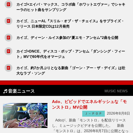
カイゴ×エイバ・マックス、コラボ曲「ホワットエヴァー」でシャキ
ーラのヒット曲をサンプリング
カイゴ、ニューAL『スリル・オブ・ザ・チェイス』をサプライズ・
リリース 日本限定CDは12月発売
カイゴ、ディーン・ルイス参加の“夏エモ・アンセム”2曲を公開
カイゴ×DNCE、ディスコ・ポップ・アンセム「ダンシング・フィー
ト」MVで80年代をオマージュ
カイゴ、約7か月ぶりとなる新曲「ゴーン・アー・ザ・デイズ」は壮
大なラブ・ソング
音楽ニュース
MUSIC NEWS
Ado、ビビッドでエネルギッシュな「モ
ンストロ」MV公開
2026年8月8日
Ｊ－ＰＯＰ
Adoが、新曲「モンストロ」を配信リリース
し、ミュージックビデオを公開した。 新曲
「モンストロ」は、2026年8月7日に公開となっ