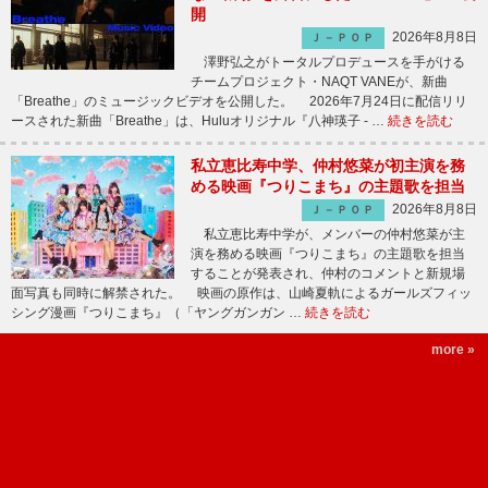
開
2026年8月8日
Ｊ－ＰＯＰ
澤野弘之がトータルプロデュースを手がける
チームプロジェクト・NAQT VANEが、新曲
「Breathe」のミュージックビデオを公開した。 2026年7月24日に配信リリ
ースされた新曲「Breathe」は、Huluオリジナル『八神瑛子 - …
続きを読む
私立恵比寿中学、仲村悠菜が初主演を務
める映画『つりこまち』の主題歌を担当
2026年8月8日
Ｊ－ＰＯＰ
私立恵比寿中学が、メンバーの仲村悠菜が主
演を務める映画『つりこまち』の主題歌を担当
することが発表され、仲村のコメントと新規場
面写真も同時に解禁された。 映画の原作は、山崎夏軌によるガールズフィッ
シング漫画『つりこまち』（「ヤングガンガン …
続きを読む
more »