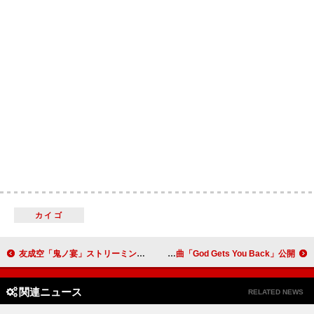
カイゴ
友成空「鬼ノ宴」ストリーミング累計1億回再生突破
モグワイ、7年ぶりのジャパン・ツアー決定＆新曲「God Gets You Back」公開
関連ニュース
RELATED NEWS