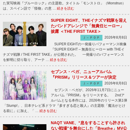
た実写映画『ブルーロック』の主題歌。タイトル「モンストロ」（Monstruo）
は、スペイン語で「怪物」の意 …
続きを読む
SUPER EIGHT、THEイナズマ戦隊を迎え
たバンドアレンジで「無責任ヒーロー」
披露 ＜THE FIRST TAKE＞
2026年8月8日
Ｊ－ＰＯＰ
SUPER EIGHTの一発撮りパフォーマンス映像
『SUPER EIGHT – 無責任ヒーロー with THEイ
ナズマ戦隊 / THE FIRST TAKE』が公開された。 一発撮りのパフォーマンス
を鮮明に切り取り、アーテ …
続きを読む
セブンス・ベガ、ニューアルバム
『PRISM』リリース＆ツアーが決定
2026年8月8日
Ｊ－ＰＯＰ
セブンス・ベガが、2026年11月7日にニュー
アルバム『PRISM』をリリースする。 2ndア
ルバムとなる本作には、2026年のリリース第1弾
「Slump!」、日本テレビ系ドラマ『多すぎる恋と殺人』の主題歌「魔法がとけ
る前に」に加え、「 …
続きを読む
NAQT VANE、“息をすることすら許され
ない戦場”を舞台にした「Breathe」MV公