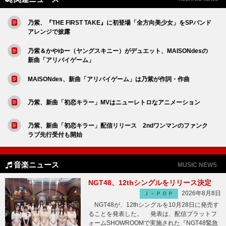
乃紫、『THE FIRST TAKE』に初登場「全方向美少女」をSPバンド
アレンジで披露
乃紫＆かやゆー（ヤングスキニー）がデュエット、MAISONdesの
新曲「アリバイゲーム」
MAISONdes、新曲「アリバイゲーム」は乃紫が作詞・作曲
乃紫、新曲「初恋キラー」MVはニューレトロなアニメーション
乃紫、新曲「初恋キラー」配信リリース 2ndワンマンのファンク
ラブ先行受付も開始
音楽ニュース
MUSIC NEWS
NGT48、12thシングルをリリース決定
2026年8月8日
Ｊ－ＰＯＰ
NGT48が、12thシングルを10月28日に発売す
ることを発表した。 発表は、配信プラットフ
ォームSHOWROOMで実施された『NGT48緊急