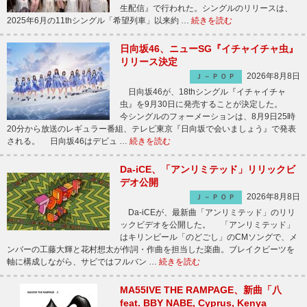
生配信』で行われた。シングルのリリースは、
2025年6月の11thシングル「希望列車」以来約 …
続きを読む
日向坂46、ニューSG『イチャイチャ虫』
リリース決定
2026年8月8日
Ｊ－ＰＯＰ
日向坂46が、18thシングル『イチャイチャ
虫』を9月30日に発売することが決定した。
今シングルのフォーメーションは、8月9日25時
20分から放送のレギュラー番組、テレビ東京『日向坂で会いましょう』で発表
される。 日向坂46はデビュ …
続きを読む
Da-iCE、「アンリミテッド」リリックビ
デオ公開
2026年8月8日
Ｊ－ＰＯＰ
Da-iCEが、最新曲「アンリミテッド」のリリ
ックビデオを公開した。 「アンリミテッド」
はキリンビール「のどごし」のCMソングで、メ
ンバーの工藤大輝と花村想太が作詞・作曲を担当した楽曲。ブレイクビーツを
軸に構成しながら、サビではフルバン …
続きを読む
MA55IVE THE RAMPAGE、新曲「八
feat. BBY NABE, Cyprus, Kenya