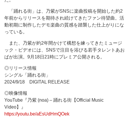
「踊れる街」は、乃紫がSNSに楽曲投稿を開始した約2
年前からリリースを期待され続けてきたファン待望曲。活
動初期に制作したデモ楽曲の質感を踏襲した仕上がりにな
っている。
また、乃紫が約2年間かけて構想を練ってきたミュージ
ック・ビデオには、SNSで注目を浴びる若手タレントあお
ばが出演。9月18日21時にプレミア公開される。
◎リリース情報
シングル「踊れる街」
2024/9/18 DIGITAL RELEASE
◎映像情報
YouTube『乃紫 (noa) – 踊れる街【Official Music
Video】』
https://youtu.be/aEsUdHmQOek