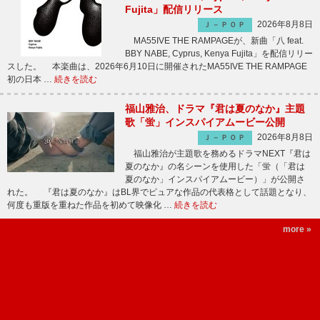
Fujita」配信リリース
2026年8月8日
Ｊ－ＰＯＰ
MA55IVE THE RAMPAGEが、新曲「八 feat.
BBY NABE, Cyprus, Kenya Fujita」を配信リリー
スした。 本楽曲は、2026年6月10日に開催されたMA55IVE THE RAMPAGE
初の日本 …
続きを読む
福山雅治、ドラマ『君は夏のなか』主題
歌「蛍」インスパイアムービー公開
2026年8月8日
Ｊ－ＰＯＰ
福山雅治が主題歌を務めるドラマNEXT『君は
夏のなか』の名シーンを使用した「蛍（「君は
夏のなか」インスパイアムービー）」が公開さ
れた。 『君は夏のなか』はBL界でピュアな作品の代表格として話題となり、
何度も重版を重ねた作品を初めて映像化 …
続きを読む
more »