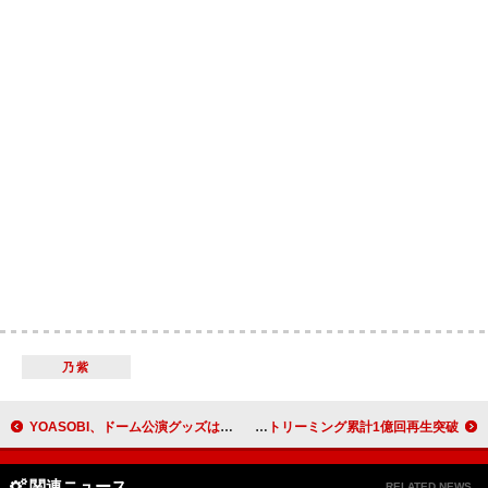
乃紫
YOASOBI、ドーム公演グッズは全品目メンバープロデュース
ONE OK ROCK「Stand Out Fit In」ストリーミング累計1億回再生突破
関連ニュース
RELATED NEWS