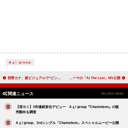
Aぇ! group
西野カナ、新ビジュアルで“ピンク×シャイニー”が弾けるポジティブオーラ全開
SKY-HI、“逆転劇”がテーマの「At The Last」MV公開
関連ニュース
RELATED NEWS
【深ヨミ】3作連続首位デビュー Aぇ! group『Chameleon』の販
売動向を調査
Aぇ! group、3rdシングル「Chameleon」スペシャルムービー公開