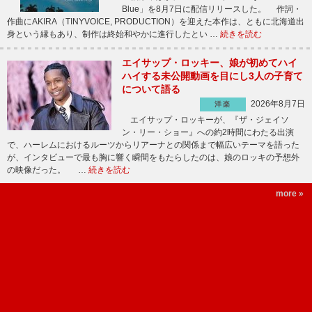
Blue」を8月7日に配信リリースした。 作詞・
作曲にAKIRA（TINYVOICE, PRODUCTION）を迎えた本作は、ともに北海道出
身という縁もあり、制作は終始和やかに進行したとい …
続きを読む
エイサップ・ロッキー、娘が初めてハイ
ハイする未公開動画を目にし3人の子育て
について語る
2026年8月7日
洋楽
エイサップ・ロッキーが、『ザ・ジェイソ
ン・リー・ショー』への約2時間にわたる出演
で、ハーレムにおけるルーツからリアーナとの関係まで幅広いテーマを語った
が、インタビューで最も胸に響く瞬間をもたらしたのは、娘のロッキの予想外
の映像だった。 …
続きを読む
more »