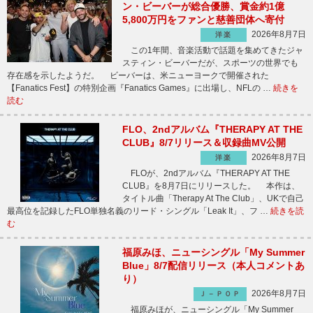
ン・ビーバーが総合優勝、賞金約1億
5,800万円をファンと慈善団体へ寄付
2026年8月7日
洋楽
この1年間、音楽活動で話題を集めてきたジャ
スティン・ビーバーだが、スポーツの世界でも
存在感を示したようだ。 ビーバーは、米ニューヨークで開催された
【Fanatics Fest】の特別企画『Fanatics Games』に出場し、NFLの …
続きを
読む
FLO、2ndアルバム『THERAPY AT THE
CLUB』8/7リリース＆収録曲MV公開
2026年8月7日
洋楽
FLOが、2ndアルバム『THERAPY AT THE
CLUB』を8月7日にリリースした。 本作は、
タイトル曲「Therapy At The Club」、UKで自己
最高位を記録したFLO単独名義のリード・シングル「Leak It」、フ …
続きを読
む
福原みほ、ニューシングル「My Summer
Blue」8/7配信リリース（本人コメントあ
り）
2026年8月7日
Ｊ－ＰＯＰ
福原みほが、ニューシングル「My Summer