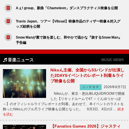
Aぇ! group、新曲「Chameleon」ダンスプラクティス映像を公開
Travis Japan、ツアー【VIIsual】映像作品のティザー映像＆封入グ
ッズ絵柄を公開
Snow Manが素で旅を楽しむ、和やかで温かな『旅するSnow Man』
予告編
音楽ニュース
MUSIC NEWS
Nikoん主催、全国から53バンドが出演し
た2DAYSイベントのレポート到着＆ライ
ブ映像も公開
2026年8月7日
Ｊ－ＰＯＰ
Nikoんが、東京・恵比寿LIQUIDROOMで開催
した【リキッドルームで47 ～ぐんゆうかっぽ
～】のオフィシャルライブレポートが到着。あわせて、本イベントのラストを
飾ったNikoんのフル尺ライブ映像も公開となった。 8月3日、4日の2 …
続き
を読む
【Fanatics Games 2026】ジャスティ