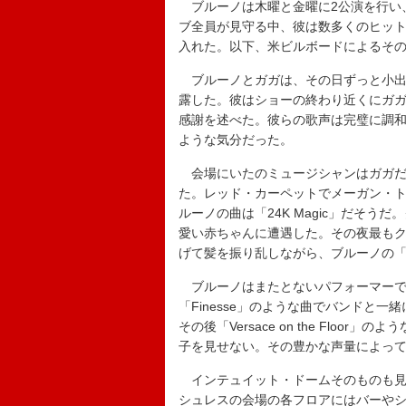
ブルーノは木曜と金曜に2公演を行い
ブ全員が見守る中、彼は数多くのヒッ
入れた。以下、米ビルボードによるそ
ブルーノとガガは、その日ずっと小出しにして
露した。彼はショーの終わり近くにガ
感謝を述べた。彼らの歌声は完璧に調
ような気分だった。
会場にいたのミュージシャンはガガだ
た。レッド・カーペットでメーガン・
ルーノの曲は「24K Magic」だそ
愛い赤ちゃんに遭遇した。その夜最も
げて髪を振り乱しながら、ブルーノの「M
ブルーノはまたとないパフォーマーで
「Finesse」のような曲でバンドと
その後「Versace on the Flo
子を見せない。その豊かな声量によっ
インテュイット・ドームそのものも見
シュレスの会場の各フロアにはバーや