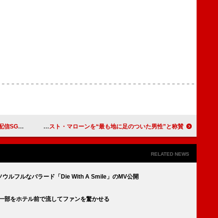
＆MV公開へ
テイラー・スウィフト、ニューALをリリースしたポスト・マローンを“最も地に足のついた男性”と称賛
RELATED NEWS
ルなバラード「Die With A Smile」のMV公開
の一部をホテル前で流してファンを驚かせる