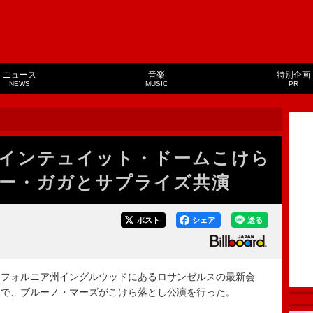
ニュース
音楽
特別企画
NEWS
MUSIC
PR
インテュイット・ドームこけら
ー・ガガとサプライズ共演
ポスト
シェア
送る
カリフォルニア州イングルウッドにあるロサンゼルスの最新会
ナで、ブルーノ・マーズがこけら落とし公演を行った。