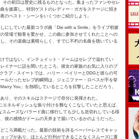
、その初日は歴史に残るものとなった。集まったファンやセレ
ト曲を披露し、特別ゲストのレディー・ガガをステージに招き
の夜のベスト・シーンをいくつかご紹介しよう。
いた最新コラボ曲「Die with a Smile」をライブ初披
ガの登場で観客を驚かせ、この曲に参加させてくれたことへの
和し、その楽曲は素晴らしく、すでに不朽の名曲を聴いている
けではない。インテュイット・ドームはセレブで溢れてい
トレイナーに話を聞いたところ、彼女の家族のお気に入りのブ
うだ。クラブ・スイートでは、ハリー・ベイリーとDDGと彼らの可
クールだったセレブ的瞬間は、ジェニファー・ロペスが手を挙
arry You」を熱唱しているところを目撃したことだろう。
あり、そのスキルはステージで存分に発揮された。
一緒にエネルギッシュな振り付けを難なくこなしていたと思えば、
or」のようなスムーズなバラード曲に移行しても少しも息切れしている様
て、彼の感情がドームの天井まで届いているかのようだった。
どころ満載だった。最新の技術を誇るペーパーレスでキャッ
ショップがあり、ほとんど行列ができることなくスムーズに運