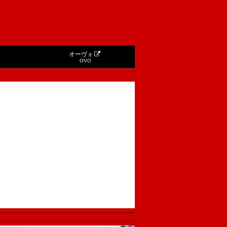
オーヴォ
OVO