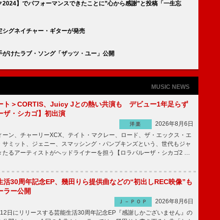
2024】でパフォーマンスできたことに”心から感謝”と投稿「一生忘
定シグネイチャー・ギターが発売
手がけたラブ・ソング「ザッツ・ユー」公開
MUSIC NEWS
ト＞CORTIS、Juicy Jとの熱い共演も デビュー1年足らず
ーザ・シカゴ】初出演
2026年8月6日
洋楽
ーン、チャーリーXCX、テイト・マクレー、ロード、ザ・エックス・エ
・サミット、ジェニー、スマッシング・パンプキンズという、世代もジャ
々たるアーティストがヘッドライナーを担う【ロラパルーザ・シカゴ2 …
活30周年記念EP、幾田りら提供曲などの“初出しREC映像”も
ーラー公開
2026年8月6日
Ｊ－ＰＯＰ
12日にリリースする芸能生活30周年記念EP『感謝しかございません』の