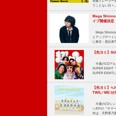
全曲トレーラー
てことない日々」
Mega Shin
イブ開催決定
Mega Shi
とアップデートした
に東京・恵比寿The 
【先ヨミ】SU
今週のCDアルバ
SUPER EI
SUPER EIG
【先ヨミ】≒
TWS／ME:I
今週のCDシング
≒JOYの『サマ
作は、天野香乃