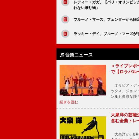
レディー・ガガ、【パリ・オリンピック
れない贈り物」
ブルーノ・マーズ、フェンダーから限
ラッキー・デイ、ブルーノ・マーズが
音楽ニュース
＜ライブレポー
で【ロラパル
オリビア・ディ
ックス、ジョン
ンルも多彩な錚
続きを読む
大泉洋の芸能生
含む全曲トレ
大泉洋が、8月