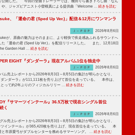
を公開した。 今回の全曲トレーラーでは、幾田りら書き下ろし曲「なん
や、ジャズピアニスト小曽根真による提供曲「Welcome …
続きを読む
nosuke、「運命の君 (Sped Up Ver.)」配信＆12月にワンマンラ
2026年8月6日
Ｊ－ＰＯＰ
nnosukeが、原曲の魅力はそのままに、より軽快で疾走感あふれるサウンドへ
「運命の君 (Sped Up Ver.)」を配信リリースした。 また、12月18日
Garden Hall …
続きを読む
PER EIGHT『ダンダーラ』現在アルバム1位を独走中
2026年8月6日
Ｊ－ＰＯＰ
ム売上レポートから2026年8月3日～8月5日の集計が明らかとなり、
GHT『ダンダーラ』が111,111枚を売り上げて首位を走っている。 本作は、
HTにとって約2年ぶりのフィジカルリリー …
続きを読む
JOY『サマーツインテール』36.5万枚で現在シングル首位
が続く
2026年8月6日
Ｊ－ＰＯＰ
ル売上レポートから2026年8月3日～8月5日の集計が明らかとなり、
ーツインテール』が365,420枚を売り上げ、現在首位を走っている。 本
愛と市原愛弓がダブルセンターを務めるサマーソング。 …
続きを読む