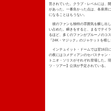
営されていた。クラブ・レベルには、
があった。一番良かった点は、各座席
になることはもうない。
彼のファンも独特の雰囲気を醸し出し
い占めた。瞬きをすると、まるでテイラー・
るほど、多くのファンがブルーノのコ
『24K・マジック』のジャケットを模
インテュイット・ドームでは翌16日
の夜にはコメディアンのセバスチャン
トニオ・ソリスがそれぞれ登場した。現
ツ・ツアー】公演が予定されている。