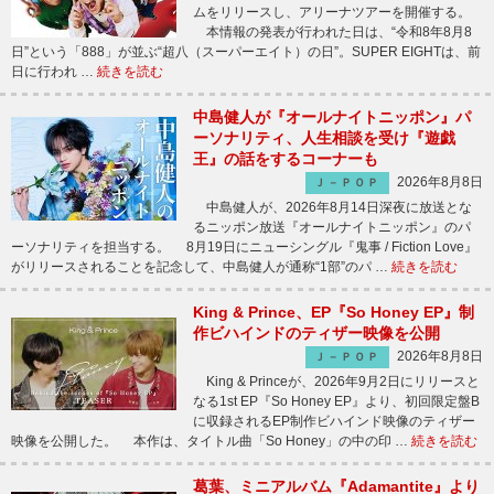
ムをリリースし、アリーナツアーを開催する。
本情報の発表が行われた日は、“令和8年8月8
日”という「888」が並ぶ“超八（スーパーエイト）の日”。SUPER EIGHTは、前
日に行われ …
続きを読む
中島健人が『オールナイトニッポン』パ
ーソナリティ、人生相談を受け『遊戯
王』の話をするコーナーも
2026年8月8日
Ｊ－ＰＯＰ
中島健人が、2026年8月14日深夜に放送とな
るニッポン放送『オールナイトニッポン』のパ
ーソナリティを担当する。 8月19日にニューシングル『鬼事 / Fiction Love』
がリリースされることを記念して、中島健人が通称“1部”のパ …
続きを読む
King & Prince、EP『So Honey EP』制
作ビハインドのティザー映像を公開
2026年8月8日
Ｊ－ＰＯＰ
King & Princeが、2026年9月2日にリリースと
なる1st EP『So Honey EP』より、初回限定盤B
に収録されるEP制作ビハインド映像のティザー
映像を公開した。 本作は、タイトル曲「So Honey」の中の印 …
続きを読む
葛葉、ミニアルバム『Adamantite』より