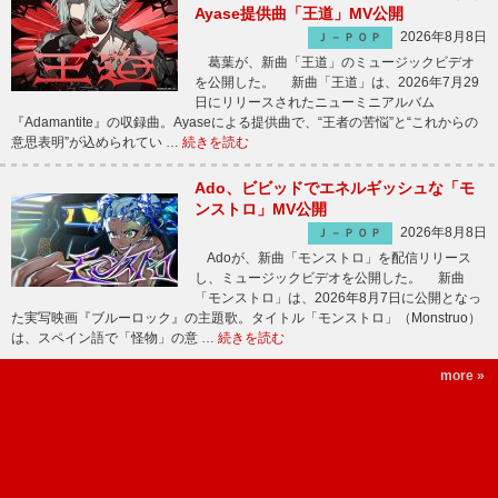
Ayase提供曲「王道」MV公開
2026年8月8日
Ｊ－ＰＯＰ
葛葉が、新曲「王道」のミュージックビデオ
を公開した。 新曲「王道」は、2026年7月29
日にリリースされたニューミニアルバム
『Adamantite』の収録曲。Ayaseによる提供曲で、“王者の苦悩”と“これからの
意思表明”が込められてい …
続きを読む
Ado、ビビッドでエネルギッシュな「モ
ンストロ」MV公開
2026年8月8日
Ｊ－ＰＯＰ
Adoが、新曲「モンストロ」を配信リリース
し、ミュージックビデオを公開した。 新曲
「モンストロ」は、2026年8月7日に公開となっ
た実写映画『ブルーロック』の主題歌。タイトル「モンストロ」（Monstruo）
は、スペイン語で「怪物」の意 …
続きを読む
more »