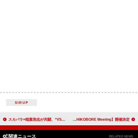
SIRUP
スカパラ×稲葉浩志が共闘、“VS.シリーズ”CDのアー写＆ジャケット公開
kobore、初の会員限定イベント【OCHIKOBORE Meeting】開催決定
関連ニュース
RELATED NEWS