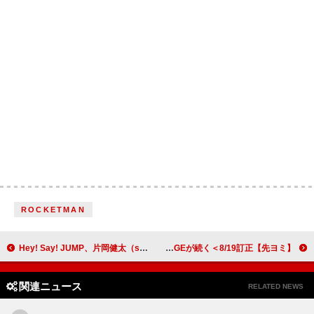
ROCKETMAN
Hey! Say! JUMP、片岡健太（sumika）／清 竜人ら参加のニューSG『UMP』発売決定＆MVプレミア公開も
【先ヨミ】木村拓哉『SEE YOU THERE』4.8万枚で現在アルバム1位 結束バンド／MA55IVE THE RAMPAGEが続く＜8/19訂正＞
関連ニュース
RELATED NEWS