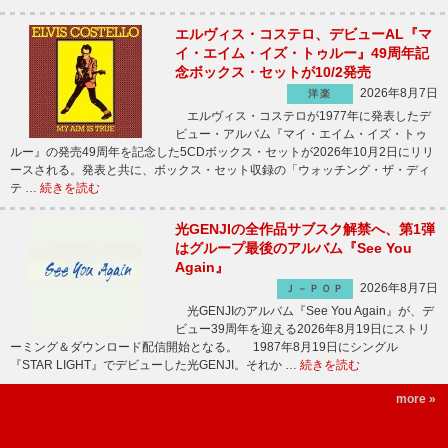
エルヴィス・コステロ、デビューAL『マ
イ・エイム・イズ・トゥルー』49周年記
念ボックス・セットが10/2発売
2026年8月7日
洋楽
エルヴィス・コステロが1977年に発表したデ
ビュー・アルバム『マイ・エイム・イズ・トゥ
ルー』の発売49周年を記念した5CDボックス・セットが2026年10月2日にリリ
ースされる。発表と共に、ボックス・セット収録の「ウォッチング・ザ・ディ
テ …
続きを読む
光GENJIの全作品サブスク解禁へ、第1弾
はグループ最後のアルバム『See You
Again』
2026年8月7日
Ｊ－ＰＯＰ
光GENJIのアルバム『See You Again』が、デ
ビュー39周年を迎える2026年8月19日にストリ
ーミング＆ダウンロード配信開始となる。 1987年8月19日にシングル
『STAR LIGHT』でデビューした光GENJI。それか …
続きを読む
more »