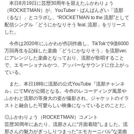
本日8月19日に芸歴30周年を迎えたふかわりょう
（ROCKETMAN）が、YouTuber・ばんばんざい「流那
（るな）」とコラボし、“ROCKETMAN to the 流那”として
配信シングル「どうにかなりそう feat. 流那」をリリース
した。
今作は2020年にふかわが作詞作曲し、TikTokで9億6000
万回再生を記録した楽曲「どうにかなりそう」を流那ver.
にアレンジした楽曲となっており、流那が歌唱すること
で、エモーショナルかつ、アッパーなサウンドに仕上がっ
ている。
また、本日18時に流那の公式YouTube『流那チャンネ
ル』にてMVが公開となる。今作のレコーディング風景や
ふかわと流那の等身大の姿が撮影され、ジャケットのイラ
ストと融合した可愛らしい映像になっているとのことだ。
◎ふかわりょう（ROCKETMAN）コメント
芸歴30周年にあたり、流那さんに“月面着陸”しました。流
那さんの魅力がぎっしりつまった“エモカーニバル”な楽曲