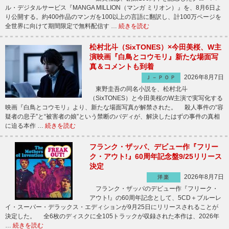
ル・デジタルサービス『MANGA MILLION（マンガ ミリオン）』を、8月6日よ
り公開する。約400作品のマンガを100以上の言語に翻訳し、計100万ページを
全世界に向けて期間限定で無料配信す …
続きを読む
松村北斗（SixTONES）×今田美桜、W主
演映画『白鳥とコウモリ』新たな場面写
真＆コメントも到着
2026年8月7日
Ｊ－ＰＯＰ
東野圭吾の同名小説を、松村北斗
（SixTONES）と今田美桜のW主演で実写化する
映画『白鳥とコウモリ』より、新たな場面写真が解禁された。 殺人事件の“容
疑者の息子”と“被害者の娘”という禁断のバディが、解決したはずの事件の真相
に迫る本作 …
続きを読む
フランク・ザッパ、デビュー作『フリー
ク・アウト!』60周年記念盤9/25リリース
決定
2026年8月7日
洋楽
フランク・ザッパのデビュー作『フリーク・
アウト!』の60周年記念として、5CD＋ブルーレ
イ・スーパー・デラックス・エディションが9月25日にリリースされることが
決定した。 全6枚のディスクに全105トラックが収録された本作は、2026年
…
続きを読む