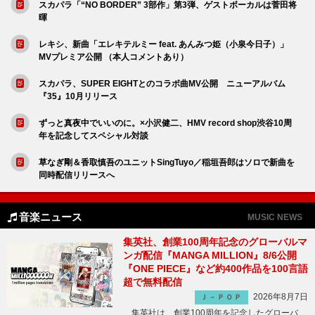
スカパラ「“NO BORDER” 3部作」第3弾、ゲストボーカルは菅田将
暉
レキシ、新曲「エレキテルミー feat. あんみつ姫（小泉今日子）」
MVプレミア公開 （本人コメントあり）
スカパラ、SUPER EIGHTとのコラボ曲MV公開 ニューアルバム
『35』10月リリース
ずっと真夜中でいいのに。×小沢健二、HMV record shop渋谷10周
年を記念してスペシャル対談
草なぎ剛＆香取慎吾のユニットSingTuyo／稲垣吾郎はソロで新曲を
同時配信リリースへ
音楽ニュース
MUSIC NEWS
集英社、創業100周年記念のグローバルマ
ンガ配信『MANGA MILLION』8/6公開
『ONE PIECE』など約400作品を100言語
超で無料配信
2026年8月7日
Ｊ－ＰＯＰ
集英社は、創業100周年を記念したグローバ