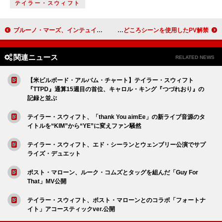
テイラー・スウィフト
ブルーノ・マーズ、インテュイット・ドームこけら落とし公演でレディー・ガガとサプライズ共演
劇場版『ヒロアカ』最新作、VaundyのED主題歌「Gift」＆本編の見どころシーンを使用したPV解禁
関連ニュース
RELATED NEWS
【米ビルボード・アルバム・チャート】テイラー・スウィフト
『TTPD』通算15週目の首位、キャロル・キング『つづれおり』の
記録と並ぶ
テイラー・スウィフト、「thank You aimEe」の新ライブ音源のタ
イトルを“KIM”から“YE”に変えファン騒然
テイラー・スウィフト、エド・シーランとウェンブリー公演でサプ
ライズ・デュエット
ポスト・マローン、ルーク・コムズとタッグを組んだ「Guy For
That」MV公開
テイラー・スウィフト、ポスト・マローンとのコラボ「フォートナ
イト」アコースティックver.公開