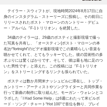
テイラー・スウィフトが、現地時間2024年8月17日に自
身のインスタグラム・ストーリーズに投稿し、その前日に
リリースされたポスト・マローンのカントリー・デビュ
ー・アルバム『F-1トリリオン』を絶賛した。
34歳のテイラーは、29歳のポスティと撮影現場で撮っ
た写真を共有し、「オースティン[ポスト・マローンの本
名]が“fortnight”のビデオ撮影現場でこの素晴らしい音楽を
聴かせてくれて、とてもラッキーでした。彼の芸術性の多
才ぶりには驚くばかりです。そして、彼は最も地に足のつ
いた男性です」と添えた。この投稿には『F-1トリリオ
ン』をストリーミングするリンクも張られていた。
ポスティは数か月間米ナッシュビルに滞在し、トップ・
カントリー・アーティストやソングライターと共同作業を
行って新曲の制作に取り組んだ。モーガン・ウォレンとコ
ラボした「I Had Some Help」は6週にわたって米ビルボ
ード・ソング・チャート“Hot 100”で首位を飾り、ブレイ