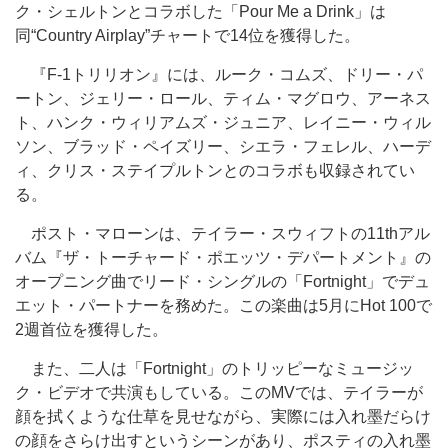
ク・シェルトンとコラボした「Pour Me a Drink」は
同“Country Airplay”チャートで14位を獲得した。
『F-1トリリオン』には、ルーク・コムズ、ドリー・パ
ートン、ジェリー・ロール、ティム・マグロウ、アーネス
ト、ハンク・ウィリアムズ・ジュニア、レイニー・ウィル
ソン、ブラッド・ペイズリー、シエラ・フェレル、ハーデ
ィ、クリス・ステイプルトンとのコラボも収録されてい
る。
ポスト・マローンは、テイラー・スウィフトの11thアル
バム『ザ・トーチャード・ポエッツ・デパートメント』の
オープニング曲でリード・シングルの「Fortnight」でデュ
エット・パートナーを務めた。この楽曲は5月にHot 100で
2週首位を獲得した。
また、二人は「Fortnight」のトリッピーなミュージッ
ク・ビデオで共演もしている。このMVでは、テイラーが
顔を拭くような仕草を見せながら、実際には入れ墨だらけ
の顔をさらけ出すというシーンがあり、ポスティの入れ墨