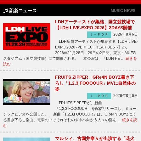
音楽ニュース
MUSIC NEWS
LDHアーティストが集結、国立競技場で
【LDH LIVE-EXPO 2026】2DAYS開催
2026年8月6日
Ｊ－ＰＯＰ
LDH所属アーティストが集結する【LDH LIVE-
EXPO 2026 -PERFECT YEAR BEST-】が、
2026年11月28日・29日の2日間、東京・MUFG
スタジアム（国立競技場）にて開催される。 本公演は、「LDH PE …
続きを
読む
FRUITS ZIPPER、GRe4N BOYZ書き下
ろし「1,2,3,FOOOOUR」MVに自然体の
姿
2026年8月6日
Ｊ－ＰＯＰ
FRUITS ZIPPERが、新曲
「1,2,3,FOOOOUR」を配信リリースし、ミュー
ジックビデオを公開した。 新曲「1,2,3,FOOOOUR」は、GRe4N BOYZによ
る書き下ろし楽曲。電車の中でそれぞれの未来へ向かう人々の姿を …
続きを読
む
マルシィ、古園井寧々が出演する「花火