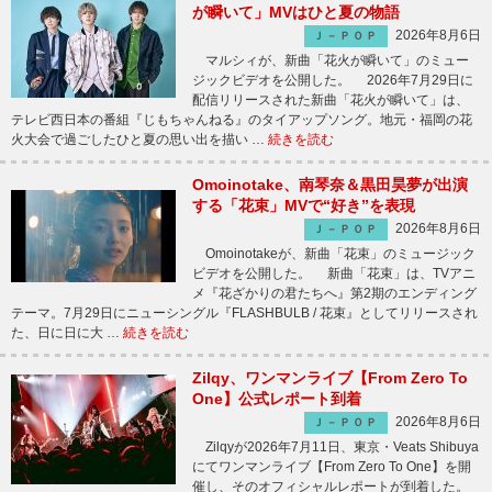
が瞬いて」MVはひと夏の物語
2026年8月6日
Ｊ－ＰＯＰ
マルシィが、新曲「花火が瞬いて」のミュー
ジックビデオを公開した。 2026年7月29日に
配信リリースされた新曲「花火が瞬いて」は、
テレビ西日本の番組『じもちゃんねる』のタイアップソング。地元・福岡の花
火大会で過ごしたひと夏の思い出を描い …
続きを読む
Omoinotake、南琴奈＆黒田昊夢が出演
する「花束」MVで“好き”を表現
2026年8月6日
Ｊ－ＰＯＰ
Omoinotakeが、新曲「花束」のミュージック
ビデオを公開した。 新曲「花束」は、TVアニ
メ『花ざかりの君たちへ』第2期のエンディング
テーマ。7月29日にニューシングル『FLASHBULB / 花束』としてリリースされ
た、日に日に大 …
続きを読む
Zilqy、ワンマンライブ【From Zero To
One】公式レポート到着
2026年8月6日
Ｊ－ＰＯＰ
Zilqyが2026年7月11日、東京・Veats Shibuya
にてワンマンライブ【From Zero To One】を開
催し、そのオフィシャルレポートが到着した。