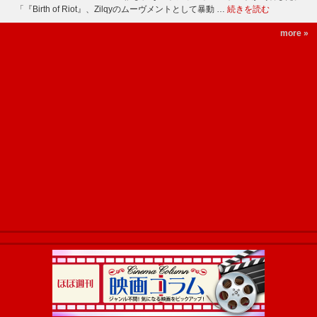
「『Birth of Riot』、Zilqyのムーヴメントとして暴動 …
続きを読む
more »