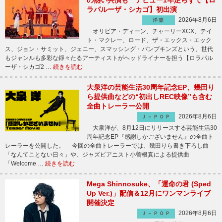
の熱い共演も デビュー1年足らずで【ロ
ラパルーザ・シカゴ】初出演
2026年8月6日
洋楽
オリビア・ディーン、チャーリーXCX、テイ
ト・マクレー、ロード、ザ・エックス・エック
ス、ジョン・サミット、ジェニー、スマッシング・パンプキンズという、世代
もジャンルも多彩な錚々たるアーティストがヘッドライナーを担う【ロラパル
ーザ・シカゴ2 …
続きを読む
大泉洋の芸能生活30周年記念EP、幾田り
ら提供曲などの“初出しREC映像”も含む
全曲トレーラー公開
2026年8月6日
Ｊ－ＰＯＰ
大泉洋が、8月12日にリリースする芸能生活30
周年記念EP『感謝しかございません』の全曲ト
レーラーを公開した。 今回の全曲トレーラーでは、幾田りら書き下ろし曲
「なんてことない日々」や、ジャズピアニスト小曽根真による提供曲
「Welcome …
続きを読む
Mega Shinnosuke、「運命の君 (Sped
Up Ver.)」配信＆12月にワンマンライブ
開催決定
2026年8月6日
Ｊ－ＰＯＰ