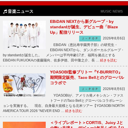
音楽ニュース
MUSIC NEWS
EBiDAN NEXTから新グループ・by
standardが誕生、デビュー曲「Blaze
Up」配信リリース
2026年8月6日
Ｊ－ＰＯＰ
EBiDAN（恵比寿学園男子部）の研究生・
EBiDAN NEXTから、ダンスボーカルグループ・
by standardが誕生した。 メンバーは平均年齢17才、福岡を拠点とする
EBiDAN FUKUOKAの後藤陽向、佐多伊徳、田中隆之介、長 …
続きを読む
YOASOBI監修ブリトー『Y-BURRITO』
期間限定販売、Taco Bellとのグローバル
コラボで
2026年8月6日
Ｊ－ＰＯＰ
YOASOBIが、アメリカ発メキシカン・ファス
トフードのTaco Bellとグローバルコラボレーシ
ョンを実施する。 現在、自身最大規模となる北米ツアー【YOASOBI NORTH
AMERICA TOUR 2026 “NEVER END …
続きを読む
＜ライブレポート＞CORTIS、Juicy Jと