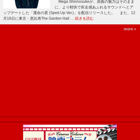
Mega Shinnosukeが、原曲の魅力はそのまま
に、より軽快で疾走感あふれるサウンドへとア
ップデートした「運命の君 (Sped Up Ver.)」を配信リリースした。 また、12
月18日に東京・恵比寿The Garden Hall …
続きを読む
more »