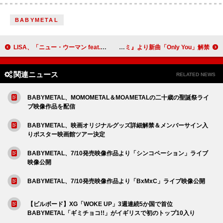
BABYMETAL
LISA、「ニュー・ウーマン feat. ロザリア」“Y2K”にインスパイアされたMV公開
ジンジャー・ルート、9月発売ニューAL『シンバングミ』より新曲「Only You」解禁
関連ニュース
RELATED NEWS
BABYMETAL、MOMOMETAL＆MOAMETALの二十歳の聖誕祭ライ
ブ映像作品を配信
BABYMETAL、映画オリジナルグッズ詳細解禁＆メンバーサイン入
りポスター映画館ツアー決定
BABYMETAL、7/10発売映像作品より「シンコペーション」ライブ
映像公開
BABYMETAL、7/10発売映像作品より「BxMxC」ライブ映像公開
【ビルボード】XG「WOKE UP」3週連続5か国で首位
BABYMETAL「ギミチョコ!!」がイギリスで初のトップ10入り