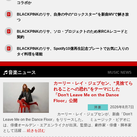
コラボか
BLACKPINKのリサ、自身の中の“ロックスター”を新曲MVで解き放
つ
BLACKPINKのリサ、ソロ・プロジェクトのため米RCAレコードと
契約
BLACKPINKのリサ、Spotify10億再生記念プレートでお気に入りの
タイ料理を堪能
音楽ニュース
MUSIC NEWS
カーリー・レイ・ジェプセン、“見捨てら
れることへの恐れ”をテーマにした
「Don't Leave Me on the Dance
Floor」公開
2026年8月7日
洋楽
カーリー・レイ・ジェプセンが、新曲「Don’t
Leave Me on the Dance Floor」をリリースした。 ミュージック・ビデオに
は、俳優オールデン・エアエンライクが出演。監督は、劇作家・俳優・脚本家
として活躍 …
続きを読む