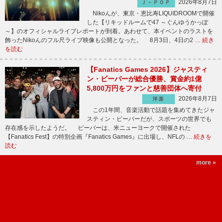
2026年8月7日
Ｊ－ＰＯＰ
Nikoんが、東京・恵比寿LIQUIDROOMで開催
した【リキッドルームで47 ～ぐんゆうかっぽ
～】のオフィシャルライブレポートが到着。あわせて、本イベントのラストを
飾ったNikoんのフル尺ライブ映像も公開となった。 8月3日、4日の2 …
続き
を読む
【Fanatics Games 2026】ジャスティ
ン・ビーバーが総合優勝、賞金約1億
5,800万円をファンと慈善団体へ寄付
2026年8月7日
洋楽
この1年間、音楽活動で話題を集めてきたジャ
スティン・ビーバーだが、スポーツの世界でも
存在感を示したようだ。 ビーバーは、米ニューヨークで開催された
【Fanatics Fest】の特別企画『Fanatics Games』に出場し、NFLの …
続きを
読む
more »