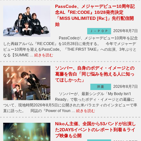
PassCode、メジャーデビュー10周年記
念AL『RE:CODE』10/28発売決定
「MISS UNLIMITED [Re:]」先行配信開
始
2026年8月7日
Ｊ－ＰＯＰ
PassCodeが、メジャーデビュー10周年を記念
した再録アルバム『RE:CODE』を10月28日に発売する。 今年でメジャーデ
ビュー10周年を迎えるPassCode。『THE FIRST TAKE』への出演、3年ぶりと
なる【SUMME …
続きを読む
ソンバー、自身のボディ・イメージとの
葛藤を告白「同じ悩みを抱える人に知っ
てほしかった」
2026年8月7日
洋楽
ソンバーが、最新シングル「My Body Isn’t
Ready」で歌ったボディ・イメージとの葛藤に
ついて、現地時間2026年8月5日に公開された米バラエティのインタビューで率
直に語った。 同誌の『Power of Youn …
続きを読む
Nikoん主催、全国から53バンドが出演し
た2DAYSイベントのレポート到着＆ライ
ブ映像も公開