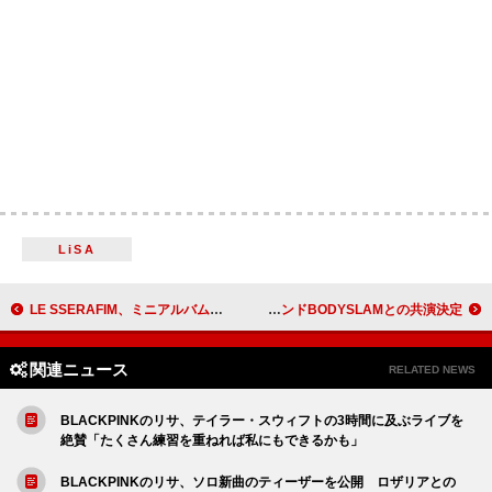
LiSA
LE SSERAFIM、ミニアルバム『CRAZY』最初のコンセプトフォト公開「LE SSERAFIMと一緒に狂ってみよう」
BABYMETAL、【SUMMER SONIC 2024】東京公演でタイのロックバンドBODYSLAMとの共演決定
関連ニュース
RELATED NEWS
BLACKPINKのリサ、テイラー・スウィフトの3時間に及ぶライブを
絶賛「たくさん練習を重ねれば私にもできるかも」
BLACKPINKのリサ、ソロ新曲のティーザーを公開 ロザリアとの