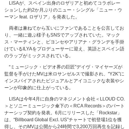
LISAが、スペイン出身のロザリアと初めてコラボレー
ションした約2か月ぶりのニュー・シングル「ニュー・ウ
ーマン feat. ロザリア」を発表した。
両者は兼ねてから互いにファンであることを公言してお
り、一緒に遊ぶ様子もSNSでアップされていた。マック
ス・マーティンと、ビヨンセやアリアナ・グランデを手掛
けているILYAをプロデューサーに迎え、英語とスペイン語
のラップがミックスされている。
“ミュージック・ビデオ界の巨匠”デイヴ・マイヤーズが
監督を手がけたMVは米ロサンゼルスで撮影され、“Y2K”に
インスパイアされたビジュアルとアイコニックな衣装やシ
ーンが印象的に仕上がっている。
LISAは今年4月に自身のマネジメント会社＜LLOUD CO.
＞とソニーミュージック傘下の＜RCA Records＞のパート
ナーシップ契約を発表。6月にリリースした「Rockstar」
は、“Billboard Global Excl. US”チャートで初登場1位を獲
得し、そのMVは公開から24時間で3,200万回再生を記録し