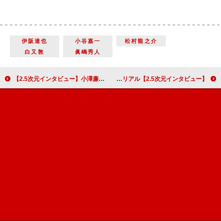
伊阪達也
小谷嘉一
松村龍之介
白又敦
眞嶋秀人
【2.5次元インタビュー】小澤廉 映画『新宿パンチ』で初単独主演！ 衝撃のパンチパーマ姿も「意外と似合っていた」
【2.5次元インタビュー】前山剛久＆小松準弥＆佐伯亮、児童文学のコミカライズをベースにした舞台「妖怪アパートの幽雅な日常」が描く「非現実」の中のリアル