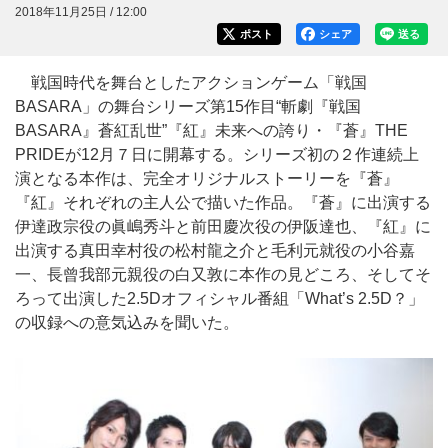
2018年11月25日 / 12:00
ポスト
シェア
送る
戦国時代を舞台としたアクションゲーム「戦国
BASARA」の舞台シリーズ第15作目“斬劇『戦国
BASARA』蒼紅乱世”『紅』未来への誇り・『蒼』THE
PRIDEが12月７日に開幕する。シリーズ初の２作連続上
演となる本作は、完全オリジナルストーリーを『蒼』
『紅』それぞれの主人公で描いた作品。『蒼』に出演する
伊達政宗役の眞嶋秀斗と前田慶次役の伊阪達也、『紅』に
出演する真田幸村役の松村龍之介と毛利元就役の小谷嘉
一、長曾我部元親役の白又敦に本作の見どころ、そしてそ
ろって出演した2.5Dオフィシャル番組「What’s 2.5D？」
の収録への意気込みを聞いた。