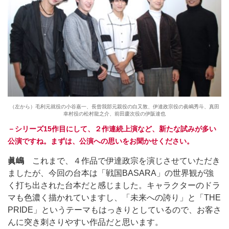
（左から）毛利元就役の小谷嘉一、長曾我部元親役の白又敦、伊達政宗役の眞嶋秀斗、真田
幸村役の松村龍之介、前田慶次役の伊阪達也
－シリーズ15作目にして、２作連続上演など、新たな試みが多い
公演ですね。まずは、公演への思いをお聞かせください。
眞嶋
これまで、４作品で伊達政宗を演じさせていただき
ましたが、今回の台本は「戦国BASARA」の世界観が強
く打ち出された台本だと感じました。キャラクターのドラ
マも色濃く描かれていますし、「未来への誇り」と「THE
PRIDE」というテーマもはっきりとしているので、お客さ
んに突き刺さりやすい作品だと思います。