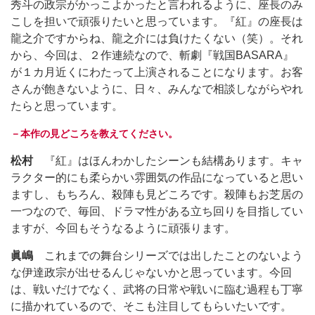
秀斗の政宗がかっこよかったと言われるように、座長のみ
こしを担いで頑張りたいと思っています。『紅』の座長は
龍之介ですからね、龍之介には負けたくない（笑）。それ
から、今回は、２作連続なので、斬劇『戦国BASARA』
が１カ月近くにわたって上演されることになります。お客
さんが飽きないように、日々、みんなで相談しながらやれ
たらと思っています。
－本作の見どころを教えてください。
松村
『紅』はほんわかしたシーンも結構あります。キャ
ラクター的にも柔らかい雰囲気の作品になっていると思い
ますし、もちろん、殺陣も見どころです。殺陣もお芝居の
一つなので、毎回、ドラマ性がある立ち回りを目指してい
ますが、今回もそうなるように頑張ります。
眞嶋
これまでの舞台シリーズでは出したことのないよう
な伊達政宗が出せるんじゃないかと思っています。今回
は、戦いだけでなく、武将の日常や戦いに臨む過程も丁寧
に描かれているので、そこも注目してもらいたいです。