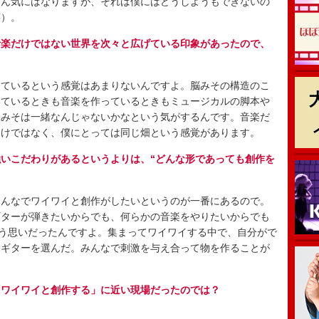
ん気にはなりますが、それは僕にはどうしようもできないの
笑）。
音楽だけではない世界を次々と広げている印象があったので、
ているという感覚はあまりないんですよ。脳みその構造のこ
いているときも音楽を作っているときもミュージカルの脚本や
脳みそは一緒なんじゃないかなという気がするんです。音楽だ
わけではなく、僕にとっては同じ畑という感覚があります。
いこだわりがあるというよりは、“どんな形であっても創作を
んなでワイワイと創作がしたいというのが一番にあるので。
ギターが弾きたいからでも、何らかの音楽をやりたいからでも
いう思いだったんですよ。集まってワイワイする中で、自分がで
、ギターを選んだ。みんなで刺激を与え合って物を作ることが
「ワイワイと創作する」に近い現場だったのでは？