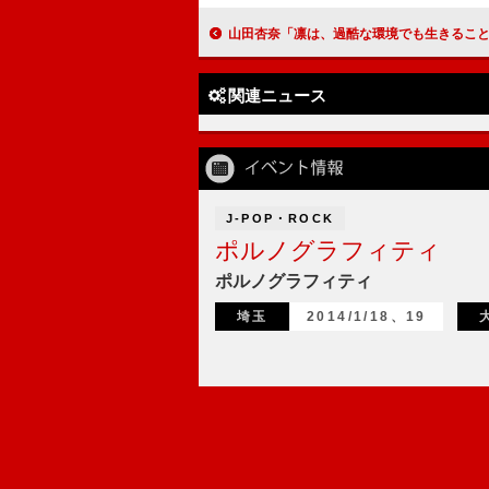
山田杏奈「凛は、過酷な環境でも生きることをやめようとしない人」さとり世代に通じるたくましい主人公役に込めた思い『山女
関連ニュース
J-POP・ROCK
ポルノグラフィティ
ポルノグラフィティ
埼玉
2014/1/18、19