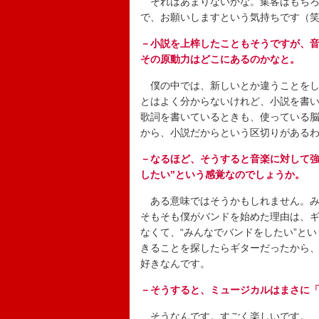
それはあまりないかな。集客はもちろ
で、お願いしますという気持ちです（
－小説を上梓したこともそうですが、
その原動力はどこにあるのかなと。
僕の中では、新しいとか違うことをし
とはよく分からないけれど、小説を書
歌詞を書いているときも、使っている
から、小説だからという区切りがある
－なるほど、そうすると音楽に対して強
したい”という感覚なのでしょうか。
ある意味ではそうかもしれません。み
そもそも僕がバンドを始めた理由は、
なくて、“みんなでバンドをしたい”と
きることを探したらギターだったから
好きなんです。
－そうすると、ミュージカルはまさに
そうなんです。すごく楽しいです。