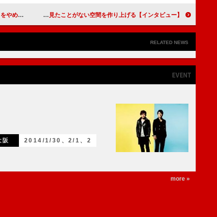
』【インタビュー】
甲斐翔真「手応えしかない」 「ムーラン・ルージュ！ザ・ミュージカル」で誰も見たことがない空間を作り上げる【インタビュー】
RELATED NEWS
大阪
2014/1/30、2/1、2
more »