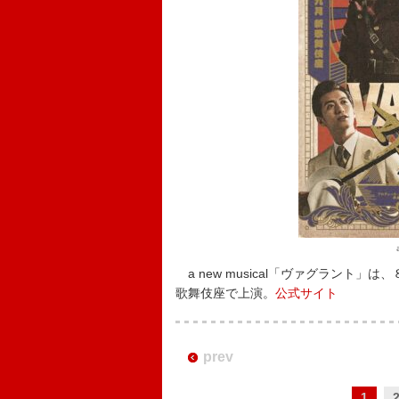
a new musical「ヴァグラント」
歌舞伎座で上演。
公式サイト
prev
1