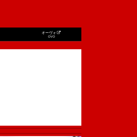
オーヴォ
OVO