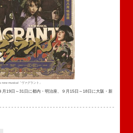
a new musical「ヴァグラント」
は、８月19日～31日に都内・明治座、９月15日～18日に大阪・新
2