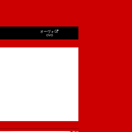
オーヴォ
OVO