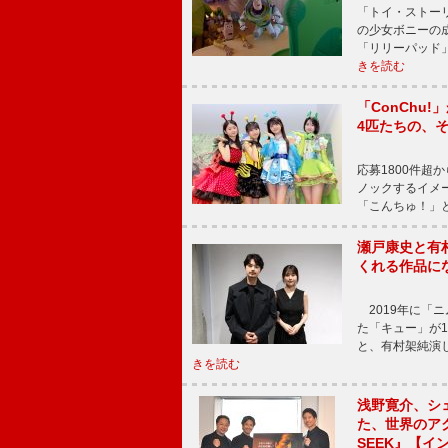
「トイ・ストーリ
の少女ボニーの
「リリーパッド
きを読む
「ConChu
4匹たちの、
応募1800件超
ノックするイメ
「こんちゅ！」
瀬戸康史と有
くれる作品に
2019年に「
た「キュー」が
と、有村架純演
きを読む
浅野寛介、シ
た、世界のア
SEEK』【イ