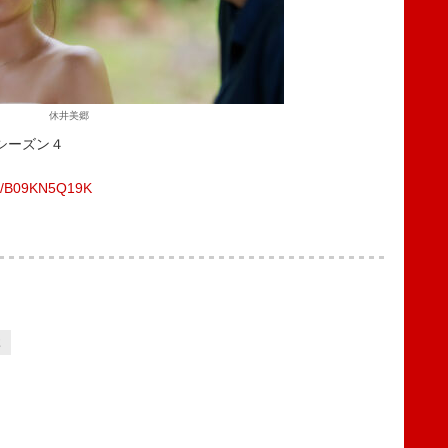
休井美郷
」シーズン４
dp/B09KN5Q19K
2