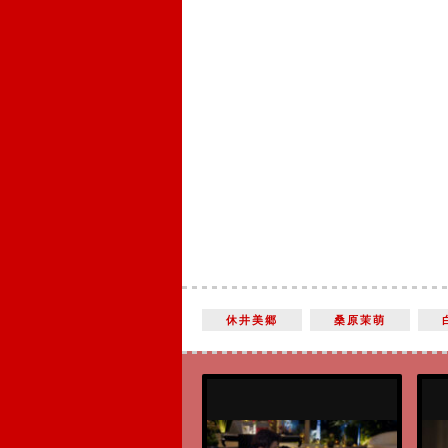
休井美郷
桑原茉萌