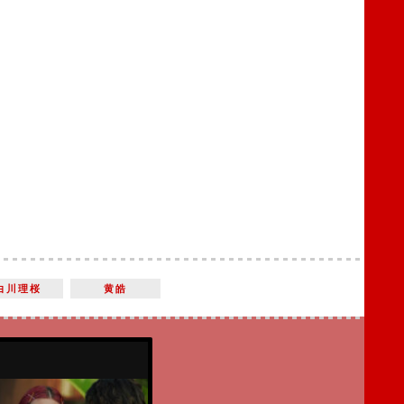
白川理桜
黄皓