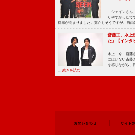
－シェインさん
りやすかったで
待感が高まりました。寛介もそうですが、自由
斎藤工、水上
た」【インタビュ
水上 今、斎藤
にはいない斎藤
を感じながら、
…
続きを読む