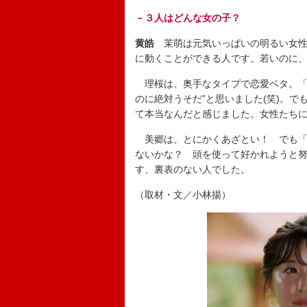
－３人はどんな女の子？
黄皓
茉萌は元気いっぱいの明るい女性
に動くことができる人です。若いのに
理桜は、奥手なタイプで恋愛ベタ。「
のに絶対うそだ”と思いました(笑)。
て本当なんだと感じました。女性たち
美郷は、とにかくあざとい！ でも「
ないかな？ 頭を使って好かれようと
す、裏表のない人でした。
（取材・文／小林揚）