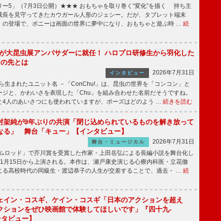
ー5」（7月3日公開）★★★ おもちゃを取り巻く“変化”を描く 持ち主
成長を見守ってきたカウガール人形のジェシー。だが、タブレット端末
」の登場で、ボニーは画面の世界に夢中になり、おもちゃと遊ぶ時 …
続
!」が大昆虫展アンバサダーに就任！ ハロプロ研修生から羽化した
その先とは
2026年7月31日
インタビュー
から生まれたユニット名 －「ConChu!」は、昆虫の世界を「コンコン」と
ージと、かわいさを表現した「Chu」を組み合わせた名前だそうですね。
と4人のあいさつにも使われていますが、ポーズはどのよう …
続きを読む
村架純が9年ぶりの共演「閉じ込められているものを解き放って
なる」 舞台「キュー」【インタビュー】
2026年7月31日
舞台・ミュージカル
ニムロッド」で芥川賞を受賞した作家・上田岳弘による長編小説を舞台化し
11月15日から上演される。本作は、瀬戸康史演じる心療内科医・立花徹
じる高校時代の同級生・渡辺恭子の人生が交差することで、過去・ …
続
ェイン・コスギ、ケイン・コスギ「日本のアクションを超え
クションをぜひ映画館で体験してほしいです」『四十九-
ンタビュー】