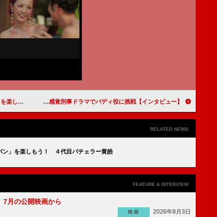
ェラー黄皓
【インタビュー】ドラマ「No Activity/本日も異状なし」豊川悦司「相手が中村くんなら、絶対大丈夫」中村倫也「豊川さんとコンビでやれたのはうれしかった」ユーモアあふれる新感覚刑事ドラマでバディ役に挑戦
RELATED NEWS
パン」を楽しもう！ ４代目バチェラー黄皓
FEATURE & INTERVIEW
】7月の公開映画から
2026年8月3日
映画