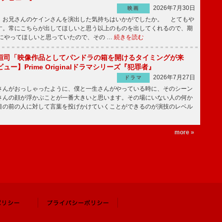
2026年7月30日
映画
、お兄さんのケインさんを演出した気持ちはいかがでしたか。 とてもや
す。常にこちらが出してほしいと思う以上のものを出してくれるので、期
にやってほしいと思っていたので、その …
続きを読む
恒司「映像作品としてパンドラの箱を開けるタイミングが来
ー】Prime Originalドラマシリーズ『犯罪者』
2026年7月27日
ドラマ
さんがおっしゃったように、僕と一生さんがやっている時に、そのシーン
さんの顔が浮かぶことが一番大きいと思います。その場にいない人の何か
目の前の人に対して言葉を投げかけていくことができるのが演技のレベル
more »