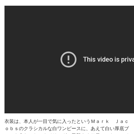
衣装は、本人が一目で気に入ったというＭａｒｋ Ｊａｃ
ｏｂｓのクラシカルな白ワンピースに、あえて白い厚底ブ