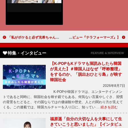
「私がボケると必ず充希ちゃんが突っ込んでくれます」木村多江（小橋君子） 【とと姉ちゃん インタビュー】
伊藤英明「昆虫図鑑を見直した」 山下智久「これ俺って分からないな」 【インタビュー『テラフォーマーズ』】
特集・インタビュー
FEATURE & INTERVIEW
【K-POPもKドラマも深読みしたら韓国
が見えた】＃韓国人はなぜ「呼称整理」
をするのか、「脱出おひとり島」が映す
韓国社会
2026年8月7日
K-POPや韓国ドラマは、エンターテインメン
トであると同時に、韓国社会を映す鏡でもある。何気ない言葉やしぐさ、習慣
の背景をたどると、その国ならではの価値観や歴史、人との関わり方が見えて
くる。この連載では、韓国カルチャーを入り口に、知ってい …
続きを読む
福原遥「自分の大切な人を大事にして生
きていこうと思いました」【インタビュ