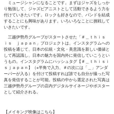
ミュージシャンになることです。まずはジャズをしっか
り勉強して、ジャズピアニストとして活動できるよう力を
付けていきたいです。ロックも好きなので、バンドを結成
することにも興味があります。いろいろなことに挑戦して
いきたいです。
三越伊勢丹グループがスタートさせた「＃＿ｔｈｉｓ
ｉｓ ｊａｐａｎ」プロジェクトは、インスタグラムへの
投稿を通じて、日本の伝統・文化・美意識を新しい価値と
して再認識し、日本の魅力を国内外に発信していこうとい
うもの。インスタグラムにハッシュタグ【＃＿ｔｈｉｓｉ
ｓｊａｐａｎ】（※半角で入力、＃の次には「＿」アンダ
ーバーが入る）を付けて投稿すれば誰でも自分が撮った写
真を発信することが可能。投稿の中から選定された写真は
三越伊勢丹グループの店内デジタルサイネージやポスター
として紹介される。
【メイキング映像はこちら】