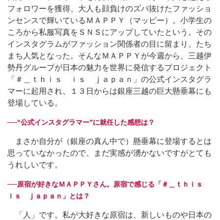
フォロワーを獲得、大人も顔負けのズバ抜けたファッショ
ンセンスで輝いているＭＡＰＰＹ（マッピー）。小学生の
ころから私服写真をＳＮＳにアップしていたという。その
インスタグラムがファッション関係者の目に留まり、たち
まち人気となった。そんなＭＡＰＰＹが今週から、三越伊
勢丹グループが日本の魅力を世界に発信するプロジェクト
「＃＿ｔｈｉｓ ｉｓ ｊａｐａｎ」の公式インスタグラ
マーに起用され、１３日からは銀座三越の巨大懸垂幕にも
登場している。
──“公式インスタグラマー”に就任した感想は？
まさか自分が（銀座の真ん中で）懸垂幕に登場するとは
思っていなかったので、まだ実感が湧かないですがとても
うれしいです。
──原宿が好きなＭＡＰＰＹさん。原宿で感じる「＃＿ｔｈｉｓ
ｉｓ ｊａｐａｎ」とは？
「人」です。私が大好きな原宿は、新しいものや日本の