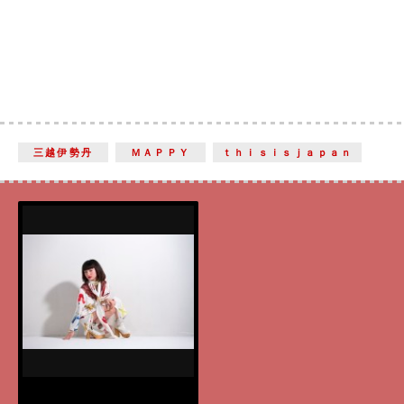
三越伊勢丹
ＭＡＰＰＹ
ｔｈｉｓｉｓｊａｐａｎ