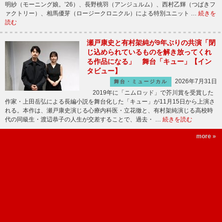
明紗（モーニング娘。’26）、長野桃羽（アンジュルム）、西村乙輝（つばきフ
ァクトリー）、相馬優芽（ロージークロニクル）による特別ユニット …
続きを
読む
瀬戸康史と有村架純が9年ぶりの共演「閉
じ込められているものを解き放ってくれ
る作品になる」 舞台「キュー」【イン
タビュー】
2026年7月31日
舞台・ミュージカル
2019年に「ニムロッド」で芥川賞を受賞した
作家・上田岳弘による長編小説を舞台化した「キュー」が11月15日から上演さ
れる。本作は、瀬戸康史演じる心療内科医・立花徹と、有村架純演じる高校時
代の同級生・渡辺恭子の人生が交差することで、過去・ …
続きを読む
more »