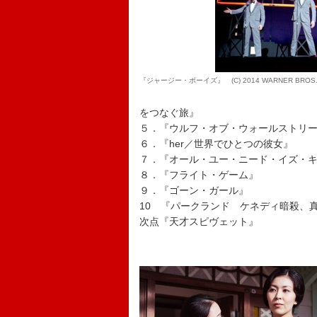
『ジャージー・ボーイズ』 (C) 2014 WARNER BROS. ENT
をつなぐ旅』
５．『ウルフ・オブ・ウォールストリ
６．『her／世界でひとつの彼女』
７．『オール・ユー・ニード・イズ・
８．『フライト・ゲーム』
９．『ゴーン・ガール』
10 『パークランド ケネディ暗殺、
次点『天才スピヴェット』