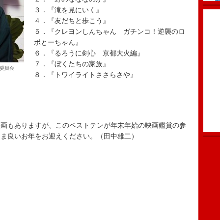
３．『滝を見にいく』
４．『友だちと歩こう』
５．『クレヨンしんちゃん ガチンコ！逆襲のロ
ボとーちゃん』
６．『るろうに剣心 京都大火編』
７．『ぼくたちの家族』
作委員会
８．『トワイライトささらさや』
画もありますが、このベストテンが年末年始の映画鑑賞の参
さま良いお年をお迎えください。（田中雄二）