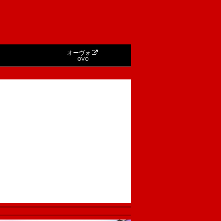
オーヴォ
OVO