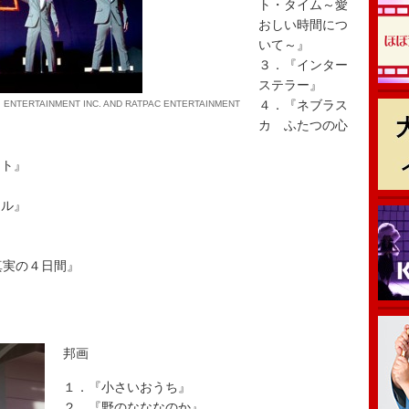
ト・タイム～愛
おしい時間につ
いて～』
３．『インター
ステラー』
４．『ネブラス
ERTAINMENT INC. AND RATPAC ENTERTAINMENT
カ ふたつの心
ート』
キル』
真実の４日間』
邦画
１．『小さいおうち』
２．『野のなななのか』