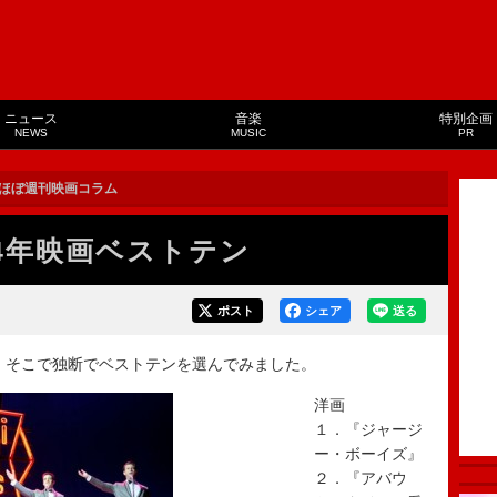
ニュース
音楽
特別企画
NEWS
MUSIC
PR
ほぼ週刊映画コラム
14年映画ベストテン
ポスト
シェア
送る
。そこで独断でベストテンを選んでみました。
洋画
１．『ジャージ
ー・ボーイズ』
２．『アバウ