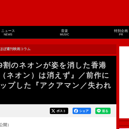
ニュース
音楽
特別企画
NEWS
MUSIC
PR
ほぼ週刊映画コラム
9割のネオンが姿を消した香港
（ネオン）は消えず』／前作に
ップした『アクアマン／失われ
ポスト
シェア
送る
公開）