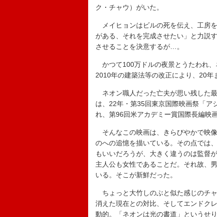
ク・チャウ）がいた。
メイヒョンはビルの死を伝え、工房を
がある、それを完成させたい」と力説
させることを決意するが…。
かつて100万ドルの夜景とうたわれ、
2010年の建築法等の改正により、20
ネオン職人だった亡夫が思い残した最
は、22年・第35回東京国際映画祭「
れ、第96回米アカデミー賞国際長編映
そんなこの映画は、きらびやかで映像
のへの追憶を描いている。その点では、
もいいだろうが、大きく違うのは監督
主人公も女性であることだ。それ故、
いる。そこが新鮮だった。
ちょっと大竹しのぶと似た感じのチャ
消えた現在との対比、そしてエンドク
動的。「ネオンは光の書道」というせ