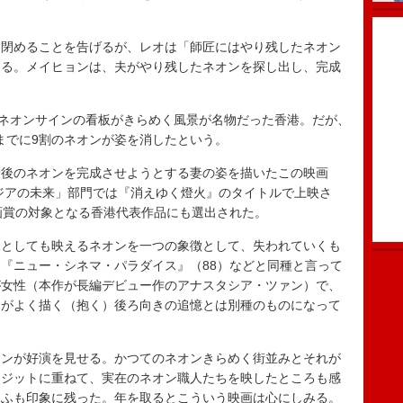
閉めることを告げるが、レオは「師匠にはやり残したネオン
する。メイヒョンは、夫がやり残したネオンを探し出し、完成
ネオンサインの看板がきらめく風景が名物だった香港。だが、
年までに9割のネオンが姿を消したという。
後のネオンを完成させようとする妻の姿を描いたこの映画
アジアの未来」部門では『消えゆく燈火』のタイトルで上映さ
画賞の対象となる香港代表作品にも選出された。
としても映えるネオンを一つの象徴として、失われていくも
『ニュー・シネマ・パラダイス』（88）などと同種と言って
が女性（本作が長編デビュー作のアナスタシア・ツァン）で、
男がよく描く（抱く）後ろ向きの追憶とは別種のものになって
ンが好演を見せる。かつてのネオンきらめく街並みとそれが
レジットに重ねて、実在のネオン職人たちを映したところも感
りふも印象に残った。年を取るとこういう映画は心にしみる。