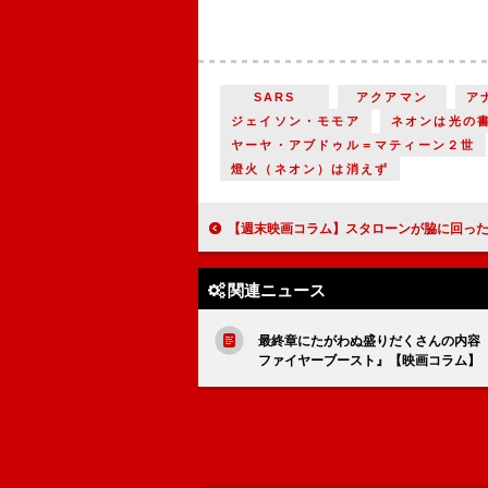
SARS
アクアマン
ア
ジェイソン・モモア
ネオンは光の
ヤーヤ・アブドゥル＝マティーン２世
燈火（ネオン）は消えず
【週末映画コラム】スタローンが脇に回ったシリーズ第4弾『エクスペンダブルズ ニューブラッド』／ドニー・イェン監督・主演の中国
関連ニュース
最終章にたがわぬ盛りだくさんの内容
ファイヤーブースト』【映画コラム】