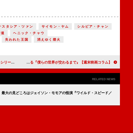
ナスタシア・ツァン
サイモン・ヤム
シルビア・チャン
書道
ヘニック・チャウ
失われた王国
消えゆく燈火
版MCU『シャクラ』
【週末映画コラム】明治末期の北海道を舞台にした伝奇ロマン『ゴールデンカムイ』／アイゼンバーグのアイロニカルな視点が光る『僕らの世界が交わるまで』
RELATED NEWS
 最大の見どころはジェイソン・モモアの怪演『ワイルド・スピード／