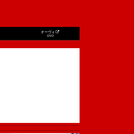
オーヴォ
OVO