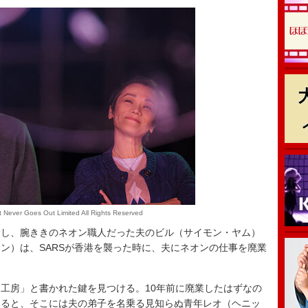
t Never Goes Out Limited All Rights Reserved
し、腕ききのネオン職人だった夫のビル（サイモン・ヤム）
ン）は、SARSが香港を襲った時に、夫にネオンの仕事を廃業
工房」と書かれた鍵を見つける。10年前に廃業したはずなの
みると、そこには夫の弟子を名乗る見知らぬ青年レオ（ヘニッ