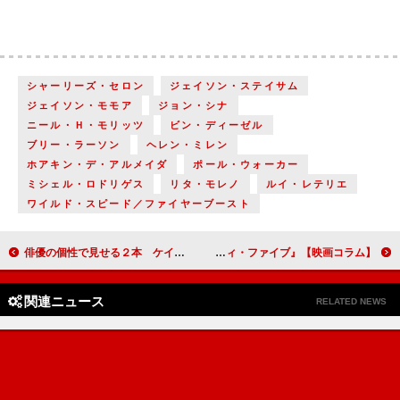
シャーリーズ・セロン
ジェイソン・ステイサム
ジェイソン・モモア
ジョン・シナ
ニール・Ｈ・モリッツ
ビン・ディーゼル
ブリー・ラーソン
ヘレン・ミレン
ホアキン・デ・アルメイダ
ポール・ウォーカー
ミシェル・ロドリゲス
リタ・モレノ
ルイ・レテリエ
ワイルド・スピード／ファイヤーブースト
俳優の個性で見せる２本 ケイト・ブランシェットがオーケストラの指揮者を演じる『TAR／ター』／リーアム・ニーソンがアルツハイマー病に侵された殺し屋を演じる『MEMORY メモリー』【映画コラム】
マイケル・Ｂ・ジョーダンの“監督デビュー戦”『クリード 過去の逆襲』／いい意味でのＢ級ＳＦ感が漂う『65／シックスティ・ファイブ』【映画コラム】
関連ニュース
RELATED NEWS