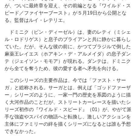
が、ついに最終章を迎え、その前編となる『ワイルド・ス
ピード／ファイヤーブースト』が５月19日から公開とな
る。監督はルイ・レテリエ。
ドミニク（ビン・ディーゼル）は、妻のレティ（ミシェ
ル・ロドリゲス）と息子のブライアンと共に静かに暮らし
ていた。だが、そんな彼の前に、かつてブラジルで倒した
麻薬王レイエス（ホアキン・デ・アルメイダ）の息子ダン
テ（ジェイソン・モモア）が現れる。ダンテは、ドミニク
から全てを奪うため、彼の愛する者へ矛先を向ける。
このシリーズの主要作品は、今では「ファスト・サー
ガ」と総称される。サーガとは、例えば「ゴッドファーザ
ー」シリーズのように、一家一門の歴史を系図のように描
く大河作品のことだが、ストリートカーレースを描いたシ
リーズ初作の『ワイルド・スピード』（01）が、やがて派
手な強盗やスパイの物語へと転換し、激しいアクションを
主体にファミリーの絆を描くシリーズになるとは誰も予想
できなかった。