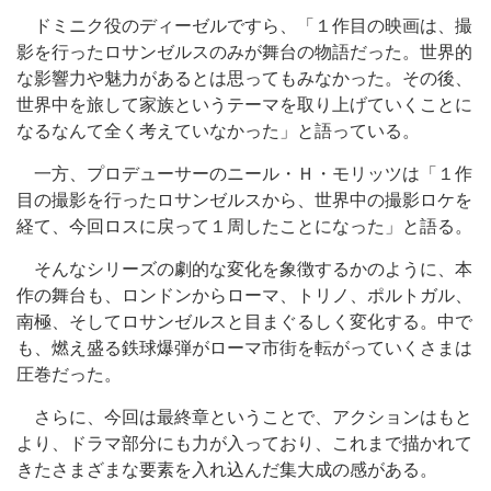
ドミニク役のディーゼルですら、「１作目の映画は、撮
影を行ったロサンゼルスのみが舞台の物語だった。世界的
な影響力や魅力があるとは思ってもみなかった。その後、
世界中を旅して家族というテーマを取り上げていくことに
なるなんて全く考えていなかった」と語っている。
一方、プロデューサーのニール・Ｈ・モリッツは「１作
目の撮影を行ったロサンゼルスから、世界中の撮影ロケを
経て、今回ロスに戻って１周したことになった」と語る。
そんなシリーズの劇的な変化を象徴するかのように、本
作の舞台も、ロンドンからローマ、トリノ、ポルトガル、
南極、そしてロサンゼルスと目まぐるしく変化する。中で
も、燃え盛る鉄球爆弾がローマ市街を転がっていくさまは
圧巻だった。
さらに、今回は最終章ということで、アクションはもと
より、ドラマ部分にも力が入っており、これまで描かれて
きたさまざまな要素を入れ込んだ集大成の感がある。