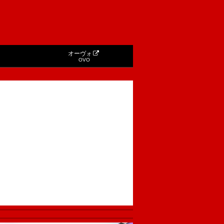
オーヴォ
OVO