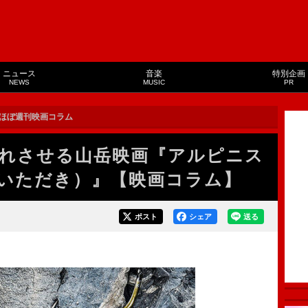
ニュース
音楽
特別企画
NEWS
MUSIC
PR
ほぼ週刊映画コラム
れさせる山岳映画『アルピニス
いただき）』【映画コラム】
ポスト
シェア
送る