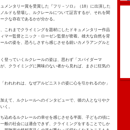
ュメンタリー賞を受賞した『フリ－ソロ』（18）に出演した
オノルドも登場し、ルクレールについて証言するが、それを聞
ニークな存在であるかが分かる。
、これまでクライミングを題材にしたドキュメンタリー作品
ティマー監督とニック・ローゼン監督が密着。雄大な自然を背
レールの姿を、恐ろしさすら感じさせる鋭いカメラアングルと
く登っていくルクレールの姿は、思わず「スパイダーマ
だが、クライミングに興味のない者から見れば、まさに狂気の
「われわれは、なぜアルピニストの姿に心を引かれるのか」
加えて、ルクレールへのインタビューで、彼の人となりやク
ていく。
ち込めるルクレールの幸せを感じさせる半面、子どもの頃に
、一般の社会には適合できず、クライミングをすることでしか