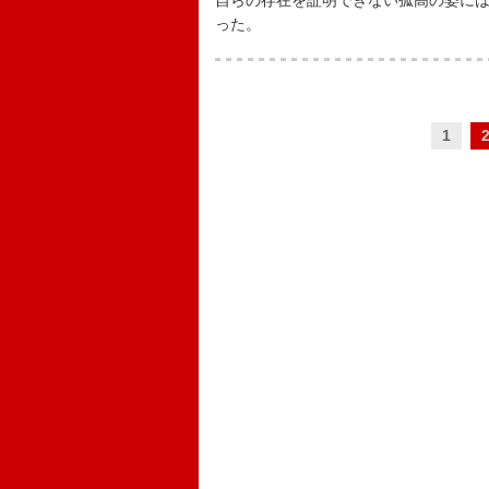
自らの存在を証明できない孤高の姿に
った。
1