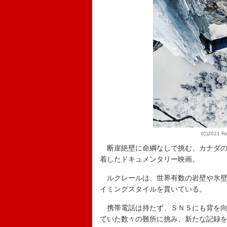
(C)2021 Re
断崖絶壁に命綱なしで挑む、カナダの
着したドキュメンタリー映画。
ルクレールは、世界有数の岩壁や氷壁
イミングスタイルを貫いている。
携帯電話は持たず、ＳＮＳにも背を向
ていた数々の難所に挑み、新たな記録