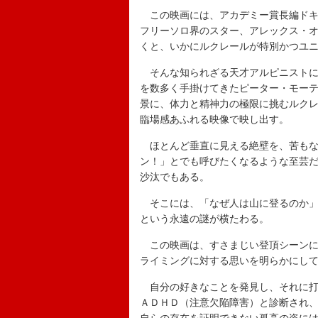
この映画には、アカデミー賞長編ドキ
フリーソロ界のスター、アレックス・
くと、いかにルクレールが特別かつユ
そんな知られざる天才アルピニストに
を数多く手掛けてきたピーター・モー
景に、体力と精神力の極限に挑むルク
臨場感あふれる映像で映し出す。
ほとんど垂直に見える絶壁を、苦もな
ン！」とでも呼びたくなるような至芸
沙汰でもある。
そこには、「なぜ人は山に登るのか」
という永遠の謎が横たわる。
この映画は、すさまじい登頂シーンに
ライミングに対する思いを明らかにし
自分の好きなことを発見し、それに打
ＡＤＨＤ（注意欠陥障害）と診断され