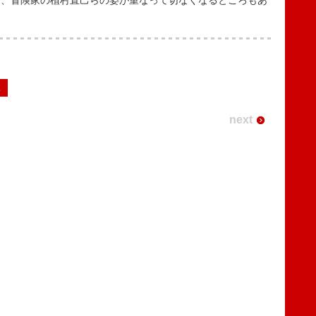
は、冒険家の植村直己らの姿が重なって切なくなるところもあ
2
next