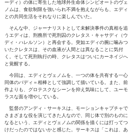
ーディ）の体に寄生した地球外生命体シンビオートのヴェ
ノムは、食欲制限を強いられ不満を抱えながらも、エディ
との共同生活をそれなりに楽しんでいた。
そんな中、ジャーナリストとして未解決事件の真相を追
うエディは、刑務所で死刑囚のクレタス・キャサディ（ウ
ディ・ハレルソン）と再会する。突如エディの腕に噛みつ
いたクレタスは、その血液が人間とは異なることに気付
く。そして死刑執行の時、クレタスはついにカーネイジへ
と覚醒する。
今回は、エディとヴェノムを、一つの体を共有する一心
同体のバディ＝相棒として強調して描いている。また、前
作よりも、グロテスクなシーンを抑え気味にして、ユーモ
ラスな面を増やしている。
監督のアンディ・サーキスは、モーションキャプチャで
さまざまな役を演じてきた人なので、同じ体で別のものに
なるという、エディとヴェノムの関係を描くには打ってつ
けだったのではないかと感じた。サーキスは「これは、あ