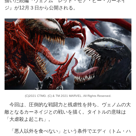
描いた続編『ヴェノム レット・ゼア・ビー・カーネイ
ジ』が12月３日から公開される。
(C)2021 CTMG. (C) & TM 2021 MARVEL. All Rights Reserved.
今回は、圧倒的な戦闘力と残虐性を持ち、ヴェノムの大
敵となるカーネイジとの戦いを描く。タイトルの意味は
「大虐殺よ起これ」。
「悪人以外を食べない」という条件でエディ（トム・ハ