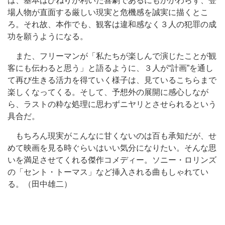
は、基本はひねりが利いた喜劇であるにもかかわらず、登
場人物が直面する厳しい現実と危機感を誠実に描くとこ
ろ。それ故、本作でも、観客は違和感なく３人の犯罪の成
功を願うようになる。
また、フリーマンが「私たちが楽しんで演じたことが観
客にも伝わると思う」と語るように、３人が“計画”を通し
て再び生きる活力を得ていく様子は、見ているこちらまで
楽しくなってくる。そして、予想外の展開に感心しなが
ら、ラストの粋な処理に思わずニヤリとさせられるという
具合だ。
もちろん現実がこんなに甘くないのは百も承知だが、せ
めて映画を見る時ぐらいはいい気分になりたい。そんな思
いを満足させてくれる傑作コメディー。ソニー・ロリンズ
の「セント・トーマス」など挿入される曲もしゃれてい
る。（田中雄二）