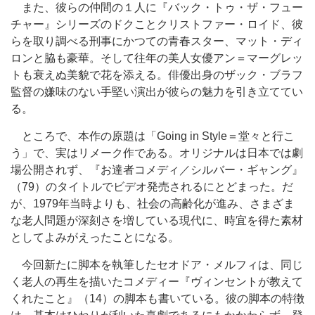
また、彼らの仲間の１人に『バック・トゥ・ザ・フュー
チャー』シリーズのドクことクリストファー・ロイド、彼
らを取り調べる刑事にかつての青春スター、マット・ディ
ロンと脇も豪華。そして往年の美人女優アン＝マーグレッ
トも衰えぬ美貌で花を添える。俳優出身のザック・ブラフ
監督の嫌味のない手堅い演出が彼らの魅力を引き立ててい
る。
ところで、本作の原題は「Going in Style＝堂々と行こ
う」で、実はリメーク作である。オリジナルは日本では劇
場公開されず、『お達者コメディ／シルバー・ギャング』
（79）のタイトルでビデオ発売されるにとどまった。だ
が、1979年当時よりも、社会の高齢化が進み、さまざま
な老人問題が深刻さを増している現代に、時宜を得た素材
としてよみがえったことになる。
今回新たに脚本を執筆したセオドア・メルフィは、同じ
く老人の再生を描いたコメディー『ヴィンセントが教えて
くれたこと』（14）の脚本も書いている。彼の脚本の特徴