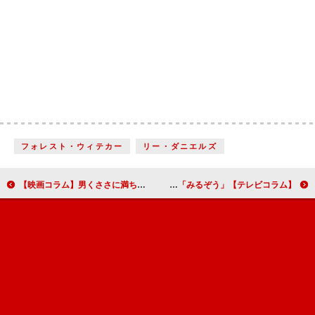
フォレスト・ウィテカー
リー・ダニエルズ
【映画コラム】男くささに満ちた骨太なドラマ『ラッシュ／プライドと友情』
【テレビコラム】「みるぞう」が見た注目ドラマ 葛西＆羽生選手でツイッターも沸いた