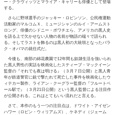
ー・クラヴィッツとマライア・キャリーも俳優として登場
する。
さらに野球選手のジャッキー・ロビンソン、公民権運動
活動家のマルコムＸ、ミュージシャンのルイ・アームスト
ロング、俳優のシドニー・ポワチエら、アメリカの黒人史
を語る上で欠かせない人物の名前が物語の端々で語られ
る。そしてラストを飾るのは黒人初の大統領となったバラ
ク・オバマの就任式だ。
今後も、南部の綿花農園で12年間も奴隷生活を強いられ
た黒人男性の実話を映画化したスティーブ・マックイーン
監督の『それでも夜は明ける』（３月７日公開）と黒人青
年が鉄道警官に銃で撃たれて死亡した事件を映画化したウ
ィテカー製作、ライアン・クーグラー監督の『フルートベ
ール駅で』（３月21日公開）という黒人監督による注目作
が公開される。これはとてもいい流れだと言える。
さて、本作のもう一つの注目点は、ドワイト・アイゼン
ハワー（ロビン・ウィリアムズ）、ケネディ（ジェーム