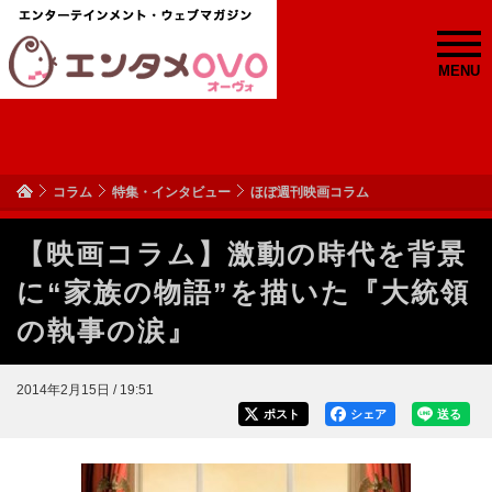
MENU
コラム
特集・インタビュー
ほぼ週刊映画コラム
【映画コラム】激動の時代を背景
に“家族の物語”を描いた『大統領
の執事の涙』
2014年2月15日 / 19:51
ポスト
シェア
送る