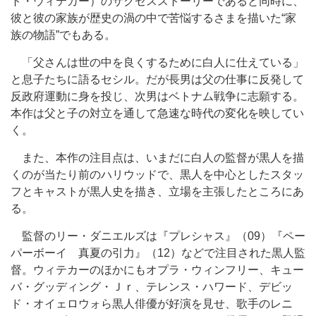
ト・ウィテカー）のサクセスストーリーであると同時に、
彼と彼の家族が歴史の渦の中で苦悩するさまを描いた“家
族の物語”でもある。
「父さんは世の中を良くするために白人に仕えている」
と息子たちに語るセシル。だが長男は父の仕事に反発して
反政府運動に身を投じ、次男はベトナム戦争に志願する。
本作は父と子の対立を通して急速な時代の変化を映してい
く。
また、本作の注目点は、いまだに白人の監督が黒人を描
くのが当たり前のハリウッドで、黒人を中心としたスタッ
フとキャストが黒人史を描き、立場を主張したところにあ
る。
監督のリー・ダニエルズは『プレシャス』（09）『ペー
パーボーイ 真夏の引力』（12）などで注目された黒人監
督。ウィテカーのほかにもオプラ・ウィンフリー、キュー
バ・グッディング・Ｊｒ、テレンス・ハワード、デビッ
ド・オイェロウォら黒人俳優が好演を見せ、歌手のレニ