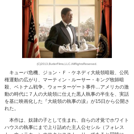
(C)2013,ButlerFilms,LLC.AllRightsReserved.
キューバ危機、ジョン・Ｆ・ケネディ大統領暗殺、公民
権運動の広がり、マーティン・ルーサー・キング牧師暗
殺、ベトナム戦争、ウォーターゲート事件…アメリカの激
動の時代に７人の大統領に仕えた黒人執事の半生を、実話
を基に映画化した『大統領の執事の涙』が15日から公開さ
れた。
本作は、奴隷の子として生まれ、自らの才覚でホワイト
ハウスの執事にまで上り詰めた主人公セシル（フォレス