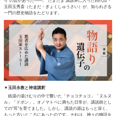
り”の芸があった——。“たまたま”講談界に入った四代目・
玉田玉秀斎（たまだ・ぎょくしゅうさい）が、知られざる
一門の歴史物語をたどります。
▼玉田永教と神道講釈
銭湯の湯けむりの中で響いた「チョコチョコ」「ヌルヌ
ル」「ドボン」。オノマトペに満ちた日常が、講談師とし
ての“耳”を育てました。しかし、講談の源はもっと深く、
もっと古いところにあったのです。それは、神々の物語を