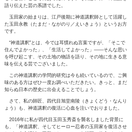
語り伝えた芸の系譜でした。
玉田家の始まりは、江戸後期に神道講釈師として活躍し
た玉田永教（たまだ・ながのり／えいきょう）というお方
です。
“神道講釈”とは、今では耳慣れぬ言葉ですが、「そこで
住んでよかった」、「生活してよかった」――そんな思い
を呼び起こす、その土地の物語を語り、その地に生きる意
味を伝える芸でございました。
この神道講釈の学問的研究は今も続いているので、ご興
味のある方はぜひ一度お調べいただきたい。きっと、まだ
知らぬ日本の歴史に出会えることでしょう。
さて、私の師匠、四代目旭堂南陵（きょくどう・なんり
ょう）も、神道講釈の復活に心血を注いでおりました。
2016年に私が四代目玉田玉秀斎を襲名しました背景に
も、「神道講釈、そしてヒーロー忍者の玉田家を復活させ