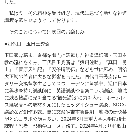
した。
私は今、その精神を受け継ぎ、現代に息づく新たな神道
講釈を蘇らせようとしております。
そのことについては次回のお楽しみ。
■四代目・玉田玉秀斎
玉田家は幕末、京都を拠点に活躍した神道講釈師・玉田永
教の流れをくみ、三代目玉秀斎は『猿飛佐助』『真田十勇
士』『菅原天神記』『安倍晴明伝』などを世に広め、明治
大正期の若者に大きな影響を与えた。四代目玉秀斎はロー
タリー交換留学生としてスウェーデンに留学中、逆に日本
に興味を持ち講談師に。英語講談や音楽コラボ講談、地域
に残る物語に光を当てる“観光講談”に力を入れ、ホームレ
ス経験者への取材を元にしたビッグイシュー講談、SDGs
講談など創作多数。更に文楽や吉本新喜劇、地域の伝統芸
能とのコラボ公演も多い。2024年3月三重大学大学院修士
課程「忍者・忍術学コース」修了。2024年4月より和歌山