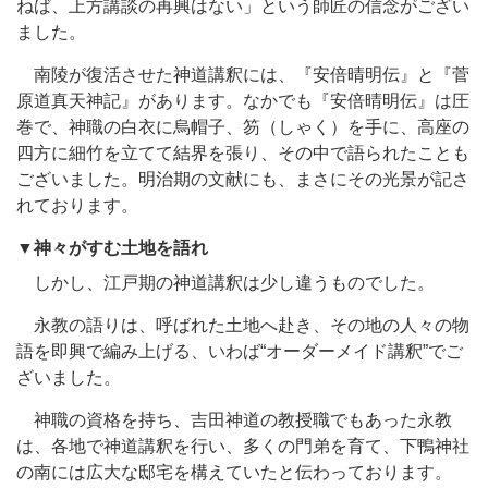
ねば、上方講談の再興はない」という師匠の信念がござい
ました。
南陵が復活させた神道講釈には、『安倍晴明伝』と『菅
原道真天神記』があります。なかでも『安倍晴明伝』は圧
巻で、神職の白衣に烏帽子、笏（しゃく）を手に、高座の
四方に細竹を立てて結界を張り、その中で語られたことも
ございました。明治期の文献にも、まさにその光景が記さ
れております。
▼神々がすむ土地を語れ
しかし、江戸期の神道講釈は少し違うものでした。
永教の語りは、呼ばれた土地へ赴き、その地の人々の物
語を即興で編み上げる、いわば“オーダーメイド講釈”でご
ざいました。
神職の資格を持ち、吉田神道の教授職でもあった永教
は、各地で神道講釈を行い、多くの門弟を育て、下鴨神社
の南には広大な邸宅を構えていたと伝わっております。