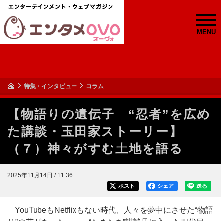
MENU
特集・インタビュー
コラム
【物語りの遺伝子 “忍者”を広め
た講談・玉田家ストーリー】
（７）神々がすむ土地を語る
2025年11月14日 / 11:36
ポスト
シェア
送る
YouTubeもNetflixもない時代、人々を夢中にさせた“物語