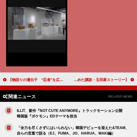
【物語りの遺伝子 “忍者”を広めた講談・玉田家ストーリー】（３）無鉄砲小僧、恐れを知らぬ行動力
【物語りの遺伝子 “忍者”を広めた講談・玉田家ストーリー】（４）不思議なおっちゃんと公園のお兄ちゃん
関連ニュース
RELATED NEWS
ILLIT、新作『NOT CUTE ANYMORE』トラックモーション公開
韓国版『ポケモン』EDテーマを担当
「全力を尽くさずにはいられない」韓国デビューを迎えた&TEAM、
自らの言葉で語る（EJ、FUMA、JO、HARUA、MAKI編）