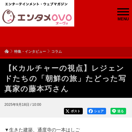
MENU
特集・インタビュー
コラム
【Kカルチャーの視点】レジェン
ドたちの「朝鮮の旅」たどった写
真家の藤本巧さん
2025年9月18日 / 10:00
ポスト
シェア
送る
▼生きた建築、通度寺の一本はしご