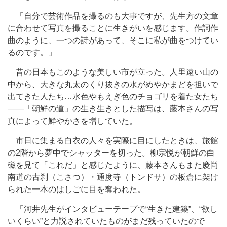
「自分で芸術作品を撮るのも大事ですが、先生方の文章
に合わせて写真を撮ることに生きがいを感じます。作詞作
曲のように、一つの詩があって、そこに私が曲をつけてい
るのです。」
昔の日本もこのような美しい市が立った。人里遠い山の
中から、大きな丸太のくり抜きの水がめやかまどを担いで
出てきた人たち…水色やもえぎ色のチョゴリを着た女たち
――「朝鮮の道」の生き生きとした描写は、藤本さんの写
真によって鮮やかさを増していた。
市日に集まる白衣の人々を実際に目にしたときは、旅館
の2階から夢中でシャッターを切った。柳宗悦が朝鮮の白
磁を見て「これだ」と感じたように、藤本さんもまた慶尚
南道の古刹（こさつ）・通度寺（トンドサ）の板倉に架け
られた一本のはしごに目を奪われた。
「河井先生がインタビューテープで“生きた建築”、“欲し
いくらい”と力説されていたものがまだ残っていたので