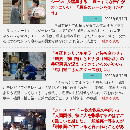
シーンに反響集まる 「真っすぐな告白が
カッコいい」「最高のシーンをありがと
う」
2026年8月7日
ドラマ
内田有紀と寺西拓人がダブル主演するドラマ
「ラストノート」（フジテレビ系）の第5話が、6日に放送された。（※以下、
ネタバレを含みます） 本作は、環境も積み重ねてきた人生も全く違う、交わ
るはずのなかった歳の差の男女が静かに引かれ合い、人生で …
続きを読む
「今夜もシリアルキラーと待ち合わせ」
「磯貝（横山裕）とヒナタ（関水渚）の
共犯関係が深まってきているのがいい」
「縦山裕二さんのグッズ欲しい」
2026年8月6日
ドラマ
「今夜もシリアルキラーと待ち合わせ」（関
西テレビ／フジテレビ系）の第6話が5日に放送された。 本作は、警察の正義
よりも復讐（ふくしゅう）を優先し、秘密の共犯関係を結んだ一匹おおかみの
刑事・磯貝（横山裕）と第六感女子ヒナタ（関水渚）の物語 …
続きを読む
「クロスロード ～救命救急の約束～」
「人間関係、特に人を指導するのはすご
く難しいと感じた」「船越英一郎さんが
『刑事面に似ていると言われたことがあ