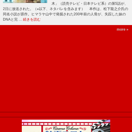
木」（読売テレビ・日本テレビ系）の第5話が、
2日に放送された。（※以下、ネタバレを含みます） 本作は、松下龍之介氏の
同名小説が原作。ヒマラヤ山中で発掘された200年前の人骨が、失踪した妹の
DNAと完 …
続きを読む
more »