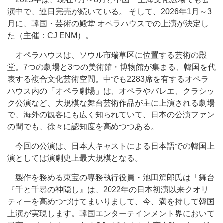
演中で、連日完売が続いている。 そして、2026年1月～3
月に、韓国・芸術の殿堂 オペラハウスでの上演が決定し
た（主催：CJ ENM）。
オペラハウスは、ソウル市瑞草区に位置する芸術の殿
堂。7つの劇場と3つの美術館・博物館が集まる、韓国を代
表する複合文化芸術空間。中でも2283席を有するオペラ
ハウス内の「オペラ劇場」は、オペラやバレエ、クラシッ
ク公演など、大規模な舞台芸術作品が主に上演される劇場
で、海外の観客にも広く知られていて、日本の公演ファン
の間でも、徐々に認知度を高めつつある。
今回の公演は、日本人キャストによる日本語での韓国上
演としては演劇史上最大規模となる。
製作を務める東宝の専務執行役員・池田篤郎氏は「舞台
『千と千尋の神隠し』は、2022年の日本初演以来クオリ
ティーを高めつづけてまいりまして、今、満を持して韓国
上演が実現します。韓国エンターテインメント界において