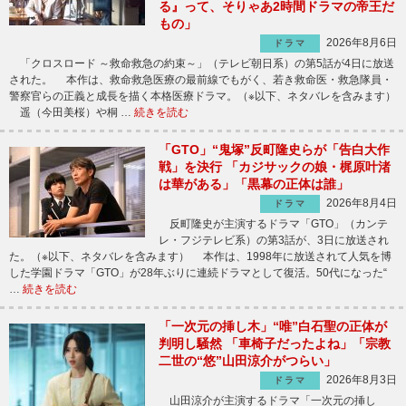
る』って、そりゃあ2時間ドラマの帝王だ
もの」
2026年8月6日
ドラマ
「クロスロード ～救命救急の約束～」（テレビ朝日系）の第5話が4日に放送
された。 本作は、救命救急医療の最前線でもがく、若き救命医・救急隊員・
警察官らの正義と成長を描く本格医療ドラマ。（※以下、ネタバレを含みます）
遥（今田美桜）や桐 …
続きを読む
「GTO」“鬼塚”反町隆史らが「告白大作
戦」を決行 「カジサックの娘・梶原叶渚
は華がある」「黒幕の正体は誰」
2026年8月4日
ドラマ
反町隆史が主演するドラマ「GTO」（カンテ
レ・フジテレビ系）の第3話が、3日に放送され
た。（※以下、ネタバレを含みます） 本作は、1998年に放送されて人気を博
した学園ドラマ「GTO」が28年ぶりに連続ドラマとして復活。50代になった“
…
続きを読む
「一次元の挿し木」“唯”白石聖の正体が
判明し騒然 「車椅子だったよね」「宗教
二世の“悠”山田涼介がつらい」
2026年8月3日
ドラマ
山田涼介が主演するドラマ「一次元の挿し