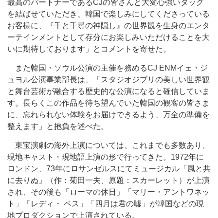
最高のパートナーであるCJの皆さんと大変心強いタッグ
を結ばせていただき、韓国で楽しみにしてくださっている
お客様に、『千と千尋の神隠し』の世界観を生身のエンタ
ーテインメントとして存分にお楽しみいただけることを大
いに期待しております」とコメントを寄せた。
また韓国・ソウル公演の主催を務めるCJ ENMイェ・ジ
ュヨル公演事業部長は、「スタジオジブリの美しい世界観
と舞台芸術が融合する歴史的な公演になると確信していま
す。長らくこの作品を待ち望んでいた韓国の観客の皆さま
に、忘れられない体験をお届けできるよう、万全の準備を
整えます」と抱負を述べた。
東宝演劇の海外上演については、これまでも多数あり、
現地キャスト・現地語上演の形で行ってきた。1972年に
ロンドン、73年にロサンゼルスにてミュージカル「風と共
に去りぬ」（作：菊田一夫、原題：スカーレット）が上演
され、その後も「ローマの休日」「マリー・アントワネッ
ト」「レディ・ ベス」「四月は君の嘘」が韓国などの現
地プロダクションで上演されている。