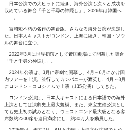
日本公演での大ヒットに続き、海外公演も次々と成功を
収めている舞台「千と千尋の神隠し」。2026年は韓国へ
――。
宮﨑駿不朽の名作の舞台版、さらなる海外公演が決定し
た。日本人キャストがロンドン、上海に続き、韓国・ソウ
ルの舞台に立つ。
2022年3月に世界初演として帝国劇場にて開幕した舞台
「千と千尋の神隠し」。
2024年公演は、3月に帝劇で開幕し、4月～6月にかけ国
内ツアーを上演。並行してカンパニーが渡英し、4月～8月
にロンドン・コロシアムで上演（135公演）してきた。
ロンドン公演は、日本人キャストによる日本語での海外
上演としては演劇史上最大規模、また、東宝主催公演とし
ても史上初の試みとなり、ウェストエンド最大級となる客
席数約2300席を連日満席にし、約30万人を動員した。
2025年は、現在7月～8月と中国・上海文化広場でも公