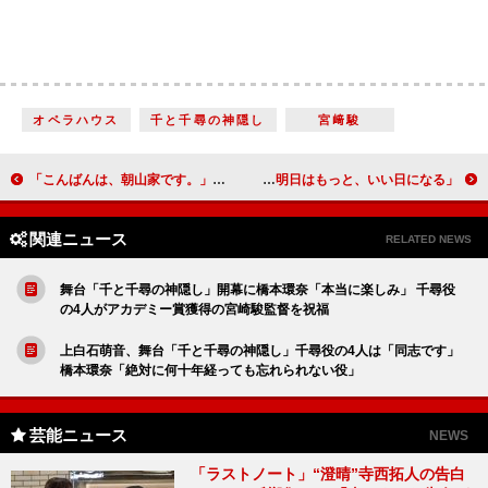
オペラハウス
千と千尋の神隠し
宮﨑駿
「こんばんは、朝山家です。」「中村アンさんのこういうSっぽい役に引かれる」「奥さんの悪態がひど過ぎてイライラする」
「明日はもっと、いい日になる」“蒔田”生田絵梨花の演技に反響 「ひまちゃんを応援したい」「苦悩する姿が良かった」
関連ニュース
RELATED NEWS
舞台「千と千尋の神隠し」開幕に橋本環奈「本当に楽しみ」 千尋役
の4人がアカデミー賞獲得の宮崎駿監督を祝福
上白石萌音、舞台「千と千尋の神隠し」千尋役の4人は「同志です」
橋本環奈「絶対に何十年経っても忘れられない役」
芸能ニュース
NEWS
「ラストノート」“澄晴”寺西拓人の告白