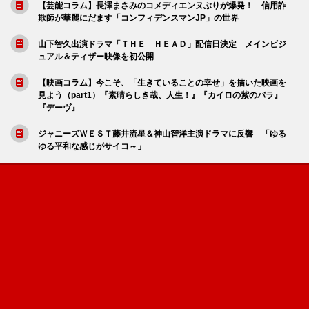
【芸能コラム】長澤まさみのコメディエンヌぶりが爆発！ 信用詐
欺師が華麗にだます「コンフィデンスマンJP」の世界
山下智久出演ドラマ「ＴＨＥ ＨＥＡＤ」配信日決定 メインビジ
ュアル＆ティザー映像を初公開
【映画コラム】今こそ、「生きていることの幸せ」を描いた映画を
見よう（part1）『素晴らしき哉、人生！』『カイロの紫のバラ』
『デーヴ』
ジャニーズＷＥＳＴ藤井流星＆神山智洋主演ドラマに反響 「ゆる
ゆる平和な感じがサイコ～」