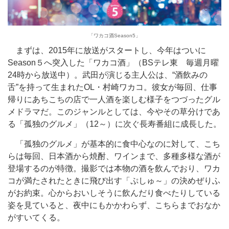
「ワカコ酒Season5」
まずは、2015年に放送がスタートし、今年はついに
Season５へ突入した「ワカコ酒」（BSテレ東 毎週月曜
24時から放送中）。武田が演じる主人公は、“酒飲みの
舌”を持って生まれたOL・村崎ワカコ。彼女が毎回、仕事
帰りにあちこちの店で一人酒を楽しむ様子をつづったグル
メドラマだ。このジャンルとしては、今やその草分けであ
る「孤独のグルメ」（12～）に次ぐ長寿番組に成長した。
「孤独のグルメ」が基本的に食中心なのに対して、こち
らは毎回、日本酒から焼酎、ワインまで、多種多様な酒が
登場するのが特徴。撮影では本物の酒を飲んでおり、ワカ
コが満たされたときに飛び出す「ぷしゅ～」の決めぜりふ
がお約束。心からおいしそうに飲んだり食べたりしている
姿を見ていると、夜中にもかかわらず、こちらまでおなか
がすいてくる。