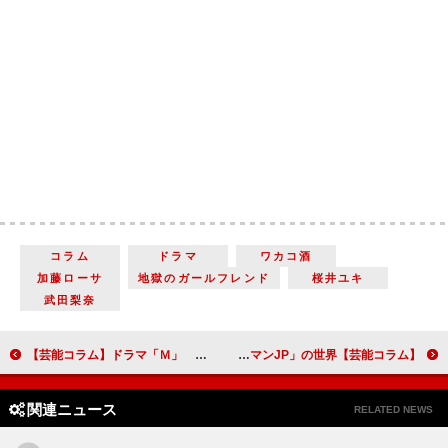
コラム
ドラマ
ワカコ酒
加藤ローサ
地獄のガールフレンド
桜井ユキ
武田梨奈
【芸能コラム】ドラマ「Ｍ」 アユ役の安斉かれんは“リアル歌姫”になれるのか…？
【芸能コラム】長澤まさみのコメディエンヌぶりが爆発！ 信用詐欺師が華麗にだます「コンフィデンスマンJP」の世界
関連ニュース
RELATED NEWS