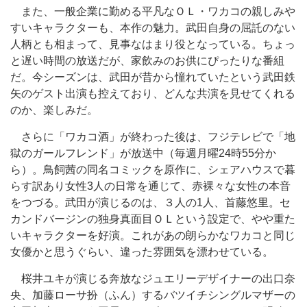
また、一般企業に勤める平凡なＯＬ・ワカコの親しみや
すいキャラクターも、本作の魅力。武田自身の屈託のない
人柄とも相まって、見事なはまり役となっている。ちょっ
と遅い時間の放送だが、家飲みのお供にぴったりな番組
だ。今シーズンは、武田が昔から憧れていたという武田鉄
矢のゲスト出演も控えており、どんな共演を見せてくれる
のか、楽しみだ。
さらに「ワカコ酒」が終わった後は、フジテレビで「地
獄のガールフレンド」が放送中（毎週月曜24時55分か
ら）。鳥飼茜の同名コミックを原作に、シェアハウスで暮
らす訳あり女性3人の日常を通じて、赤裸々な女性の本音
をつづる。武田が演じるのは、３人の1人、首藤悠里。セ
カンドバージンの独身真面目ＯＬという設定で、やや重た
いキャラクターを好演。これがあの朗らかなワカコと同じ
女優かと思うぐらい、違った雰囲気を漂わせている。
桜井ユキが演じる奔放なジュエリーデザイナーの出口奈
央、加藤ローサ扮（ふん）するバツイチシングルマザーの