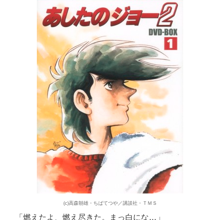
(c)高森朝雄・ちばてつや／講談社・ＴＭＳ
「燃えたよ、燃え尽きた。まっ白にな…」