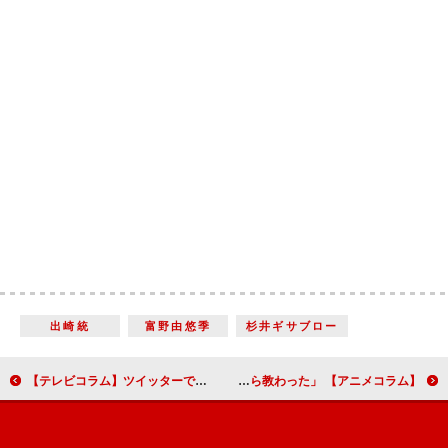
出崎統
富野由悠季
杉井ギサブロー
【テレビコラム】ツイッターで見る注目ドラマ 2015年春の新作ドラマ注目度ランキング
【アニメコラム】 「人生で大事なことは80年代テレビアニメから教わった」後編