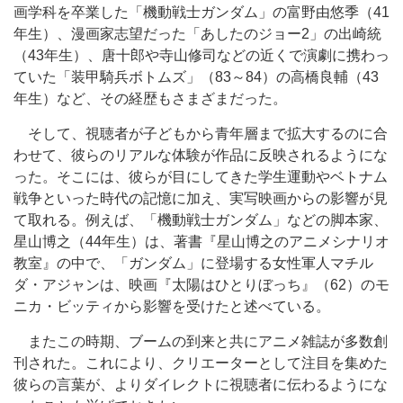
画学科を卒業した「機動戦士ガンダム」の富野由悠季（41
年生）、漫画家志望だった「あしたのジョー2」の出崎統
（43年生）、唐十郎や寺山修司などの近くで演劇に携わっ
ていた「装甲騎兵ボトムズ」（83～84）の高橋良輔（43
年生）など、その経歴もさまざまだった。
そして、視聴者が子どもから青年層まで拡大するのに合
わせて、彼らのリアルな体験が作品に反映されるようにな
った。そこには、彼らが目にしてきた学生運動やベトナム
戦争といった時代の記憶に加え、実写映画からの影響が見
て取れる。例えば、「機動戦士ガンダム」などの脚本家、
星山博之（44年生）は、著書『星山博之のアニメシナリオ
教室』の中で、「ガンダム」に登場する女性軍人マチル
ダ・アジャンは、映画『太陽はひとりぼっち』（62）のモ
ニカ・ビッティから影響を受けたと述べている。
またこの時期、ブームの到来と共にアニメ雑誌が多数創
刊された。これにより、クリエーターとして注目を集めた
彼らの言葉が、よりダイレクトに視聴者に伝わるようにな