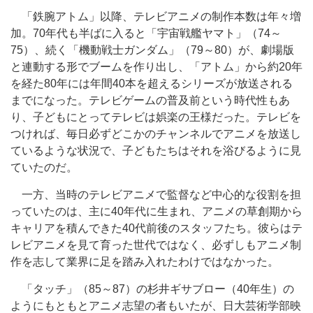
「鉄腕アトム」以降、テレビアニメの制作本数は年々増
加。70年代も半ばに入ると「宇宙戦艦ヤマト」（74～
75）、続く「機動戦士ガンダム」（79～80）が、劇場版
と連動する形でブームを作り出し、「アトム」から約20年
を経た80年には年間40本を超えるシリーズが放送される
までになった。テレビゲームの普及前という時代性もあ
り、子どもにとってテレビは娯楽の王様だった。テレビを
つければ、毎日必ずどこかのチャンネルでアニメを放送し
ているような状況で、子どもたちはそれを浴びるように見
ていたのだ。
一方、当時のテレビアニメで監督など中心的な役割を担
っていたのは、主に40年代に生まれ、アニメの草創期から
キャリアを積んできた40代前後のスタッフたち。彼らはテ
レビアニメを見て育った世代ではなく、必ずしもアニメ制
作を志して業界に足を踏み入れたわけではなかった。
「タッチ」（85～87）の杉井ギサブロー（40年生）の
ようにもともとアニメ志望の者もいたが、日大芸術学部映