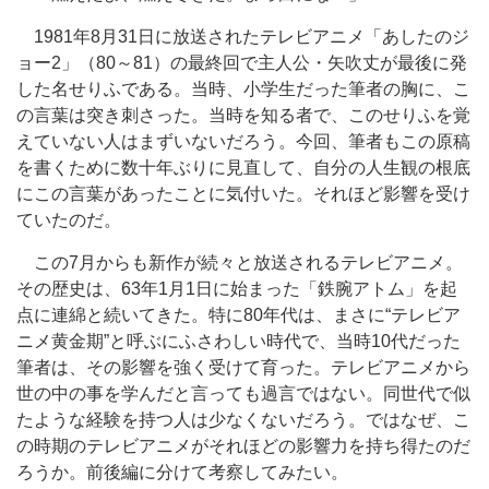
1981年8月31日に放送されたテレビアニメ「あしたのジ
ョー2」（80～81）の最終回で主人公・矢吹丈が最後に発
した名せりふである。当時、小学生だった筆者の胸に、こ
の言葉は突き刺さった。当時を知る者で、このせりふを覚
えていない人はまずいないだろう。今回、筆者もこの原稿
を書くために数十年ぶりに見直して、自分の人生観の根底
にこの言葉があったことに気付いた。それほど影響を受け
ていたのだ。
この7月からも新作が続々と放送されるテレビアニメ。
その歴史は、63年1月1日に始まった「鉄腕アトム」を起
点に連綿と続いてきた。特に80年代は、まさに“テレビア
ニメ黄金期”と呼ぶにふさわしい時代で、当時10代だった
筆者は、その影響を強く受けて育った。テレビアニメから
世の中の事を学んだと言っても過言ではない。同世代で似
たような経験を持つ人は少なくないだろう。ではなぜ、こ
の時期のテレビアニメがそれほどの影響力を持ち得たのだ
ろうか。前後編に分けて考察してみたい。