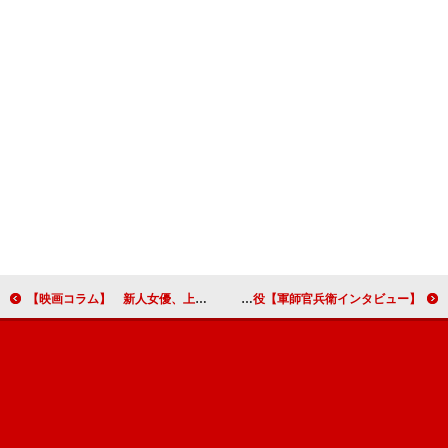
【映画コラム】 新人女優、上白石萌音を発見するための映画『舞妓はレディ』
【軍師官兵衛インタビュー】塚本高史「岡田官兵衛は殿と呼んでしまうほどの威圧感があります」 黒田二十四騎・後藤又兵衛役