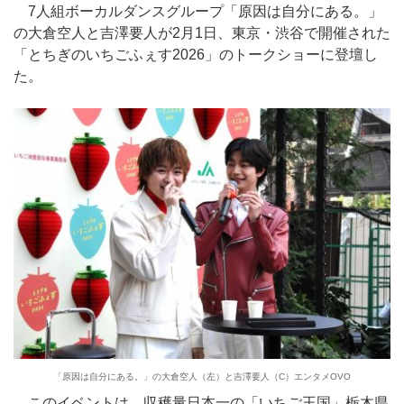
7人組ボーカルダンスグループ「原因は自分にある。」
の大倉空人と吉澤要人が2月1日、東京・渋谷で開催された
「とちぎのいちごふぇす2026」のトークショーに登壇し
た。
「原因は自分にある。」の大倉空人（左）と吉澤要人（C）エンタメOVO
このイベントは、収穫量日本一の「いちご王国」栃木県