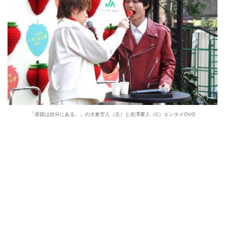
「原因は自分にある。」の大倉空人（左）と吉澤要人（C）エンタメOVO