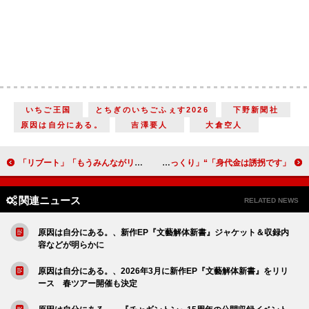
いちご王国
とちぎのいちごふぇす2026
下野新聞社
原因は自分にある。
吉澤要人
大倉空人
「リブート」「もうみんながリブートしていそうな気がする」「シュークリームが食べたくなる」
「身代金は誘拐です」“有馬”桐山照史の不可解な行動にSNS騒然 「社長、その傷…」「毎回展開が早くてびっくり」
関連ニュース
RELATED NEWS
原因は自分にある。、新作EP『文藝解体新書』ジャケット＆収録内
容などが明らかに
原因は自分にある。、2026年3月に新作EP『文藝解体新書』をリリ
ース 春ツアー開催も決定