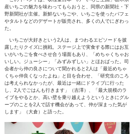
産いちごの魅力を味わってもらおうと、同県の新聞社・下
野新聞社が主催。新鮮ないちごや、いちごを使ったパフェ
やタルトなどのデザートが販売され、多くの人でにぎわっ
た。
いちごが大好きという2人は、まつわるエピソードを披
露したりクイズに挑戦。ステージ上で実食する際にはお互
いがいちごを食べさせ合う場面もあり、「めちゃくちゃお
いしい。ジューシー」「みずみずしい」とほおばった。司
会者から仲の良さについて聞かれると2人は「最近めちゃ
くちゃ仲良くなったよね」と目を合わせ、「研究生のころ
は考えられなかったが、最近は一緒にドライブに行った
し、2人でごはんも行きます」（吉澤）、「最大規模のラ
イブをやるとか、高い壁を乗り越えようというときにグル
ープのことを2人で話す機会があって、仲が深まった気が
します」（大倉）と語った。