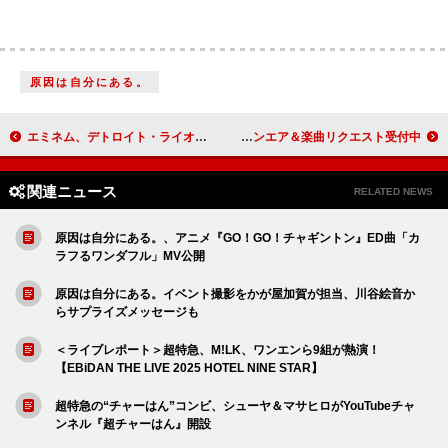
原因は自分にある。
エミネム、デトロイト・ライオンズの【サンクスギビング・ゲーム・ハーフタイム・ショー】をエグゼクティブ・プロデュース
生田絵梨花、冬の名曲をピアノ弾き語りカバー ラジオ番組でオンエア＆楽曲リクエスト受付中
関連ニュース
RELATED NEWS
原因は自分にある。、アニメ『GO！GO！チャギントン』ED曲「カ
ラフるワンダフル」MV公開
原因は自分にある。イベント撮影をかが屋加賀が担当、川谷絵音か
らサプライズメッセージも
＜ライブレポート＞超特急、M!LK、ワンエンら9組が熱演！
【EBiDAN THE LIVE 2025 HOTEL NINE STAR】
超特急の“チャーはん”コンビ、シューヤ＆マサヒロがYouTubeチャ
ンネル『超チャーはん』開設