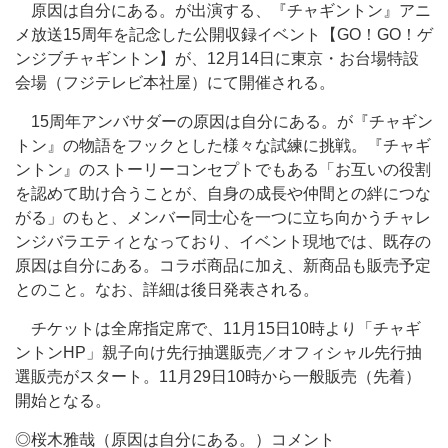
原因は自分にある。が出演する、『チャギントン』アニ
メ放送15周年を記念した公開収録イベント【GO！GO！ゲ
ンジブチャギントン】が、12月14日に東京・お台場特設
会場（フジテレビ本社屋）にて開催される。
15周年アンバサダーの原因は自分にある。が『チャギン
トン』の物語をフックとした様々な試練に挑戦。『チャギ
ントン』のストーリーコンセプトでもある「お互いの役割
を認めて助け合うことが、自身の成長や仲間との絆につな
がる」のもと、メンバー同士心を一つに立ち向かうチャレ
ンジバラエティとなっており、イベント現地では、既存の
原因は自分にある。コラボ商品に加え、新商品も販売予定
とのこと。なお、詳細は後日発表される。
チケットは全席指定席で、11月15日10時より「チャギ
ントンHP」親子向け先行抽選販売／オフィシャル先行抽
選販売がスタート。11月29日10時から一般販売（先着）
開始となる。
◎桜木雅哉（原因は自分にある。）コメント