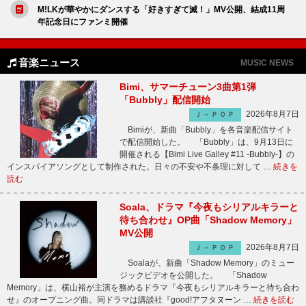
M!LKが華やかにダンスする「好きすぎて滅！」MV公開、結成11周
年記念日にファンミ開催
音楽ニュース
MUSIC NEWS
Bimi、サマーチューン3曲第1弾
「Bubbly」配信開始
2026年8月7日
Ｊ－ＰＯＰ
Bimiが、新曲「Bubbly」を各音楽配信サイト
で配信開始した。 「Bubbly」は、9月13日に
開催される【Bimi Live Galley #11 -Bubbly-】の
インスパイアソングとして制作された。日々の不安や不条理に対して …
続きを
読む
Soala、ドラマ『今夜もシリアルキラーと
待ち合わせ』OP曲「Shadow Memory」
MV公開
2026年8月7日
Ｊ－ＰＯＰ
Soalaが、新曲「Shadow Memory」のミュー
ジックビデオを公開した。 「Shadow
Memory」は、横山裕が主演を務めるドラマ『今夜もシリアルキラーと待ち合わ
せ』のオープニング曲。同ドラマは講談社『good!アフタヌーン …
続きを読む