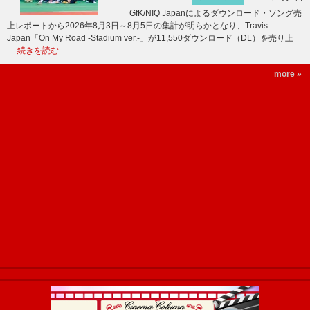
GfK/NIQ Japanによるダウンロード・ソング売
上レポートから2026年8月3日～8月5日の集計が明らかとなり、Travis
Japan「On My Road -Stadium ver.-」が11,550ダウンロード（DL）を売り上
…
続きを読む
more »