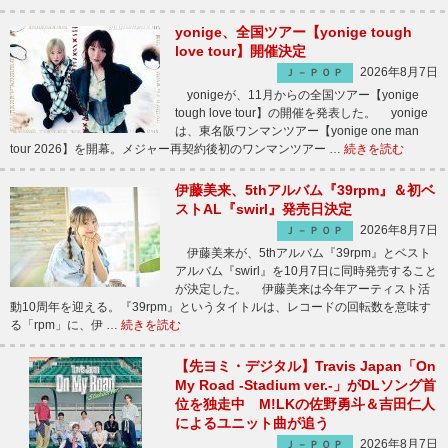
yonige、全国ツアー【yonige tough
love tour】開催決定
2026年8月7日
Ｊ－ＰＯＰ
yonigeが、11月からの全国ツアー【yonige
tough love tour】の開催を発表した。 yonige
は、東名阪ワンマンツアー【yonige one man
tour 2026】を開幕。メジャー再契約後初のワンマンツアー …
続きを読む
伊藤美来、5thアルバム『39rpm』＆初ベ
ストAL『swirl』発売日決定
2026年8月7日
Ｊ－ＰＯＰ
伊藤美来が、5thアルバム『39rpm』とベスト
アルバム『swirl』を10月7日に同時発売すること
が決定した。 伊藤美来は今年アーティスト活
動10周年を迎える。『39rpm』というタイトルは、レコードの回転数を意味す
る「rpm」に、伊 …
続きを読む
【先ヨミ・デジタル】Travis Japan「On
My Road -Stadium ver.-」がDLソング首
位を独走中 M!LKの佐野勇斗＆吉田仁人
によるユニット曲が追う
2026年8月7日
Ｊ－ＰＯＰ