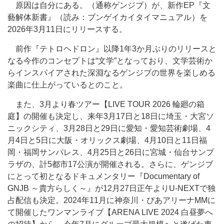
原因は自分にある。（通称ゲンジブ）が、新作EP『文
藝解体新書』（読み：ブンゲイカイタイマニュアル）を
2026年3月11日にリリースする。
前作『テトロヘドロン』以降1年3か月ぶりのリリースと
なる今作のコンセプトは“文学”となっており、文学芸術か
らインスパイアされた深淵なるゲンジブの世界を楽しめる
楽曲に仕上がっているとのこと。
また、3月より春ツアー【LIVE TOUR 2026 輪廻の箱
庭】の開催も決定し、来年3月17日と18日に埼玉・大宮ソ
ニックシティ、3月28日と29日に愛知・愛知芸術劇場、4
月4日と5日に大阪・オリックス劇場、4月10日と11日福
岡・福岡サンパレス、4月25日と26日に宮城・仙台サンプ
ラザの、計5都市17公演が開催される。さらに、ゲンジブ
にとって初となるドキュメンタリー『Documentary of
GNJB ～貴方らしく～』が12月27日正午よりU-NEXTで独
占配信も決定。2024年11月に神奈川・ぴあアリーナMMに
て開催したワンマンライブ【ARENA LIVE 2024 白昼夢へ