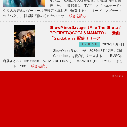
ルバム『私雨に夏の灯を知る』の収録内容を発
表した。 収録曲は、TVアニメ『ヘルモード～
やり込み好きのゲーマーは廃設定の異世界で無双する～』オープニングテーマ
の「ハク」、劇場版『僕の心のヤバイや …
続きを読む
ShowMinorSavage（Aile The Shota／
BE:FIRSTのSOTA＆MANATO）、新曲
「Gradation」配信リリース
2026年8月8日
Ｊ－ＰＯＰ
ShowMinorSavageが、2026年8月12日に新曲
「Gradation」を配信リリースする。 BMSGに
所属するAile The Shota、SOTA（BE:FIRST）、MANATO（BE:FIRST）による
ユニット・Sho …
続きを読む
more »