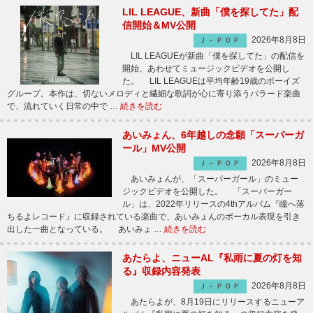
LIL LEAGUE、新曲「僕を探してた」配
信開始＆MV公開
2026年8月8日
Ｊ－ＰＯＰ
LIL LEAGUEが新曲「僕を探してた」の配信を
開始、あわせてミュージックビデオを公開し
た。 LIL LEAGUEは平均年齢19歳のボーイズ
グループ。本作は、切ないメロディと繊細な歌詞が心に寄り添うバラード楽曲
で、流れていく日常の中で …
続きを読む
あいみょん、6年越しの念願「スーパーガ
ール」MV公開
2026年8月8日
Ｊ－ＰＯＰ
あいみょんが、「スーパーガール」のミュー
ジックビデオを公開した。 「スーパーガー
ル」は、2022年リリースの4thアルバム『瞳へ落
ちるよレコード』に収録されている楽曲で、あいみょんのボーカル表現を引き
出した一曲となっている。 あいみょ …
続きを読む
あたらよ、ニューAL『私雨に夏の灯を知
る』収録内容発表
2026年8月8日
Ｊ－ＰＯＰ
あたらよが、8月19日にリリースするニューア