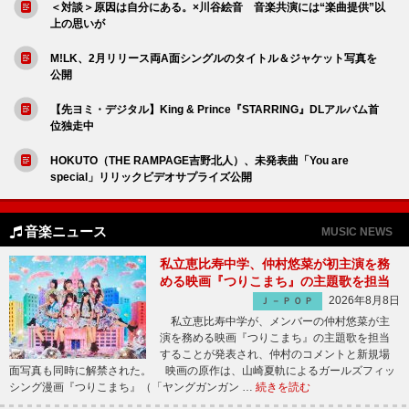
＜対談＞原因は自分にある。×川谷絵音 音楽共演には“楽曲提供”以
上の思いが
M!LK、2月リリース両A面シングルのタイトル＆ジャケット写真を
公開
【先ヨミ・デジタル】King & Prince『STARRING』DLアルバム首
位独走中
HOKUTO（THE RAMPAGE吉野北人）、未発表曲「You are
special」リリックビデオサプライズ公開
音楽ニュース
MUSIC NEWS
私立恵比寿中学、仲村悠菜が初主演を務
める映画『つりこまち』の主題歌を担当
2026年8月8日
Ｊ－ＰＯＰ
私立恵比寿中学が、メンバーの仲村悠菜が主
演を務める映画『つりこまち』の主題歌を担当
することが発表され、仲村のコメントと新規場
面写真も同時に解禁された。 映画の原作は、山崎夏軌によるガールズフィッ
シング漫画『つりこまち』（「ヤングガンガン …
続きを読む