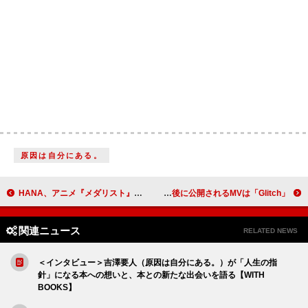
原因は自分にある。
HANA、アニメ『メダリスト』OP主題歌シングルのジャケット公開 スケートリンクでのイベント出演へ
星野源、アルバム『Gen』から最後に公開されるMVは「Glitch」
関連ニュース
RELATED NEWS
＜インタビュー＞吉澤要人（原因は自分にある。）が「人生の指
針」になる本への想いと、本との新たな出会いを語る【WITH
BOOKS】