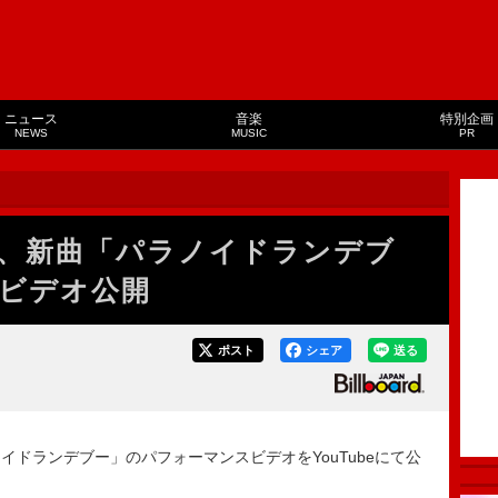
ニュース
音楽
特別企画
NEWS
MUSIC
PR
、新曲「パラノイドランデブ
ビデオ公開
ポスト
シェア
送る
ドランデブー」のパフォーマンスビデオをYouTubeにて公