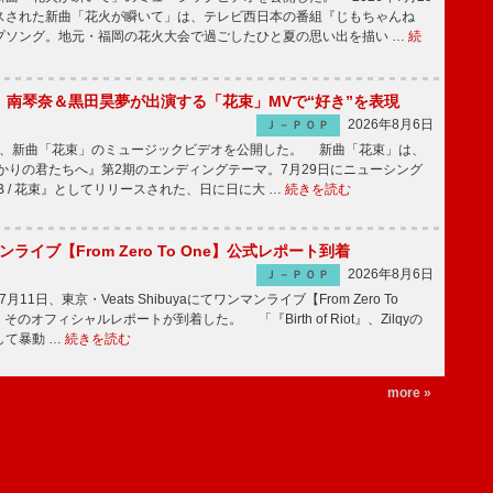
スされた新曲「花火が瞬いて」は、テレビ西日本の番組『じもちゃんね
プソング。地元・福岡の花火大会で過ごしたひと夏の思い出を描い …
続
ake、南琴奈＆黒田昊夢が出演する「花束」MVで“好き”を表現
2026年8月6日
Ｊ－ＰＯＰ
keが、新曲「花束」のミュージックビデオを公開した。 新曲「花束」は、
かりの君たちへ』第2期のエンディングテーマ。7月29日にニューシング
LB / 花束』としてリリースされた、日に日に大 …
続きを読む
マンライブ【From Zero To One】公式レポート到着
2026年8月6日
Ｊ－ＰＯＰ
7月11日、東京・Veats Shibuyaにてワンマンライブ【From Zero To
そのオフィシャルレポートが到着した。 「『Birth of Riot』、Zilqyの
して暴動 …
続きを読む
more »