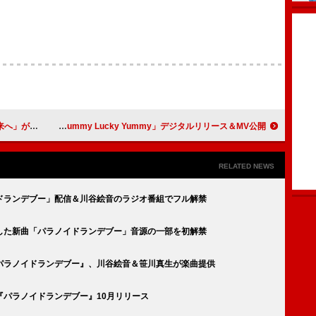
定＜10/7訂正＞
GANG PARADE、アニメ『デブとラブと過ちと！』OPテーマ「Happy Yummy Lucky Yummy」デジタルリリース＆MV公開
RELATED NEWS
ドランデブー」配信＆川谷絵音のラジオ番組でフル解禁
した新曲「パラノイドランデブー」音源の一部を初解禁
パラノイドランデブー』、川谷絵音＆笹川真生が楽曲提供
パラノイドランデブー』10月リリース