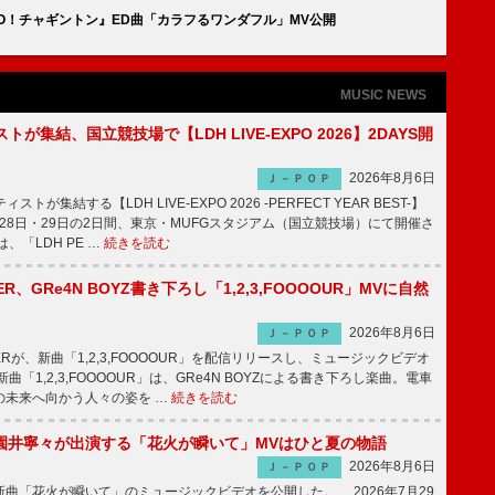
O！チャギントン』ED曲「カラフるワンダフル」MV公開
MUSIC NEWS
トが集結、国立競技場で【LDH LIVE-EXPO 2026】2DAYS開
2026年8月6日
Ｊ－ＰＯＰ
トが集結する【LDH LIVE-EXPO 2026 -PERFECT YEAR BEST-】
1月28日・29日の2日間、東京・MUFGスタジアム（国立競技場）にて開催さ
、「LDH PE …
続きを読む
PPER、GRe4N BOYZ書き下ろし「1,2,3,FOOOOUR」MVに自然
2026年8月6日
Ｊ－ＰＯＰ
PPERが、新曲「1,2,3,FOOOOUR」を配信リリースし、ミュージックビデオ
「1,2,3,FOOOOUR」は、GRe4N BOYZによる書き下ろし楽曲。電車
の未来へ向かう人々の姿を …
続きを読む
園井寧々が出演する「花火が瞬いて」MVはひと夏の物語
2026年8月6日
Ｊ－ＰＯＰ
曲「花火が瞬いて」のミュージックビデオを公開した。 2026年7月29