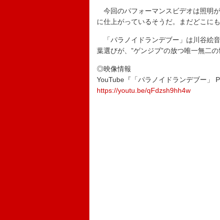
今回のパフォーマンスビデオは照明が
に仕上がっているそうだ。まだどこに
「パラノイドランデブー」は川谷絵音
葉選びが、”ゲンジブ”の放つ唯一無二
◎映像情報
YouTube『「パラノイドランデブー」 Per
https://youtu.be/qFdzsh9hh4w