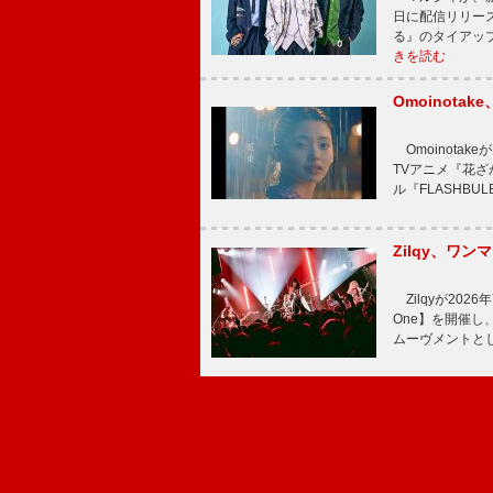
日に配信リリー
る』のタイアッ
きを読む
Omoinot
Omoinota
TVアニメ『花ざ
ル『FLASHBU
Zilqy、ワン
Zilqyが2026年
One】を開催し、
ムーヴメントと