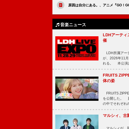
原因は自分にある。、アニメ『GO！G
音楽ニュース
LDHアーティス
催
LDH所属アーティス
が、2026年1
れる。 本公演は
FRUITS ZI
体の姿
FRUITS ZI
を公開した。 新曲
の中でそれぞれ
マルシィ、古
マルシィが、新