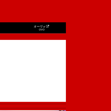
オーヴォ
OVO