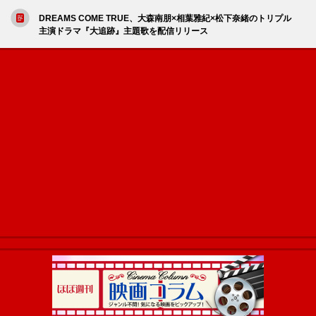
DREAMS COME TRUE、大森南朋×相葉雅紀×松下奈緒のトリプル
主演ドラマ『大追跡』主題歌を配信リリース