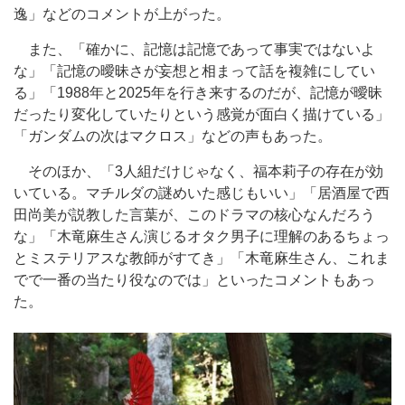
逸」などのコメントが上がった。
また、「確かに、記憶は記憶であって事実ではないよ
な」「記憶の曖昧さが妄想と相まって話を複雑にしてい
る」「1988年と2025年を行き来するのだが、記憶が曖昧
だったり変化していたりという感覚が面白く描けている」
「ガンダムの次はマクロス」などの声もあった。
そのほか、「3人組だけじゃなく、福本莉子の存在が効
いている。マチルダの謎めいた感じもいい」「居酒屋で西
田尚美が説教した言葉が、このドラマの核心なんだろう
な」「木竜麻生さん演じるオタク男子に理解のあるちょっ
とミステリアスな教師がすてき」「木竜麻生さん、これま
でで一番の当たり役なのでは」といったコメントもあっ
た。