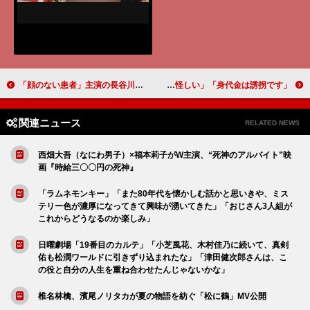
「顔のない患者」主演の長谷川慎「全てに伏線が張られています」 樋口日奈、井上想良、曽田陵介との“日向ぼっこ”エピソードも披露
「身代金は誘拐です」ラスト1分で衝撃結末 「思考が停止した」「“熊守”浅香航大が怪しい」
関連ニュース
RELATED NEWS
西畑大吾（なにわ男子）×福本莉子がW主演、“死神のアルバイト”映
画『時給三〇〇円の死神』
「ラムネモンキー」「また80年代を懐かしむ話かと思いきや、ミス
テリー色が濃厚になってきて興味が湧いてきた」「おじさん3人組が
これからどうなるのか楽しみ」
日曜劇場「19番目のカルテ」「小芝風花、木村佳乃に続いて、真剣
佑も松潤ワールドに引きずり込まれたな」「津田健次郎さんは、こ
の役と自分の人生を重ね合わせたんじゃないかな」
椎名林檎、濱尾ノリタカが夏の物語を紡ぐ「松に鶴」MV公開