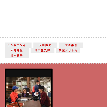
ラムネモンキー
反町隆史
大森南朋
木竜麻生
津田健次郎
濱尾ノリタカ
福本莉子