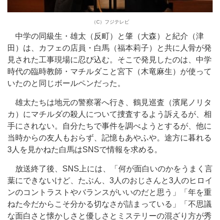
（C）フジテレビ
中学の同級生・雄太（反町）と肇（大森）と紀介（津
田）は、カフェの店員・白馬（福本莉子）と共に人骨が発
見された工事現場に忍び込む。そこで発見したのは、中学
時代の臨時教師・マチルダこと宮下（木竜麻生）が使って
いたのと同じボールペンだった。
雄太たちは地元の警察署へ行き、鶴見巡査（濱尾ノリタ
カ）にマチルダの殺人について捜査するよう訴えるが、相
手にされない。自分たちで事件を調べようとするが、他に
当時からの友人もおらず、記憶もあやふや。途方に暮れる
3人を見かねた白馬はSNSで情報を求める。
放送終了後、SNS上には、「何が面白いのかをうまく言
葉にできないけど、たぶん、3人のおじさんと3人のヒロイ
ンのコントラストやバランスがいいのだと思う」「年を重
ねた今だからこそ分かる切なさが詰まっている」「不思議
な面白さと懐かしさと優しさとミステリーの混ざり方が秀