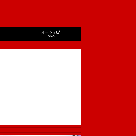
オーヴォ
OVO