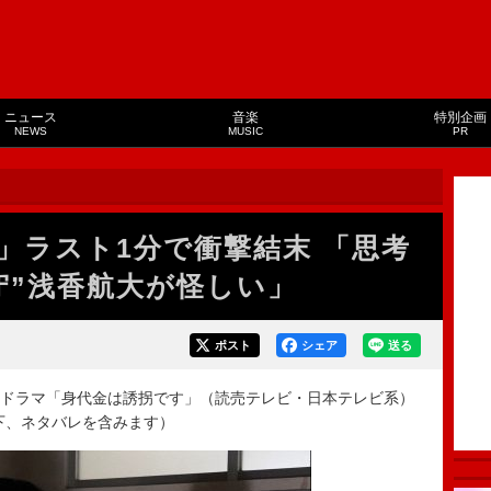
ニュース
音楽
特別企画
NEWS
MUSIC
PR
」ラスト1分で衝撃結末 「思考
守”浅香航大が怪しい」
ポスト
シェア
送る
ドラマ「身代金は誘拐です」（読売テレビ・日本テレビ系）
以下、ネタバレを含みます）