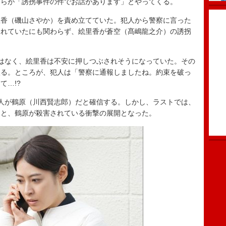
）らが「誘拐事件の件でお話があります」とやってくる。
香（磯山さやか）を責め立てていた。犯人から警察に言った
されていたにも関わらず、絵里香が蒼空（髙嶋龍之介）の誘拐
はなく、絵里香は不安に押しつぶされそうになっていた。その
入る。ところが、犯人は「警察に通報しましたね。約束を破っ
て…!?
人が鶴原（川西賢志郎）だと確信する。しかし、ラストでは、
うと、鶴原が殺害されている衝撃の展開となった。