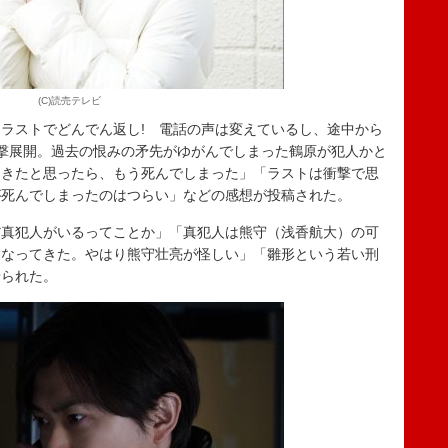
(C)読売テレビ
ラストでどんでん返し! 電話の声は変えているし、途中から
撃展開。過去の恨みの矛先がゆがんでしまった鶴原が犯人かと
てきたと思ったら、もう死んでしまった」「ラストは衝撃で思
が死んでしまったのはつらい」などの感想が投稿された。
真犯人がいるってことか」「真犯人は熊守（浅香航大）の可
くなってきた。やはり熊守壮亮が怪しい」「雛形という若い刑
せられた。