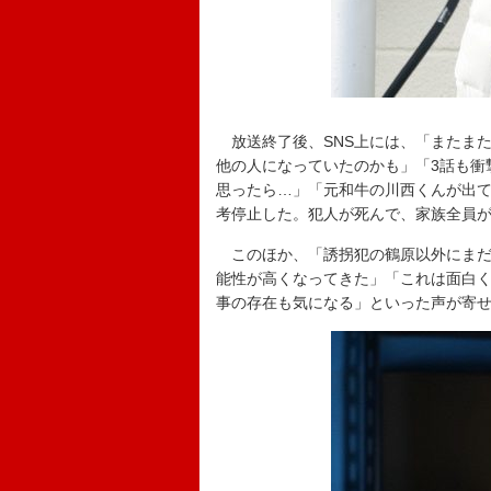
放送終了後、SNS上には、「またまた
他の人になっていたのかも」「3話も衝
思ったら…」「元和牛の川西くんが出
考停止した。犯人が死んで、家族全員
このほか、「誘拐犯の鶴原以外にまだ
能性が高くなってきた」「これは面白
事の存在も気になる」といった声が寄