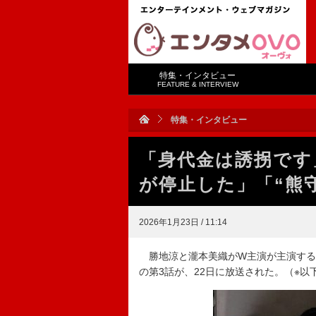
特集・インタビュー
FEATURE & INTERVIEW
特集・インタビュー
「身代金は誘拐です
が停止した」「“熊
2026年1月23日 / 11:14
勝地涼と瀧本美織がW主演が主演する
の第3話が、22日に放送された。（※