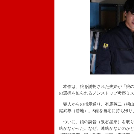
本作は、娘を誘拐された夫婦が「娘の
の選択を迫られるノンストップ考察ミ
犯人からの指示通り、有馬英二（桐山
尾武尊（勝地）。5億を自宅に持ち帰り
ついに、娘の詩音（泉谷星奈）を取り
絡がなかった。なぜ、連絡がないのか