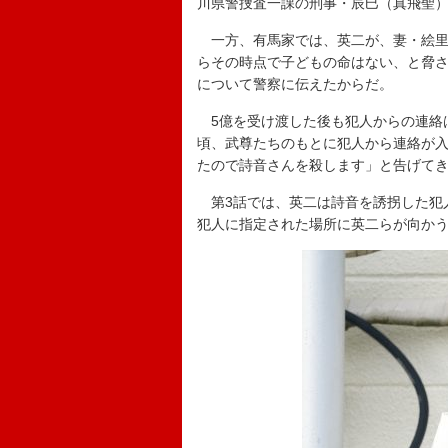
川県警捜査一課の刑事・辰巳（真飛聖
一方、有馬家では、英二が、妻・絵里
らその時点で子どもの命はない、と脅
について警察に伝えたからだ。
5億を受け渡した後も犯人からの連絡
頃、武尊たちのもとに犯人から連絡が
たので詩音さんを殺します」と告げてき
第3話では、英二は詩音を誘拐した犯
犯人に指定された場所に英二らが向か