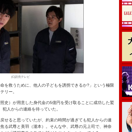
(C)読売テレビ
命を救うために、他人の子どもを誘拐できるか?」という極限
ステリー。
照史）が用意した身代金の5億円を受け取ることに成功した鷲
、犯人からの連絡を待っていた。
戻せると思っていたが、約束の時間が過ぎても犯人からの連
と焦る武尊と美羽（瀧本）。そんな中、武尊の元上司で、神奈